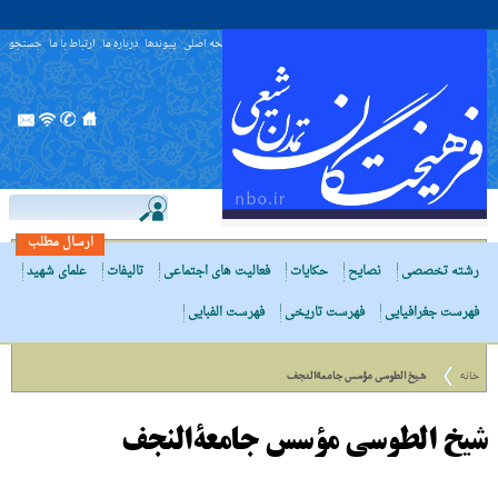
صفحه اصلی
پیوندها
درباره ما
ارتباط با ما
جستجو
ارسال مطلب
رشته تخصصی
نصایح
حکایات
فعالیت های اجتماعی
تالیفات
علمای شهید
فهرست جغرافیایی
فهرست تاریخی
فهرست الفبایی
خانه
شیخ الطوسى مؤسس جامعةالنجف
شیخ الطوسى مؤسس جامعةالنجف