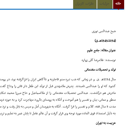
خانه
جزئیات
نظرات کاربران
شیخ عبدالنبى نورى
(1254ـ1343هـ.ق)
عنوان مقاله: جامع علوم
نویسنده: غلامرضا گلى زواره
تولد و تحصیلات مقدماتى
سال 1254هـ .ق. و در زمانى که شب تیره ستم قاجاریه و ناآگاهى ایران را فراگرفته بود، د
گشود که او را عبدالنبى نامیدند. پدرش ملامهدى قبل از تولد این طفل دار فانى را وداع گفت
مادرش هم درگذشت. عبدالنبى تحصیلات مقدماتى را از ملااسماعیل و حاج میرزا محمد تنکابن
منطق و معانى، بیان و تفسیر را هم آموخت و آنگاه به روستاى بالرود مهاجرت کرد و به حوزه در
مدت 5 سال فقه، کلام و تفسیر را فرا گرفت. آنگاه به شهرستان آمل و سپس به بابل رفت و نزد 
به دلیل استعداد فوق العاده مورد توجه وى قرار گرفت و آن عالم عامل تا پایان عمر به تعلیم و تر
عزیمت به تهران