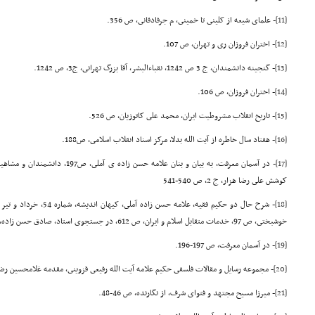
[11]
- علماى شیعه از کلینى تا خمینى، م جرفادقانى، ص 356.
[12]
- اختران فروزان رى و تهران، ص 107.
[13]
- گنجینه دانشمندان، ج 3 ص 1242, نقباءالبشر، آقا بزرگ تهرانى، ج3، ص 1242.
[14]
- اختران فروزان، ص 106.
[15]
- تاریخ انقلاب مشروطیت ایران، محمد على کاتوزیان، ص 526.
[16]
- هفتاد سال خاطره از آیت الله بدلا، مرکز اسناد انقلاب اسلامى، ص188.
[17]
- در آسمان معرفت، به بیان و بنان علام
کوشش على رضا هزار، ج 2، ص 540-541
[18]
خوشبختى، ص 97, خدمات متقابل اسلام و ایران، ص 612, در جستجوى استاد، صادق حسن زاده، ص 18-19
[19]
- در آسمان معرفت، ص 197-196.
[20]
- مجموعه رسایل و مقالات فلسفى حکیم علامه آیت الله رفیعى قزوینى، مقدمه غلامحسین رضانژاد، ص 6, در آسمان م
[21]
- میرزا مسیح مجتهد و فتواى شرف، از نگارنده، ص 46-48.