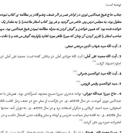
نوشته است:
جناب حاج شیخ عبدالنبى نورى در اواخر عمر بر اثر ضعف چشم قادر بر مطالعه ى کتاب نبوده، م
منقول بود، به مجلس درس وى حاضر مى گردید و هر روز کتاب اسفار ملاصدرا را به مقدار یک 
خوانده شده بود که همین خواندن و گوش کردن به منزله مطالعه نمودن شیخ عبدالنبى بود. سپ
صاحب اسفار را تقریر کردن، آن چنان که میرزا طاهر مورد اشاره یکپارجه گوش مى شد و با دقت 
2 ـ آیت الله سید شهاب الدین مرعشى نجفى.
3 ـ آیت الله محمد تقى آملى:
[18]
اجازه اجتهاد گرفت.
[19]
4 ـ آیت الله سید ابوالحسن شعرانى.
[20]
5 ـ سید ابوالحسن رفیعى قزوینى.
6 ـ حاج میرزا عبدالله تهرانى:
نواده دخترى میرزا مسیح مجتهد استرآبادى بود. همزمان با ت
عبدالنبى نورى آموخت. در سال 1329هـ .ق. در بازگشت از سفر حج در نجف ر
اصفهانى، سید احمد کربلایى و دیگران استفاده برد و
سال 1391هـ .ق. به اقامه نماز جماعت، تدریس و ارشاد و سایر وظایف دینى اشتغال داشت و 
[21]
امامزاده حمزه رى دفن گردید.
7 ـ میرزا محمد ثابتى همدانى:
در یکى از روستاهاى همدان دیده به جهان گشود و پس از گذر