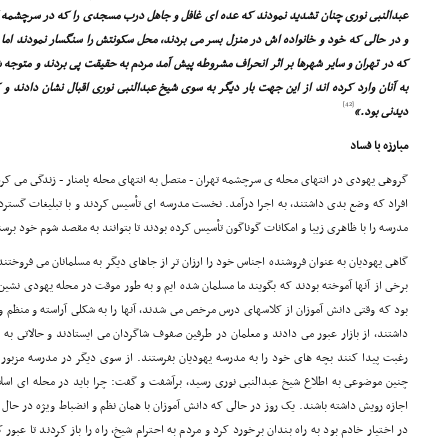
عبدالنبى نورى چنان تشدید نمودند که عده اى غافل و جاهل درب مسجدى را که در سرچشمه کان
و در حالى که خود و خانواده اش در منزل بسر مى بردند، محل سکونتش را سنگسار نمودند اما ب
که در تهران و سایر شهرها بر اثر انحراف مشروطه پیش آمد مردم به حقیقت پى بردند و متوجه
به آنان وارد کرده اند از این جهت بار دیگر به سوى شیخ عبدالنبى نورى اقبال نشان دادند و 
[42]
دیدنى بود.»
مبارزه با فساد
گروهى یهودى در انتهاى محله ى سرچشمه تهران - متصل به انتهاى محله پامنار - زندگى مى کردن
افراد که وضع بدى داشتند، به اجرا درآمد. نخست مدرسه اى تأسیس کردند و با تبلیغات گسترد
مدرسه را با ظاهرى زیبا و امکانات گوناگون تأسیس کرده بودند تا بتوانند به مقصد شوم خود برسن
گاهى یهودیان به عنوان فروشنده اجناس خود را ارزان تر از جاهاى دیگر به مسلمانان مى فروختند 
برخى از آنها آموخته بودند که بگویند ما مسلمان شده ایم و به طور موقت در محله یهودى نشین ز
بود که وقتى دانش آموزان از کلاسهاى درس مرخص مى شدند، آنها را به شکلى آراسته و منظم و
داشتند، از بازار عبور مى دادند و معلمان در طرفین صفوف شاگردان مى ایستادند و حالاتى ب
رغبت پیدا کنند بچه هاى خود را به مدرسه یهودیان بفرستند. از سوى دیگر در مدرسه مزبور مف
چنین موضوعى به اطلاع شیخ عبدالنبى نورى رسید، برآشفت و گفت: چرا باید در محله اى ا
اجازه رویش داشته باشند. یک روز در حالى که دانش آموزان با همان نظم و انضباط ویژه در حا
در اختیار خادم بود به راه بندان برخورد کرد و مردم به احترام شیخ، راه را باز کردند تا عبو