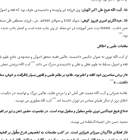
12 ـ آیت الله شیخ على اکبر الهیان:
وى فرزانه اى وارسته و دانشمندى عارف بود که فقه و اصول
13 ـ عبدالکریم امیرى فیروز کوهى:
متولد 1288 و متوفاى 1363هـ .ش.، فرزند 
شعر داشت. 15000 بیت شعر آموزنده در دو مجلد از وى چاپ شده است و اشعار چاپ ن
[28]
بود.
مقامات علمى و اخلاقى
از آیت الله نورى به عنوان حکیمى دانشمند، عالمى فقیه، محقق اصولى و مجتهدى جامع علوم یاد
[30]
فقه و اصول، مسلط به علوم عقلى و نقلى و دانشمندى سترگ مى داند.
آیت الله مرعشى نجفى 
«از برخى معاصرین خود افقه و اعلم بود، علاوه بر مقام علمى و فقهى بسیار باظرافت و خوش، س
[31]
داشت...»
علامه شعرانى و آیت الله محمد تقى آملى او را مرجع تقلید، عالمى بزرگ و توانمند در حکمت، 
[32]
اخلاق برتر از دیگر علماى معاصر در تهران دانسته اند.
آیت الله مطهرى مى نویسد:
«حاج شیخ عبدالنبى نورى جامع معقول و منقول بوده است. در جامعیت، حضور ذهن و نیز در تق
محمد حسن خان اعتمادالسلطنه مى نویسد:
«از فضلاى شاگردان میرزاى شیرازى است. در کتب مقدمات به تخصیص شرح مطّول بر تلخیص ت