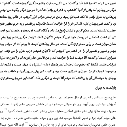
عبور مى کردم که مرا ندا داد و گفت: مى دانى حسابت چقدر سنگین گردیده است. گفتم: نه.
دیگر مى پردازم اما وقتى از آنجا گذشتم، به فکر فرو رفتم که آخر تا دو روز دیگر چگونه مى توانم 
پریشانى به منزل رفتم. تا آنکه شب فرا رسید و من در بستر خواب قرار گرفتم. در عالم رویا م
زد و گفت امیرمؤمنان
(علیه السلام)
تو را فرا خوانده است! بلادرنگ برخاستم و به حرم مطهر ع
حضرت نشسته است. سلام کردم و ایشان پاسخ مرا داد و آنگاه کیسه اى محتوى شصت لیره تحویلم 
کن. از شدت شادمانى در پوست خود نمى گنجیدم. ناگهان شاهد کرامت دیگرى شدم زیرا امام ک
همان میزان است و براى مخارج زندگى است. در حال برداشتن کیسه ها بودم که از خواب برخا
بردم و تعبیر و تفسیر آن را در ذهنم مى کاویدم که ناگهان شنیدم درب منزل را مى زنند. ب
شیرازى است. او گفت: آقا دیشب شما را خواسته اند و من تاکنون عذر آورده ام و اکنون به سرا
شرفیاب شدم. شگفتا که دیدم بسان جدش امیرمؤمنان
(علیه السلام)
و با همان هیبت و شکوه نشس
و فرمود: نزدیک تر بیا. میرزاى شیرازى دست برد و کیسه اى پولى بیرون آورد و خطاب به من 
بپرداز. با خوشحالى آن را برداشتم که دیدم آقا کیسه ى دیگرى داد. گفت این هم براى مخارج ز
بازگشت به تهران
حاج شیخ عبدالنبى که پس از سال 1300هـ .ق. به سامرا رفته بود، پس از حد
آموزش، ارشادى، روى آورد. وى در حوالى سرچشمه و در خیابان سیروس سابق (شهید مصطف
[11]
معروف بود، سالها براى نشر حقایق اسلامى، معارف دینى و نشر کتب مذهبى همت گمارد.
وى 
هاى مردم کوشا بود و همین تلاشها موجب شد بین وى و مردم اشتیاق قلبى همراه با احترام به وج
[12]
عنوان حامى محرومان بشناسند و توصیه هاى او را به جان و دل بپذیرند.
آیت الله شیخ عبدال