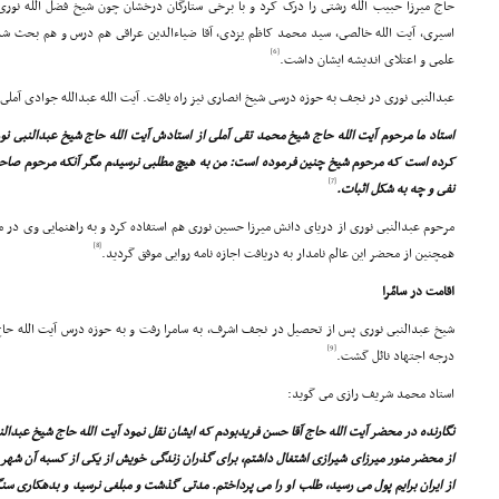
حاج میرزا حبیب الله رشتى را درک کرد و با برخى ستارگان درخشان چون شیخ فضل الله نورى، 
اسیرى، آیت الله خالصى، سید محمد کاظم یزدى، آقا ضیاءالدین عراقى هم درس و هم بحث شد و
[6]
علمى و اعتلاى اندیشه ایشان داشت.
عبدالنبى نورى در نجف به حوزه درسى شیخ انصارى نیز راه یافت. آیت الله عبدالله جوادى آملى
استاد ما مرحوم آیت الله حاج شیخ محمد تقى آملى از استادش آیت الله حاج شیخ عبدالنبى ن
کرده است که مرحوم شیخ چنین فرموده است: من به هیچ مطلبى نرسیدم مگر آنکه مرحوم صاح
[7]
نفى و چه به شکل اثبات.
مرحوم عبدالنبى نورى از دریاى دانش میرزا حسین نورى هم استفاده کرد و به راهنمایى وى در 
[8]
همچنین از محضر این عالم نامدار به دریافت اجازه نامه روایى موفق گردید.
اقامت در سامّرا
شیخ عبدالنبى نورى پس از تحصیل در نجف اشرف، به سامرا رفت و به حوزه درس آیت الله حاج
[9]
درجه اجتهاد نائل گشت.
استاد محمد شریف رازى مى گوید:
نگارنده در محضر آیت الله حاج آقا حسن فریدبودم که ایشان نقل نمود آیت الله حاج شیخ عبدالن
از محضر منور میرزاى شیرازى اشتغال داشتم، براى گذران زندگى خویش از یکى از کسبه آن شهر 
از ایران برایم پول مى رسید، طلب او را مى پرداختم. مدتى گذشت و مبلغى نرسید و بدهکارى س