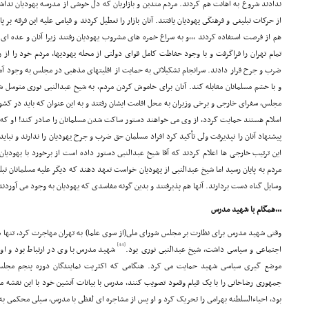
ندادند شروع به اهانت هم کردند. مردم متدین و بازاریان که دل خوشى از مدرسه یهودیان نداشتن
از حرکات تبلیغى و فرهنگى یهودیان یافتند. آنان بازار را تعطیل کردند و قیامى علیه این فرقه بر پ
هم از فرصت استفاده کردند ,,,و به سراغ خمره هاى مشروب یهودیان رفتند زیرا آنان و عده ا
تمام تهران را فراگرفت و با وجود حفاظت کامل قواى دولتى از محله یهودیها، مردم خود را از را
ضرب و جرح قرار دادند. سرانجام تشکیلاتى به حمایت از اقلیتهاى مذهبى در مجلس به وجود آمد ت
و با خشم مسلمانان مقابله کند. آنان براى خاموش کردن مردم، به شیخ عبدالنبى نورى متوسل 
مجلس، سفراى خارجى و برخى وزیران به محل اقامت ایشان رفتند و به این عنوان که باید در کش
اسلام هستند حمایت گردد، از وى مى خواهند دستور ساکت شدن مسلمانان را صادر کند! او که ا
پیشنهاد آنان را نپذیرفت ولى تأکید کرد افراد مسلمان حق ضرب و جرح یهودیان را ندارند و نباید
این ترتیب خارجی ها اعلام کردند که آقا شیخ عبدالنبى دستور داده است از برخورد با یهود
مردم به پایان رسید اما شیخ عبدالنبى از یهودیان خواست تعهد دهند که دیگر علیه مسلمانان تب
وسایل گناه دست بردارند. آنها هم پذیرفتند و بدین گونه مفاسدى که یهودیان به وجود مى آوردند
,,,همگام با شهید مدرس
وقتى شهید مدرس براى نظارت بر مجلس شوراى ملى(از سوى علما) به تهران مهاجرت کرد، تنها مر
[44]
اجتماعى و سیاسى داشت، شیخ عبدالنبى نورى بود.
شهید مدرس با وى در ارتباط بود و او
موضع گیرى سیاسى شهید حمایت مى کرد. هنگامى که اکثریت نمایندگان دوره پنجم مجل
جمهورى رضاخانى را با یک قیام وقعود تصویب کنند، مدرس با بیانات آتشین خود با این نقشه مب
بود، احیاءالسلطنه بهرامى را تحریک کرد و او پس از مشاجره اى لفظى با مدرس، سیلى محکمى 