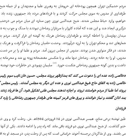
مردم خشمگین تهران همچون رودخانه اى خروشان به رهبرى علما و مجتهدان و از جمله شیخ
طرفدارى از مدرس به سوى مجلس حرکت کردند و با فریادهاى مرده باد جمهورى، زنده باد 
خواهیم، وارد حیاط مجلس شدند. شیخ عبدالنبى نورى چون ستاره اى میان مردم مى درخشید. 
درگیرى ایجاد شد و این عده که آماده کارزار با سربازان رضاخان نبودند با سنگ و چوب به
میدان بهارستان را احاطه کردند و طرفداران رضاخان هریک به گوشه اى فرار کردند. مردم به
شعارهاى تند و محکم تهران را به لرزه درآوردند. وحشت حامیان رضاخان را فراگرفت و هریک ب
شدند، در فکر متوارى شدن بودند. مدرس از مجلس بیرون آمد. مردم و علما او را بر سر دست گرف
مدرس، او را به خانه بردند. رضاخان تنها ماند و با شکستى مفتضحانه روبه رو شد و محرمانه ب
[45]
داشت و بدین گونه جمهورى رضاخانى شکست خورد.
سلیمان بهبودى در خاطرات خود نوشته 
«خالصى زاده عده اى را دعوت مى کند که بعدازظهر بروند مجلس. حسین خان نایب سوم رئیس
خالصى زاده به اتفاق حاج شیخ عبدالنبى نورى و عده اى دیگر به مجلس آمدند. رئیس مجلس گف
بروند اما علما از مردم خواستند نروند و اجازه ندهند مجلس علنى تشکیل شود. آن ها فریاد زدند ما
بعد اذان گفتند و نماز خواندند و بیرق هاى قرمز کمیته هاى طرفدار جمهورى رضاخانى را پاره ک
فرزندان
طبق نوشته برخى منابع، همسر عبدالنبى نورى در 4
ختم گذاشت. از شیخ عبدالنبى نورى دو فرزند باقى ماند که راه پدر را ادامه دادند. یکى از آن
مى باشند. وى از شاگردان برجسته آخوند خراسانى است که پس از رحلت پدر، در مسجد او به اق