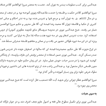
عبدالنبى براى کسب معلومات بیشتر به تهران آمد. نخست به محضر میرزا ابوالقاسم کلانتر شتافت 
میرزا ابوالقاسم کلانتر حکمت و فلسفه را خدمت ملاعبدالله زنوزى آموخته بود و در نجف از 
و در سال 1277هـ .ق. به تهران آمد و مرجع فتوا و تدریس شده بود و به نشر احکام و مبانى اعتقادى اشتغال داشت.
کثیرى از حکما و فلاسفه تهران آقا محمد رضا قمشه اى، آقا على مدرس و حکیم میرزا ابوالحس
شمار مى رفتند. شیخ عبدالنبى نورى در مدرسه سپهسالار سابق (شهید مطهرى کنونى) از درس آ
استفاده کرد. مدت تدریس اسفار وى در سه دوره هشت س
[3]
ویژه اى در این سه دوره طولانى حضور مى یافت و بر معانى و مفاهیم فلسفه صدرایى مسلط شد.
در اوج شهرت آقا على حکیم، محمدرضا قمشه اى که سالها در اصفهان عهده دار تدریس فنون 
صدر مسکن گزید. عبدالنبى نورى ضمن استفاده از محضر پرفیض این عارف وارسته، از زندگانى سا
کوشید این شیوه را در مسیر حیات خویش عملى سازد. در این زمان حکیم جلوه در مدرسه دارالش
متون فلسفى دیگر مشغول بود و عبدالنبى راغب شد از پرتو اندیشه هاى این دانشور برخور
[4]
سلوک شرعى جلوه براى وى بسیار آموزنده و تأثیر گذار بود.
میرزا ابوالقاسم عطار تهرانى براى شهید آیت الله دستغیب نقل کرده است که شیخ عبدالنبى نورى
[5]
محضر وى بهره برد.
به سوى عتبات
عبدالنبى نورى براى تکمیل سطوح عالى فقه و اصول عازم نجف اشرف شد و در جوار بارگاه ام