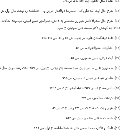
[22]
- هفتاد سال خاطره، آیت الله بدلا، ص 74.
[23]
- شرح حال آیت الله نظرپاک، احمدرضا ذوالفقار خزایى و..., فصلنامه ره توشه، سال اوّل، ش 1 و 2، بهار و تابستان 1378، ص 206-208.
[24]
- شرح حال صدرالافاضل شیرازى متخلص به دانش، فخرالدین نصیر امینى، مجموعه مقالات چها
1354، به کوشش دکتر محمد على صوفیان، ج سوم.
[25]
- نامه فرهنگستان علوم، س پنجم، ش 10 و 11، ص 117-118.
[26]
- خاطرات صدرالاشراف، ص 65.
[27]
- آیت عرفان، خلیل منصورى، ص 61.
[28]
- سخنوران نامى معاصر ایران، سید محمد باقر برقعى، ج اول، ص 369-368, رشد جوان، سال 5، تیر 1368، ص40.
[29]
- علماى شیعه از کلینى تا خمینى، ص 356.
[30]
- الذریعه، ج 6، ص 203، نقباءالبشر، ج 3، ص 1242.
[31]
- کرامات صالحین، ص 272.
[32]
- هزار و یک کلمه، ج 3، ص 173 و نیز ج 2، ص 43.
[33]
- خدمات متقابل اسلام و ایران، ص 612.
[34]
- المآثر و الآثار، محمد حسن خان اعتمادالسلطنه، ج اول، ص 235.