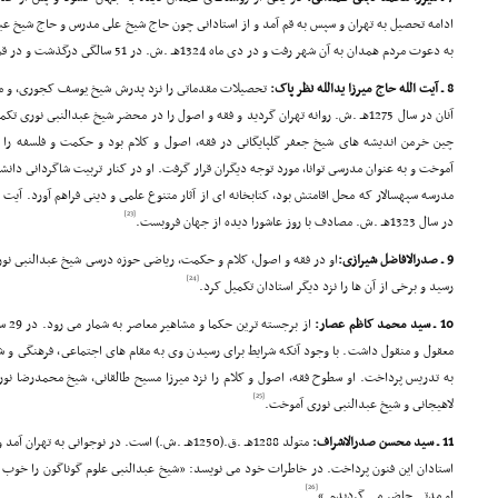
به دعوت مردم همدان به آن شهر رفت و در دى ماه 1324هـ .ش. در 51 سالگى درگذشت و در قم مقدس به خاک سپرده شد.
8 ـ آیت الله حاج میرزا یدالله نظر پاک:
تحصیلات مقدماتى را نزد پدرش شیخ یوسف کجورى، و میرز
آنان در سال 1275هـ .ش. روانه تهران گردید و فقه و اصول را در محضر شیخ عبدالنبى ن
چین خرمن اندیشه هاى شیخ جعفر گلپایگانى در فقه، اصول و کلام بود و حکمت و فلسفه را ا
آموخت و به عنوان مدرسى توانا، مورد توجه دیگران قرار گرفت. او در کنار تربیت شاگردانى دانشو
مدرسه سپهسالار که محل اقامتش بود، کتابخانه اى از آثار متنوع علمى و دینى فراهم آورد. آیت
[23]
در سال 1323هـ .ش. مصادف با روز عاشورا دیده از جهان فروبست.
9 ـ صدرالافاضل شیرازى:
او در فقه و اصول، کلام و حکمت، ریاضى حوزه درسى شیخ عبدالنبى نورى
[24]
رسید و برخى از آن ها را نزد دیگر استادان تکمیل کرد.
10 ـ سید محمد کاظم عصار:
از ب
معقول و منقول داشت. با وجود آنکه شرایط براى رسیدن وى به مقام هاى اجتماعى، فرهنگى و ش
به تدریس پرداخت. او سطوح فقه، اصول و کلام را نزد میرزا مسیح طالقانى، شیخ محمدرضا نو
[25]
لاهیجانى و شیخ عبدالنبى نورى آموخت.
11 ـ سید محسن صدرالاشراف:
متولد 1288هـ .ق.(1250هـ .ش.) است. در نوجوانى به
استادان این فنون پرداخت. در خاطرات خود مى نویسد: «شیخ عبدالنبى علوم گوناگون را خو
[26]
او مدتى حاضر مى گردیدم.»