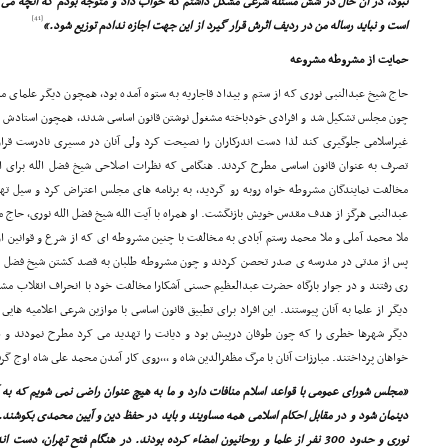
نبود، در آن حال در شش مسئله شرعى مشکل داشتم که حواب داد و متوجه بودم که آنچه مى
[41]
است و نباید رساله من در ردیف اثرش قرار گیرد از این جهت اجازه ندادم توزیع شود.»
حمایت از مشروطه مشروعه
حاج شیخ عبدالنبى نورى که از ستم و بیداد قاجاریه به ستوه آمده بود، همچون دیگر علما
چون مجلس تشکیل شد و افرادى خودباخته مشغول نوشتن قانون اساسى شدند، همچون استادش شی
غیراسلامى جلوگیرى کند لذا دست اندرکاران را نصیحت کرد ولى آنان در مسیرى نادرست قرار گ
تصرف به عنوان قانون اساسى مطرح کردند. هنگامى که نظرات اصلاحى شیخ فضل الله براى اسل
مخالفت نمایندگان مشروطه خواه روبه رو گردید، به برنامه هاى مجلس اعتراض کرد و سیل 
عبدالنبى هرگز از هدف مقدس خویش بازنگشت. او همراه با آیت الله شیخ فضل الله نورى، حاج
ملا محمد آملى و ملا محمد رستم آبادى به مخالفت با چنین مشروطه اى که از شرع و قوانین ا
پس از مدتى در مدرسه ى صدر تحصن کردند و چون مشروطه طلبان به قصد کشتن شیخ فضل الله و
رى رفتند و در جوار بارگاه حضرت عبدالعظیم حسنى آشکارا مخالفت خود با انحراف انقلاب مشر
دیگر از علما به آنان پیوستند. این افراد براى تطبیق قانون اساسى با موازین شرعى اعلامیه های
دیگر شهرها خطرى را که چون طوفان درپیش بود و دیانت را تهدید مى کرد مطرح نمودند و د
خواهان پرداختند. مبارزات آنان با مرگ مظفرالدین شاه و ,,,روى کار آمدن محمد على شاه اوج گرف
«مجلس شوراى عمومى با قواعد اسلام منافات دارد و ما به هیچ عنوان راضى نمى شویم که به 
دینمان شود و در مقابل احکام اسلامى همه مساویند و باید در حفظ دین و آیین محمدى بکوشند. ا
نورى و حدود 300 نفر از علما و روحانیون امضاء کرده بودند. در هنگام فتح تهران، د