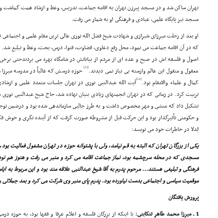
تهران ساکن شد و در مسجد پیرزن تهران به اقامه جماعت، تدریس، وعظ و ارشاد همت گماشت و
مسجد نیز پایگاه علمى، عبادى و فرهنگى او به شمار مى رفت.
او بعد از رحلت میرزاى شیرازى و شهادت شیخ فضل الله نورى عالى ترین مقام علمى و اجتماعى 
که در آن اقامه جماعت مى نمود، محل رفع دعاوى، قضاوت، فتوا، درس، بحث، وعظ و تبلیغ شد. گ
اصول و فلسفه اش در صبح و عده اى از مردم از بیاناتش در شامگاه بهره مى بردندحتى برخ
[13]
معقول و منقول این عالم وارسته بى نیاز نمى دیدند.
حوزه درسش که غالباً در مدرسه میرزا
[14]
کمال و علماء والامقام بود.
آیت الله عبدالنبى نورى در تهران جلسات متعدد علمى و ارشادى
تربیت کرد. در زمانى که در تهران انجمنهاى زیادى بنیان نهاده شد، حاج شیخ عبدالنبى نورى ه
تشکیل داد که منشى و مهر مخصوص داشت و به طرز جالبى سازماندهى شده بود و درضمن توجه 
و حکومتى تأثیرگذار بود و این حرکت قبل از مشروطه صورت گرفت که از آینده نگرى و خوش فک
بُدلا در خاطرات خود مى نویسد:
یکى از بزرگان تهران که البته به قم نیامد، ولى با پشتوانه حوزه در تهران مشغول فعالیت بود
مسجدى که در محله سرچشمه بود، نماز جماعت اقامه مى کرد و منبر مى رفت و هنوز هم نوه ها
فرهنگى و تبلیغى هستند... مرحوم پدرم به آقا شیخ عبدالنبى علاقه مند بود و این مربوط به ای
موقعیت سیاسى و اجتماعى بدست نیاورده بود. پدرم پاى منبر وى شرکت مى کرد و بعد جملاتى را ا
پرورش یافتگان
1 ـ میرزا محمد طاهر تنکابنى:
با اینکه از بزرگان فلسفه و اعلام عرفا و فقها بود، به حوزه د