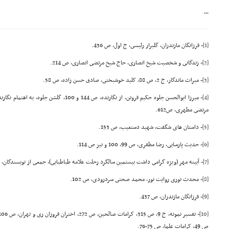
,,,
[1]
- فرزانگان مازندران، گلبرار رئیسى، ج اول، ص 436.
[2]
- زندگانى و شخصیت شیخ انصارى، حاج شیخ مرتضى انصارى، ص 214.
[3]
- میراث ماندگار، ج 2، ص 88, کلید خوشبختى، صادق حسن زاده، ص 58.
[4]
مرتضى مطهرى، ص612.
[5]
- داستان هاى شگفت، شهید دستغیب، ص 153.
[6]
- حدیث پارسایى، رضا مظفرى، ص 99، 100 و نیز ص 114.
[7]
- آیینه مهر (ویژه گرامى داشت بیستمین سالگرد رحلت علامه طباطبایى)، جمعى از نویسندگان، ص 
[8]
- محدث نورى روایت نور، محمد صحتى سردرودى، ص 102.
[9]
- فرزانگان مازندران، ص 437.
[10]
ص 49, کرامات علما، ص 75-76.