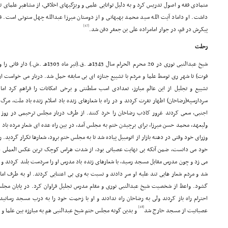
متمادى فقه و اصول تدریس کرد و به دلیل توانایى علمى و ویژگیهاى اخلاقى، از مشاهیر علماى ت
داشت. او داماد آیت الله سید محمد بهبهانى و از دوستان میرزا عبدالله چهل ستونى است. قب
[47]
پیکرش در قم، در جوار امامزاده على بن جعفر دفن شد.
رحلت
شیخ عبدالنبى نورى در 20 محرم الحرام سال 
فوت) تا شهر رى توسط علما و مردم با تشییع جنازه اى بى سابقه حمل شد. دربار مى خواست از
تشییع و تجلیل از این عالم مبارز، تعدادى اسب سلطنتى و برخى امکانات را فراهم کرد ا
سردارسپه(رضاخان) اظهار نفرت کردند و در راه با شعارهاى زنده باد اسلام زنده باد ملت، مرگ 
ولیعهد، محمد حسن میرزا، براى برچیدن ختم به مجلس آمد، در بین راه عده اى شعار مرده باد د
وزراى خود وقتى در دهنه بازار از اتومبیل پیاده شد تا به مجلس ختم برود، شعارها تکرار گردید.
خود مى دانست، ضمن آنکه بى نهایت عصبانى بود، از شدت هراس کوچک ترین عکس العملى ا
مى زد و چون مدرس مقابل مسجد رسید، با شعارهاى زنده باد مدرس او را سردست بلند کردند و ب
شد و مردم شعار هایى تند علیه او سر دادند و نسبت به وى بى اعتنایى کردند. او به طرف ام
گشود. واعظ از شخصیت شیخ عبدالنبى نورى و مقام مدرس تجلیل فراوان کرد. در پایان مجلس، 
احترام راه باز کردند ولى به رضاخان راه ندادند و او با زحمت خود را به درب مسجد رسانی
[48]
عصبانیت از مسجد خارج شد
و بدین گونه مجلس ختم شیخ عبدالنبى هم به مبارزه بین علما و 