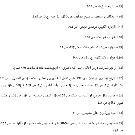
[35]
- الذریعه، ج 6، ص 202.
[36]
- زندگانى و شخصیت شیخ انصارى، ص 486، الذریعه، ج 6، ص158.
[37]
- الاجازة الکبیر، مرعشى نجفى، ص 94.
[38]
- شهاب شریعت، ص 168.
[39]
- همان، ص 168, پیام انقلاب، ش 117، ص 15.
[40]
- هزار و یک کلمه، ج اول، ص 100.
[41]
- رادیو معارف، درس اخلاق آیت الله ناصرى، 3 اردیبهشت 1381، ساعت 5/6 صبح.
[42]
یک کلمه، ج 2، ص 42, حیات یحیى، میرزا یحیى دولت آبادى، ج 2، ص 289, فرزانگان مازندران، ص 438.
[43]
- هفت
میرزا صالح، ص 113.
[44]
- مرد روزگاران، على مدرسى، ص 61.
[45]
ص 439.