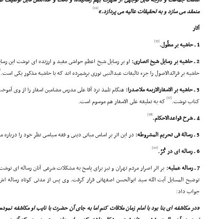
امامت جماعت و درجه قابل توجهى از شهرت بهم رسانیده، و ثاقث و عدالتش قابل توصیف ن
[34]
منعقد مى سازد و به تحقیقات عالیه مى پردازد.»
آثار
[35]
1 ـ حاشیه بر مطّول.
2 ـ حاشیه بر رسایل شیخ انصارى:
او بر رسایل شیخ اعظم حواشى مفید و ارزنده اى نوشت این رسای
6]
حاشیه بر فرائدالاصول را جزء تالیفات عبدالنبى نورى برشمرده اند که با حاشیه مذکور یکى است.
3 ـ حاشیه بر الاسفارالاربعه ملاصدرا:
هنگام تلمذ نزد آقا على مدرس مضامین اسفار را از وى آموخ
[37]
کتاب نوشت.
که به تعلیقه على الاسفار هم موسوم است.
[38]
4 ـ شرح قواعدالاحکام.
5 ـ رسالة فى تحریم المشروطه:
در این اثر بر اساس مبانى دینى و فقه سیاسى نظر خود را درباره
[40]
6 ـ رساله اى در کُرّ.
7 ـ رساله عملیه:
بر اثر اصرار مردم تهران و نیز براى پاسخ به مشکلات شرعى آنان رساله اى نوشت
توضیح المسایل آیت الله سید ابوالحسن اصفهانى قرار گرفت. وى پس از مدتى کوتاه رساله اش
جواب داد:
«در مکاشفه اى بنا بود با امام زمان ملاقات کنم اما به جاى آن حضرت با نایب او مکاشفه نمو