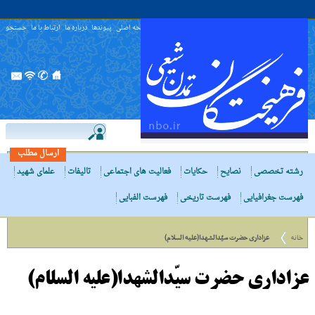
صفحه اصلی
پیوندها
درباره ما
ارتباط با ما
جستجو
ارسال مطلب
رشته تخصصی
نصایح
حکایات
فعالیت های اجتماعی
تالیفات
علمای شهید
فهرست جغرافیایی
فهرست تاریخی
فهرست الفبایی
خانه
عزادارى حضرت سیّدالشهدا(علیه السلام)
عزادارى حضرت سیّدالشهدا(علیه السلام)