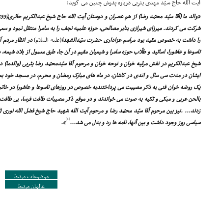
آیت الله حاج سیّد مهدى یثربى درباره پدرش چنین مى گوید:
شرکت مى کردند. میرزاى شیرازى بنابر مصالحى، حوزه علمیه نجف را به سامرا منتقل نمود و سعى
را داشت به خصوص مقید بود مراسم عزادارى حضرت سیّدالشهدا
(علیه السلام)
در انظار مردم آن
تاسوعا و عاشورا، اساتید و طلّاب حوزه سامرا و شیعیان مقیم در آن جا، طبق معمول از بلاد شیعه
شیخ عبدالکریم در نقش مرثیه خوان و نوحه خوان و مرحوم آقا سیّدمحمّد رضا یثربى (والدما)
ایشان در مدت سى سال و اندى در کاشان، در ماه هاى مبارک رمضان و محرم، در مسجد خود بعد ا
یک روضه خوان فنى به ذکر مصیبت مى پرداختندبه خصوص در روزهاى تاسوعا و عاشورا در خاتمه 
بالحن عربى و مبکى و تکیه به صوت مى خواندند و در موقع ذکر مصیبات طاقت فرسا، بى طاقت 
[6]
سیاسى روز وجود داشت و بین آنها، نامه ها رد و بدل مى شد...
».
موضوعات مرتبط
عالمان مرتبط