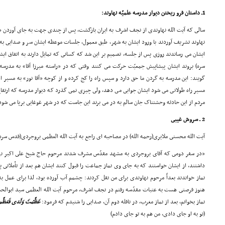
1ـ داستان فرو ریختن دیوار مدرسه علمیّه نهاوند:
سالى که آیت الله نهاوندى از نجف اشرف به ایران بازگشت، پس از چندى جهت به جاى آوردن صله 
نهاوند تشریف آوردند با ورود ایشان به شهر، طبق معمول، جلسات موعظه ایشان سر و صدایى به 
ایشان مى رساندند روزى پس از جلسه، تصمیم بر این شد که کسانى که تمایل دارند به اتفاق ای
سره) بروند ایشان پیشاپیش جمعیّت حرکت مى کنند وقتى که در «راسته میرزا آقا» به مدرس
گویند: این مدرسه به گردن ما حق دارد و سپس راه را کج کرده و از کوچه «آقا نور» به مسیر اد
مسیر راه طولانى مى شود ایشان جوابى مى دهد، ولى چیزى نمى گذرد که دیوار مدرسه که ارتفا
مردم از این حادثه وحشتناک جان سالم به در مى برند این جاست که در شهر غوغایى برپا مى شود
2 ـ سروش غیبى
آیت الله محسنى ملایرى(رحمه الله) در مصاحبه اى راجع به آیت الله العظمى بروجردى(قدس سره
«در سفر دومى که آقاى بروجردى به مشهد مقدّس مشرف شدند مرحوم حاج شیخ على اکبر نه
داشتند، از ایشان خواستند که به جاى وى نماز جماعت را قبول کنند ایشان هم بعد از تأملاتى پ
نماز خواندند بعداً مرحوم نهاوندى براى من نقل کردند: چشمم آب آورده بود، لذا براى عمل به 
هنوز فرصتى هست به عتبات مقدّسه رفتم در نجف اشرف، مرحوم آیت الله العظمى سید ابوالحس
نماز بخوانم، بعد از نماز مغرب، در نافله دوم آن، صدایى را شنیدم که فرمود:
عَظَّمْتَ وَلَدى فَعَظَّمت
(تو به او جاى دادى، من هم به تو جاى دادم)