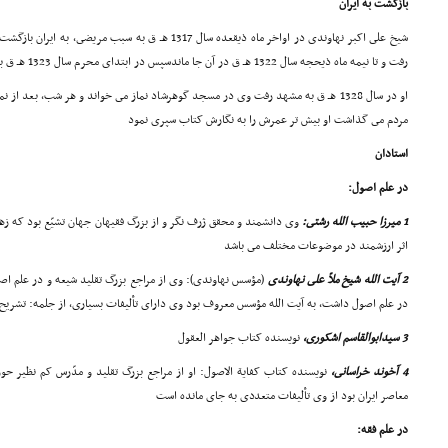
بازگشت به ایران
شیخ على اکبر نهاوندى در اواخر ماه ذیقعده سال 1317 هـ ق به س
رفت و تا نیمه ماه ذیحجه سال 1322 هـ ق در آن جا ماندسپس در ابتداى محرم سال 1323 هـ ق به تهران رفت و 6 سال در تهران اقامت کرد
او در سال 1328 هـ ق به مشهد رفت وى در مسجد گوهرشاد نماز مى خواند و هر شب، بعد از
مردم مى گذاشت او بیش تر عمرش را به نگارش کتاب سپرى نمود
استادان
در علم اصول:
1 میرزا حبیب الله رشتى:
وى دانشمند و محقق ژرف نگر و از بزرگ فقیهان جهان تشیّع بود که ز
اثر ارزشمند در موضوعات مختلف مى باشد
2 آیت الله شیخ ملاّ على نهاوندى
(مؤسس نهاوندى): وى از مراجع بزرگ تقلید شیعه و در علم اص
در علم اصول داشت، به آیت الله مؤسس معروف بود وى داراى تألیفات بسیارى، از جلمه: تشریح ا
3 سیدابوالقاسم اشکورى،
نویسنده کتاب جواهر العقول
4 آخوند خراسانى،
نویسنده کتاب کفایة الاصول: او از مراجع بزرگ تقلید و مدّرس کم نظیر حوز
معاصر ایران بود از وى تألیفات متعددى به جاى مانده است
در علم فقه: