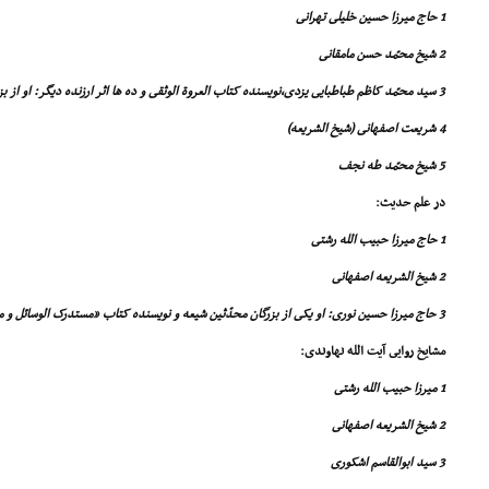
1 حاج میرزا حسین خلیلى تهرانى
2 شیخ محمّد حسن مامقانى
3 سید محمّد کاظم طباطبایى یزدى،نویسنده کتاب العروة الوثقى و ده ها اثر ارزنده دیگر: او از بزرگ ترین مراجع و علماى زمان خود بود
4 شریعت اصفهانى (شیخ الشریعه)
5 شیخ محمّد طه نجف
در علم حدیث:
1 حاج میرزا حبیب الله رشتى
2 شیخ الشریعه اصفهانى
3 حاج میرزا حسین نورى: او یکى از بزرگان محدّثین شیعه و نویسنده کتاب «مستدرک الوسائل و مستنبط المسائل» و ده ها اثر ارزنده دیگر بود
مشایخ روایى آیت الله نهاوندى:
1 میرزا حبیب الله رشتى
2 شیخ الشریعه اصفهانى
3 سید ابوالقاسم اشکورى