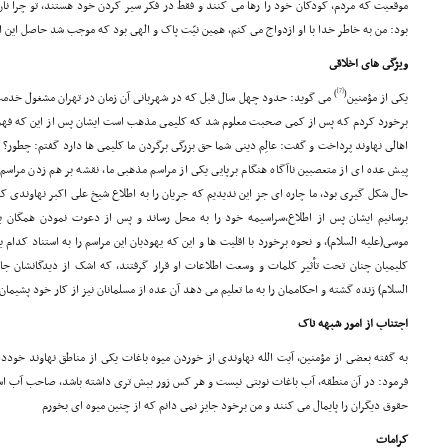
موقعیت که مردم، کودکان خود را رها مى کنند و فقط در فکر سیر کردن خود هستند، تو چرا ن
بود: من به خاطر خدا با او ازدواج مى کنم، همین نیّت پاک و الهى بود که موجب شد حاصل ای
ویژگى هاى اخلاقى
[7]
)
(
یکى از مؤمنین
مى گوید: حدود چهل سال قبل که در شهربانى آن زمان در تهران مشغول خد
برخورد کردم که پس از کمى صحبت معلوم شد که کلیمى مذهب است ایشان پس از این که فهمید
اهالى نهاوند پرداخت و گفت: عالِم دینى شما حق بزرگى برگردن ما کلیمى ها دارد گفتم: چطو
پیش عده اى از متعصبین ناآگاه هنگام برپایى یکى از مراسم مذهبى ما، نقشه بر هم زدن مراسم 
حال شکل گیرى بود، ما چاره اى جز این ندیدیم که جریان را به اطلاع شیخ على اکبر نهاوندى ک
برسانیم ایشان پس از اطلاع،سراسیمه خود را به محل رساند و پس از دعوت نمودن همگان به
موسى(علیه السلام)، و نحوه برخورد با اقلیت ها و این که یهودیان این مراسم را به استناد کدام 
کلیمیان چنان تحت تأثیر کلمات و وسعت اطلاعات او قرار گرفتند، که اشک از دیدگانشان جار
السلام) زنده گشته و احکاممان را به ما تعلیم مى دهد آن عده از مسلمانان نیز از کار خود پشیم
اجتناب از امور شبهه ناک
به گفته بعضى از مؤمنین، آیت الله نهاوندى از خوردن میوه باغات یکى از مناطق نهاوند خوددا
فرمود: در آن منطقه، آب باغات نوبتى نیست و هر کس زور بیش ترى داشته باشد، صاحب آب است
حقوق دیگران را پایمال مى کنند و من برخود جایز نمى دانم که از چنین میوه اى بخورم
کرامات