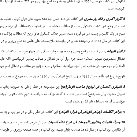
نگارش این کتاب در سال 1336 هـ ق به پا
گردیده است
6 گلزار اکبرى و لاله زار منبرى
این کتاب در 114 فصل ـ به عدد سوره هاى قرآن کریم ـ
است در واقع، این کتاب کشکولى است از مطالب مختلف، با این تفاوت که مطالب آن براساس 
سنخ در یک گلشن و پشت سر هم آورده شده استبر خلاف کشکول هاى رایج که مطالب پراکنده د
این کتاب در سال 1344 هـ ق نوشته شد و در چاپخانه حاج محمّد على علمى به قطع وزیرى و در 667 صفحه چاپ شده است
7 انوار المواهب
این کتاب در قطع رحلى و به صورت چاپ سنگى، در چهار جزء است که در یک م
فضائل معصومین(علیهم السلام) است جزء اول آن در فضائل و مناقب پیامبر اکرم(صلى الله علیه
السلام) و جزء سوم در مناقب امیرالمؤمنین(علیه السلام) و جزء چهارم در مناقب و فضائل امام دوم 
تاریخ شروع این تألیف سال 1334 هـ ق و تاریخ اتمام آن سال 1340 هـ ق است مجموع صفحات این کتاب 569 صفحه است
8 العبقرى الحسان فى تواریخ صاحب الزمان(عج)
این مجموعه در قطع رحلى به صورت چاپ سن
احوال حضرت ولى عصر(عج) است این کتاب به گفته مؤلّف به منزله جلد دوم کتاب انوار الموا
هرقسمت آن به «بساط» نام گذارى شده است
9 جواهر الکلمات (جواهر الزواهر فى شوارد النوادر)
این کتاب در قطع رحلى و در دو جزء و به
10 وسیلة النجات وعناوین الجمعات فى شرح دعاء السمات
این اثر شرحى است بر دعاى سمات و
آن نگارش این کتاب در سال 1331 هـ ق به پایان رسید این کتاب در 320 صفحه وزیرى از طرف انتشارات نهاوندى به چاپ شده است