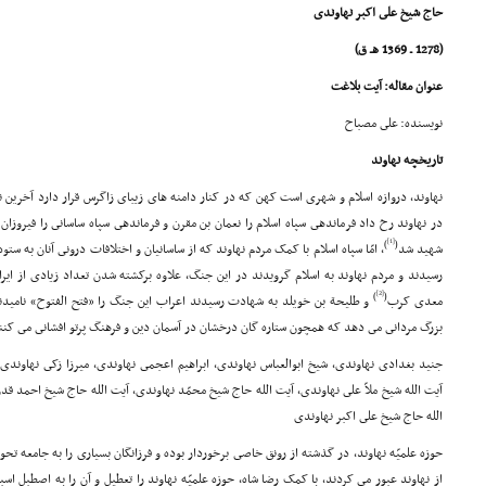
حاج شیخ على اکبر نهاوندى
(1278 ـ 1369 هـ ق)
عنوان مقاله: آیت بلاغت
نویسنده: على مصباح
تاریخچه نهاوند
در نهاوند رخ داد فرماندهى سپاه اسلام را نعمان بن مقرن و فرماندهى سپاه ساسانى را فیروزان
[1]
)
(
شهید شد
، امّا سپاه اسلام با کمک مردم نهاوند که از ساسانیان و اختلافات درونى آنان به ست
رسیدند و مردم نهاوند به اسلام گرویدند در این جنگ، علاوه برکشته شدن تعداد زیادى از ایران
[2]
)
(
معدى کرب
و طلیحة بن خویلد به شهادت رسیدند اعراب این جنگ را «فتح الفتوح» نامیدند آ
بزرگ مردانى مى دهد که همچون ستاره گان درخشان در آسمان دین و فرهنگ پرتو افشانى مى کنند ت
جنید بغدادى نهاوندى، شیخ ابوالعباس نهاوندى، ابراهیم اعجمى نهاوندى، میرزا زکى نهاوندى، م
آیت الله شیخ ملاّ على نهاوندى، آیت الله حاج شیخ محمّد نهاوندى، آیت الله حاج شیخ احمد قد
الله حاج شیخ على اکبر نهاوندى
حوزه علمیّه نهاوند، در گذشته از رونق خاصى برخوردار بوده و فرزانگان بسیارى را به جامعه 
از نهاوند عبور مى کردند، با کمک رضا شاه، حوزه علمیّه نهاوند را تعطیل و آن را به اصطبل اسب