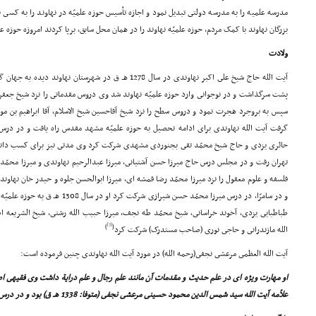
مدرسه علمیه را به مدرسه دولتى تبدیل نمود و اجازه تأسیس حوزه علمیّه در نهاوند را به کسى ند
بزرگان نهاوند با کمک مردم، حوزه علمیّه نهاوند را در همان محل سابق، برپا کردند امروزه حوزه ع
ولادت
آیت الله حاج شیخ على اکبر نهاوندى در سال 1278 هـ ق در شهرست
پشت سرگذاشت و در نوجوانى وارد حوزه علمیّه نهاوند شد وى دروس مقدماتى را نزد شیخ جعفر
سپس به بروجرد هجرت نمود و دروس سطح را نزد شیخ آقاحسین شیخ الاسلام، آقا ابراهیم بن مول
گرفت آیت الله نهاوندى براى ادامه تحصیل به حوزه علمیّه مشهد مقدس راه یافت و در درس 
حائرى یزدى و حاج شیخ محمّد تقى بجنوردى مشهدى شرکت کرد وى مدتى نیز براى کسب دانش 
تهران رفت و در مجلس درس حاج میرزا حسن آشتیانى، میرزا عبدالرحیم نهاوندى و میرزا محمّد اَنْ
فلسفه و علوم معقول را نزد میرزا محمّد رضا قمشه اى، میرزا ابوالحسن جلوه و حیدر خان نه
و در سامرّا، در درس میرزا محمّد حسن شی
طباطبایى یزدى، آخوند خراسانى، شیخ محمّد طه نجف، میرزا حبیب الله رشتى، شیخ الشریعه 
[3]
)
(
الله مازندرانى و حاجى نورى (صاحب مستدرک) شرکت کرد
آیت الله العظمى مرعشى نجفى(رحمه الله) در مورد آیت الله نهاوندى چنین فرموده است:
او مهارت ویژه اى در علم حدیث و مقدمات آن مانند علم رجال و علم درایة داشت وى فقیهى ا
علاّمه آیت الله سید شمس الدین محمود حسینى مرعشى نجفى (متوفا: 1338 هـ ق) بود و در درس بسیارى از بزرگان شرکت مى کرد