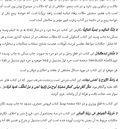
دلالت بر نیکویى وى دارد و در باب پنجم: حکایاتى از او که دلالت بر ممدوح بودن وى است، آ
است باب هفتم: متضمّن حالات زهّاد ثمانیه (هشت زاهد بزرگ) است که خواجه ربیع یکى از 
خواجه ربیع و در خاتمه نیز آداب زیارت قبور مؤمن و صالحان آمده است
2 جَنَّةُ العالِیَه و جَعبَةُ الغالِیَةْ
نگارش این کتاب در سه جزء و در س
که شامل: حکایات، مواعظ، تفاسیر غریبه، تأویلات عجیب، نصایح، منامات، معالجات و مناظرات 
3 جَنَّتانِ مُدهامَّتانْ
دوم (الجنّة الثانیة) 206 صفحه است جزء اول مشتمل بر 504 جوهره و جزء دوم مشتمل بر 541 جوهره است
هر جوهره از این کتاب در مورد مسائل مختلفى از عقاید و اخلاق و عرفان و است
4 راحَةُ الرُّوْح یا کشتى نجات
این کتاب شرحى است برحدیث شریف نبوى که در کتاب هاى شیعه 
الله علیه وآله)فرمود:
مَثَلُ أهْلِ بَیتْی کَمَثَلِ سَفینَةِ نُوح مَنْ رَکِبَها نَجى وَ مَنْ تَخَلَّفَ عَنها غَرقَ
اهل ب
سوار شد، نجات یافت و هرکه از آن واماند، غرق گردید
این کتاب به قطع وزیرى و در 512 صفحه توسط کتاب فروشى جعفرى، مشهد به چاپ رسید نگارش کتاب در سال 1341 هـ ق به پایان رسید
5 خَزینَةُ الْجَواهِرْ فى زینَةِ الْمَنابِر
این کتاب در سه بخشاصول دین، فروغ دین و اخلاق، نگارش 
حکایات مربوط به آن بخش به ترتیب آورده شده است این کتاب مشتمل بر شرح و تفسیر 40 آیه و 77 روایت و 80 موعظه و 200 حکایت است