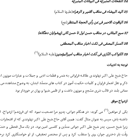
24 النفخات العنبریّة فى البیانات المنبریّة
25 الید البیضاء فى مناقب الامیر و الزهراء
(علیها السلام)
26 الیاقوت الاحمر فى مَن رأى الحجة المنتظر
(عج)
27 سبع المثانى، در مناقب حسن اول تا حسن ثانى (پیشوایان دهگانه)
28 العسل المصفى فى نکت اخبار مناقب المصطفى
[5]
)
(
29 الکواکب الدُرّى فى نُکت اخبار مناقب امیرالمؤمنین
(علیه السلام)
توجه به ادبیات
حاج شیخ على اکبر نهاوندى علاقـه فراوانى به شعر و قطعات ادبى و جملات و عبارات موزون اع
ذکر و نقل اشعار فراوان و کلمات حکمت آموز در کتاب هاى متعدّد ایشان، به وضوح مشاهده مى 
معانى بلند در قالب نثرى مسّجع و موزون داشت و از قلمى شیوا و روان بر خوردار بود
ازدواج موفق
[6]
)
(
یکى از موثقین
مى گوید: در هنگام جوانى، پدرم مرا نصحیت نمود که اى فرزندم! ازدواج، ام
داشته باش، سپس به عنوان مثال گفت: همین آقاى حاج شیخ على اکبر نهاوندى که از افتخارات 
زیرا شیخ حسین، پدر شیخ على اکبر جوانى متدّین و کاسبى امین بود، در یک سال قحطى و خش
رقّت بار دخترى جوان، وى را منقلب کرد و پس از مختصر تحقیقى، از او خواستگارى کرد برخ