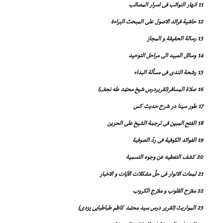
11 انهار النوائب فى اسرار المصائب
12 حاشیة فرائد الاصول على المبحث البراءة
13 رسالة الحقیقة و المجاز
14 وسائل العبید الى مراحل التوحید
15 رشحة الندى فى مسألة البداء
16 صلاة المسافر(تقریردرس شیخ محمّد طه نجف)
17 طور سینا در شرح حدیث کس
18 الفتح المبین فى ترجمة الشیخ على الحزین
19 الفوائد الکوفیة فى ردّ الصوفیة
20 کشف التغطیه عن وجوه التسمیة
21 لمعات الانوار فى حلّ مشکلات الآیات و الاخبار
22 مفرّح القلوب و مفرّج الکروب
23 المواریث (تقریر درس سید محمّد کاظم طباطبایى یزدى)