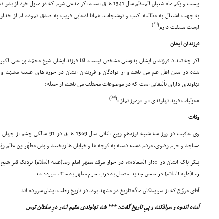
بیست و یکم ماه شعبان المعظم سال 1341 هـ ق است، اگر مدعى شوم که در م
به جهت اشتغال به مطالعه کتب و نوشتجات، همانا ادعایى قریب به صدق نموده ام از خداون
[11]
)
(
اوست مسئلت دارم
فرزندان ایشان
اگر چه تعداد فرزندان ایشان بدرستى مشخص نیست، امّا فرزند ایشان شیخ محمّد بن على اکبر 
شده در میان اهل علم مى باشد و از نوادگان و فرزندان ایشان در حوزه هاى علمیه مشهد و
نهاوندى داراى تألیفاتى است که در موضوعات مختلف مى باشد، از جمله:
[12]
)
(
«غزلیات فرید نهاوندى» و «رموز نماز»
وفات
وى عاقبت در روز سه شنبه نوزدهم ربیع الثانى
مساجد و حرم رضوى، مردم دسته دسته به کوچه ها و خیابان ها ریختند و بدن مطهّر این عالم ربّانى 
پیکر پاک ایشان در «دار السعادة»، در جوار مرقد مطهر امام رضا(علیه السلام) نزدیک قبر شی
رضا(علیه السلام) در صحن جدید، متصل به درب حرم مطهر به خاک سپرده شد
آقاى مروّج که از سرایندگان مادّه تاریخ در مشهد بود، در تاریخ رحلت ایشان سروده اند:
آمده اندوه و سرافکند و پىِ تاریخ گفت: *** شد نهاوندى مقیم اندر درِ سلطان توس