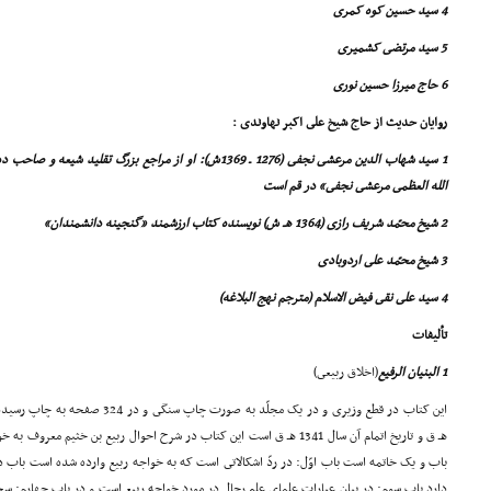
4 سید حسین کوه کمرى
5 سید مرتضى کشمیرى
6 حاج میرزا حسین نورى
روایان حدیث از حاج شیخ على اکبر نهاوندى :
1 سید شهاب الدین مرعشى نجفى (1276 ـ 1369ش): او از مراجع بزرگ 
الله العظمى مرعشى نجفى» در قم است
2 شیخ محمّد شریف رازى (1364 هـ ش) نویسنده کتاب ارزشمند «گنجینه دانشمندان»
3 شیخ محمّد على اردوبادى
4 سید على نقى فیض الاسلام (مترجم نهج البلاغه)
تألیفات
1 البنیان الرفیع
(اخلاق ربیعى)
هـ ق و تاریخ اتمام آن سال 1341 هـ ق است این کتاب در شرح احوال ربیع بن خث
باب و یک خاتمه است باب اوّل: در ردّ اشکالاتى است که به خواجه ربیع وارده شده است باب د
دارد باب سوم: در بیان عبارات علماى علم رجال در مورد خواجه ربیع است و در باب چهارم: س