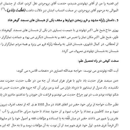
این قضیه را من از آقاى نهاوندى شنیدم، خدمت آقاى بروجردى نقل کردم، اشک از چشمان ایشا
[8]
)
(
الموالى به مرحوم آقاى بروجردى، بر صحّت انتساب ایشان نیز دلالت داشت
(عَظَّمْتَ وَلدَى)
»
3 ـ داستان زلزله مشهد و فرو ریختن دیوارها و سقف یکى از شبستان هاى مسجد گوهر شاد
روزى حاج شیخ على اکبر نهاوندى با جمعیت بسیارى در یکى از شبستان هاى مسجد گوهرشاد مشغ
ظهر، شیخ على اکبر مکان نماز را تغییر مى دهد و به شبستان دیگرى مى رود و جماعتِ نمازگزار ه
از لحظاتى، در کمال ناباورى، شبستان قبلى به واسطه زلزله فرو مى ریزد و همه مردم نمازگزار را د
شبستان به شبستان نهاوندى معروف مى گردد
سخت کوشى در راه تحصیل علم:
آیت الله نهاوندى مى نویسد: خواجه عبدالله انصارى در «نفخات الانس» مى گوید:
«من سیصد هزار حدیث یاد دارم با هزار هزار اسناد آن چه من در طلب حدیث حضرت مصطف
نکشیده، یک منزل از نیشابور تا دیزباد باران مى آمد و من براى آن که جزوه هاى حدیث خیس نشو
شکم نهاده بودم شب در نور چراغ، حدیث مى نوشتم و فراغت نان خوردن را نداشتم، مادرم نان پار
نظیر حالت خواجه از براى خود حقیر نیز اتفاق افتاد در
نمود و سد کاظمین و بغداد را خراب نمود و از حدود بغداد تا حدود سراى خاکسترى را آب گرفت
عابرین را عبور مى دادند حقیر در میان قُفّه به پا ایستاده و مؤلفات فقه و اصول خود را در ساروق
اگر فرضاً غرق شدم، اول خود غرق شوم بعد از آن نوبت به آن مؤلفات برسد و تا به حال که این مق