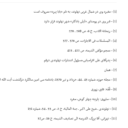
[1]
- مقبره وى در شمال غربى نهاوند، به نام «بابا پیره» معروف است
[2]
- قبر وى در روستاى «لیلى یادگار» شهر نهاوند قرار دارد
[3]
- ریحانة الادب، ج 6، ص 269 ـ 270
[4]
- المسلسلات فى الاجازات، ص 376 ـ 377
[5]
- معجم مؤلفى الشیعه، ص 422 ـ 423
[6]
- پدرآقاى على افراسیابى،مسؤول انتشارات نهاوندى درقم
[7]
- همان
[8]
- مجله حوزه، شماره 43 ـ 44، خرداد و تیر 1370، یادنامه سى امین سالگرد درگذشت آیت الله العظمى بروجردى
[9]
- قُفّه: قایق، زورق
[10]
- ساروق: پارچه چهار گوش، سفره
[11]
- نهاوندى ـ شیخ على اکبر ـ جنة العالیة، ج 2، ص 53 ـ 54، شماره 131
[12]
- تهرانى، آقا بزرگ، الذریعه الى تصانیف الشیعه، ج 16، ص57