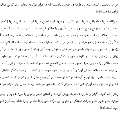
خراسان تحمیل کنند، سیّد و وظیفه ی خویش دانست که در برابر هرگونه تجاوز و زورگویی مقاو
فراهم ساخت.
[59]
نصرالله میرزا و نادرقلی میرزا از نوادگان نادر فرزندان شاهرخ میرزا فرزند رضا قلی میرزا (که
بود) بر مشهد و توابع وضع ناسمان و مرات آوری را حاکم کرده بودند. این دو برادر سبک مغز،
بودند. برخلاف رضایت پدر، به بهانه ی جیره ی ماهانه ی سپاهیان، به طلاها و نفایس خزانه
مکلّل (آراسته شده) و جواهرنشان را که بر مزار گنبد مبارک حضرت امام رضا، علیه السلام، ن
زَرْدوز را که سوره ی مبارک یاسین در اطرافش منقوش بود، آتش زدند تا سیم و زر گداخته ی آ
رواق را از جای برکندند و کارهای ناروای دیگری مرتکب شدند. آنان در صدد بودند این غارت
خشت طلایی را که روی مرقد منور حضرت ثامن الحجج نصب بود، به سرقت ببرند. وقتی آیت ال
پی برد، دست ممانعت پیش آورد و آنان را از این کار نادرست باز داشت. از طرف دیگر طلاهای
بین سپاهیان نادر میرزا توزیع گردیده بود با توصیه های آن مرجع عالی قدر و نیز بر اثر جاذبه ی مع
شد و او پس از فراهم آوردن این ذخائر، موفق گردید با چنین سرمایه ای، ضریحی برای مرقد شری
زمانی که آشوب گران و اشرار به مشهد یورش آوردند و آستان قدس رضوی را مورد هجوم و چپاول 
موقوفات و نذورات و میراث فرهنگی و هنری این بارگاه منوّر پرداخت و اجازه نداد یغماگران 
خود کنند.
[61]