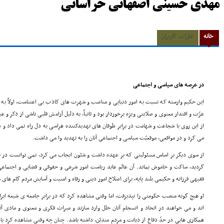
مهدی حسینی اصفهانی خراسانی
خانه
نظرات کاربران
در عرصه های سیاسی و اجتماعی
این حکیم وارسته که نسبت به امور دنیایی و مناصب و شهرت های کاذب بی اعتناست، اولاً به د
عزّت و اقتدار معنوی و صلابتی ویژه برخوردار بود و ثانیاً، به دلیل آرامش قلبی ناشی از ذکر و
از این روی با شجاعت و شهامت در برابر طوفان های تهدیدکننده هراسی به دل راه نمی داد و در 
می کرد و در مواقعی، موقعیّت سیاسی و اجتماعی آنان را به تهدید وا می داشت.
از سوی دیگر بر اساس مسئولیتی که بر عهده داشت و شئون ایجاب می کرد، نمی توانست در برا
گردید، ساکت و خاموش بماند. آن عالم عابد ریاست امور شرعی و حقوقی و قضایی و اجتماع
فقیهی فرزانه و حکیمی بلند پایه، برای اصلاح امور دینی و رفاه و امنیت و آسایش مردم گام های م
او هیچ گونه منصب حکومتی را نپذیرفت، اما وقتی مشاهده کرد که در برابر جامعه ی شیعه ای
اند و می خواهند در اتحاد و انسجام آنان خلل وارد سازند و میراث فکری و معنوی و مادی آنا
همکاری هایی در حدّ دفاع از دیانت و مردم متدیّن، داشته باشد. چنان چه وقتی مشاهده کرد یاغ