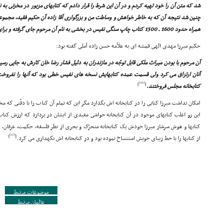
شد که متن آن را خود تهیه کردم و در آن این شرط را قرار دادم که کتابهاى مزبور در مخزنى به ن
همراه حدود 1600 ـ 1500 کتاب چاپ سنگى نفیس در بخشى به نام آن مرحوم جاى گرفته و براى همیشه باقى خواهند ماند.
حکیم میرزا مهدى الهى قمشه اى به علاّمه حسن زاده آملى گفته بود:
آن مرحوم با بودن میراث ملکى قابل توجّه در مازندران به دلیل فشار رضا خان کارش به جایى رس
آنان ارتزاق مى کرد ولى قسمت عمده کتابهایش نسخه هاى نفیس خطى بود که آنها را نفروخت 
[46]
)
(
کتابخانه مجلس فروختند.
امکان نداشت میرزا کتابى را در کتابخانه اش بگذارد مگر این که تمام آن کتاب را با دقّتى که
این رو اغلب کتابهاى موجود در آن کتابخانه حواشى مفیدى از ایشان در بردارد که ارزش کتاب 
کتابها و هوش سرشار میرزا خودش یک کتابخانه متحرّک و بحرى از نظر فلسفه، حکمت، عرفان، ط
[47]
)
(
از کتابها را با خط زیباى خویش استنساخ نموده بود و در کتابخانه اش نگهدارى مى کرد.
موضوعات مرتبط
عالمان مرتبط