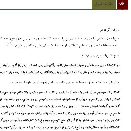
خانه
نظرات کاربران
میراث گرانقدر
میرزا محمّد طاهر تنکابنى در مدّت عمر پر برکت خود کتابخانه اى مشتمل بر چهار هزار جلد ک
[43]
)
(
توجّه به احاطه کافى وى به علوم گوناگون از حیث کیفیّت کم نظیر و بلکه بى نظیر بود.
شیخ آقا بزرگ تهرانى مى نویسد:
در کتابخانه این مرد فاضل و عارف نسخه هاى نفیس نگهدارى مى شد که برخى از آنها در اواخر 
مجلس شورا فروخته شد و باقى مانده کتابهاى او را بازماندگانش براى اداى قرضش به همان کتابخا
شادروان استاد سیّد محمّد محیط طباطبایى، دانشمند اهل زواره، در این باره گفته است:
کسانى که مرحوم میرزا طاهر را دیده اند نیک مى دانند که هم مدرّسى والا مقام بود و هم شخ
ایشان شرکت مى کردم و همواره از محضرشان استفاده مى بُردم. بر وى ستم بسیار رفته بود. از
گرفتند و گوشه نشینش ساختند... . روزى مرا به منزل خود دعوت کرد تا کتابخانه اش را ببینم 
شدم. چندى بعد از آن، میرزا به سراى باقى شتافت و آقا زاده ایشان به من مراجعه کرد و گ
کتابهاى پدر نیست. من ایشان را از آن کار منع کردم و موضوع را با کتابخانه مجلس در میان گذ
کتابخانه مجلس منتقل شود و مبلغ قرض نیز از طریق بودجه مدرسه اى که میرزا در آن تدریس م