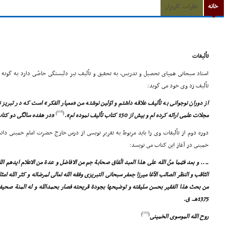
خانه
نظرات کاربران
تألیفات
استاد سبحانى همپاى تحصیل و تدریس، به تحقیق و تألیف نیز دلبستگى خاصّى دارد به گونه ا
تألیف زد وى خود مى گوید:
از دوران نوجوانى به تألیف علاقه داشتم و اوّلین نوشته من «معیار الفکر» است که در تبریز 
[68]
)
(
مجلات علمى ارائه کرده ام و بیش از 150 کتاب تألیف نموده ام».
«در هفده سالگى دو کتاب 
خمینى در آغاز این کتاب مى نویسد:
ـ... و بعد فمّما منّ الله على هذا العبد اتّفاق صحابة جم من الافاضل و عدة من الاعلام ایدهم ال
الثاقب و النظر الصائب الآغا میرزا جعفر سبحانى التبریزى وفقه الله تعالى لمرضاته و کثر الله امث
1375هـ. ق.
[70]
)
(
روح الله الموسوى الخمینى