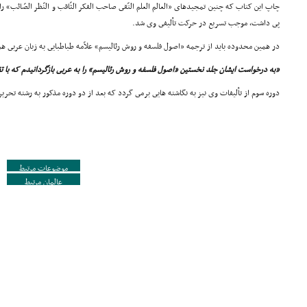
پى داشت، موجب تسریع در حرکت تألیفى وى شد.
در همین محدوده باید از ترجمه «اصول فلسفه و روش رئالیسم» علاّمه طباطبایى به زبان عربى هم نا
«به درخواست ایشان جلد نخستین «اصول فلسفه و روش رئالیسم» را به عربى بازگردانیدم که با
دوره سوم از تألیفات وى نیز به نگاشته هایى برمى گردد که بعد از دو دوره مذکور به رشته تحریر 
موضوعات مرتبط
عالمان مرتبط