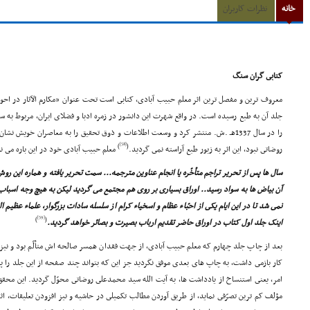
خانه
نظرات کاربران
کتابى گران سنگ
معروف ترین و مفصل ترین اثر معلم حبیب آبادى، کتابى است تحت عنوان «مکارم الآثار در اح
جلد آن به طبع رسیده است. در واقع شهرت این دانشور در زمره ادبا و فضلاى ایران، مربوط به
را در سال 1337هـ .ش. منتشر کرد و وسعت اطلاعات و ذوق تحقیق را به معاصران خویش ن
[58]
)
(
روضاتى نبود، این اثر به زیور طبع آراسته نمى گردید.
معلم حبیب آبادى خود در این باره مى ن
سال ها پس از تحریر تراجم متأخّره یا انجام عناوین مترجمه... سمت تحریر یافته و هماره این 
آن بیاض ها به سواد رسید.. اوراق بسیارى بر روى هم مجتمع مى گردید لیکن به هیچ وجه اسباب ط
نمى شد تا در این ایام یکى از احبّاء عظام و اسخیاء کرام از سلسله سادات بزرگوار، علماء عظیم 
[59]
)
(
اینک جلد اول کتاب در اوراق حاضر تقدیم ارباب بصیرت و بصائر خواهد گردید.
بعد از چاپ جلد چهارم که معلم حبیب آبادى، از جهت فقدان همسر صالحه اش متألّم بود و نیز 
کار بازمى داشت، به چاپ هاى بعدى موفق نگردید جز این که بتواند چند صفحه از این جلد را پاک
امر، یعنى استنساخ از یادداشت ها، به آیت الله سید محمدعلى روضاتى محوّل گردید. این محق
مؤلف کم ترین تصرّفى نماید، از طریق آوردن مطالب تکمیلى در حاشیه و نیز افزودن تعلیقات، اثر م