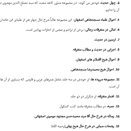
4. چهل حدیث
خودش مى گوید: در مجموعه مدوّن کاغذ سفید که سید مصلح الدین مهدوى ترتیب 
آن را ندارم.
5. احوال علماء مسجدشاهى اصفهان
: این مجموعه غالباً شرح حال چهار نفر از علماى این خاندان
6. امالى در متفرقات رجالى:
برخى از تراجم و بعضى از اجازات روایتى است.
7. اربعین در حدیث.
8. اجزایى در حدیث و مطالب متفرقه
.
9. احوال شیخ الاسلام هاى اصفهان.
10. احوال شیخ محمدرضا مسجدشاهى.
11. مجموعه سروده ها،
از خودش در سه جلد، شامل شعرهاى عربى و فارسى که بسیارى از آن ها در
آن است.
12. اشعار متفرقه،
از دیگران در دو جلد.
13. جعبه،
در مطالب متفرقه مانند کتب کشکول.
14. رساله در شرح حال آقا سید محمدحسن مجتهد موسوى اصفهانى.
15. رشحات سمایى در شرح حال شیخ بهایى
(رحمه الله).