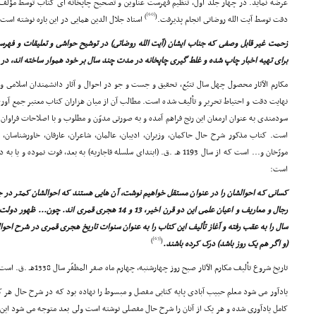
عرضه نماید. در چهار جلد اول، تنظیم فهرست عناوین و تصحیح چاپخانه اى کتاب توسط مؤلف
[60]
)
(
دقت توسط آیت الله روضاتى انجام پذیرفت.
استاد جلال الدین همایى در این باره نوشته است:
زحمت غیر قابل وصفى که جناب ایشان (آیت الله روضاتى) در توشیح حواشى و تعلیقات و فهر
براى تهیه اخبار چاپ شده و غلط گیرى چاپخانه در مدت چند سال بر خود هموار ساخته اند، در 
مکارم الآثار محصول چهل سال تتبّع، تحقیق و جست و جو در احوال و آثار دانشمندان اسلامى و
نهایت دقت و احتیاط تحریر و تألیف شده است. مطالب آن از میان هزاران کتاب معتبر جمع آورى
سودمندى به عنوان ارمغان این رنج فراهم آمده و به صورتى مدوّن و مطلوب و با اصلاحات فراوان
است. کتاب مذکور شرح حال حاکمان، وزیران، ادیبان، عالمان، شاعران، عارفان، خاورشناسان، ح
مورّخان و... است که از سال 1193 هـ .ق. (ابتداى سلسله قاجاریه) به بعد، فوت نموده و یا به دنیا آمده اند.
است:
کسانى که احوالشان را در عنوان مستقل خواهیم نوشت، آن هایى هستند که احوالشان کمتر در جایى
سال را به عقب رفته و آغاز تألیف این کتاب را به عنوان سنوات تاریخ هجرى قمرى در شرح احوال
[63]
)
(
(و اگر هم یک روز باشد) درک کرده باشند.
تاریخ شروع تألیف مکارم الآثار صبح روز چهارشنبه، چهارم ماه صفر المظفّر سال 1338هـ .ق. است.
یادآور مى شود معلم حبیب آبادى پایه کتابى مفصل و مبسوط را نهاده بود که در شرح حال هر ک
کامل یادآورى شده و هر یک از آنان را شرح حال مفصلى نوشته است ولى بعد متوجه مى شود این 