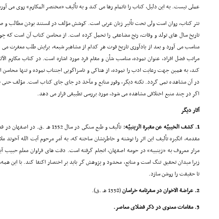
عملى نیست. به این دلیل، کتاب را ناتمام رها مى کند و به تألیف «مختصر المکارم» روى مى آورد
نثر کتاب، روان است ولى تحت تأثیر زبان عربى است. کوشش مؤلف در مُستند بودن مطالب و 
تاریخ سال هاى تولد و وفات، رنج مضاعفى را تحمل کرده است. از محاسن کتاب آن است که چو
مناسب مى آورد و بعد از یادآورى تاریخ فوت هر کدام از مشاهیر شیعه، برایش طلب مغفرت مى 
مراتب فضل افراد، عنوان نموده، مناسب شأن و مقام فرد مورد اشاره است. در کتاب مکارم الآث
کند، به همین جهت رعایت ادب را نموده، از هتاکى و ناسزاگویى اجتناب نموده و تنها محاسن اف
در آن مشاهده نمى گردد. نکته دیگر، وفور منابع و مآخذ در جاى جاى کتاب است. مؤلف حتى بع
اگر در چند منبع اختلافى مشاهده مى شود، مورد بررسى تطبیقى قرار مى دهد.
آثار دیگر
1. کشف الخیبیّه عن مقبرة الزینبیّه:
مقدمه، انگیزه تألیف این اثر را نوشته و خاطرنشان ساخته که، به اَمر مرحوم آیت الله آخون
مزار معروف به «زینبیه» در حومه اصفهان، انجام گرفته است. دقت هاى فراوان معلم حبیب 
زیرا میدان تحقیق تنگ است و منابع، محدود و پژوهش گر باید بر اختصار اکتفا کند. با این همه، 
تا حقیقت را روشن سازد.
2. عراضة الاخوان در سفرنامه خراسان
(1338 هـ .ق).
3. مقامات معنوى در ذکر فضلاى معاصر.