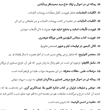
16. رساله اى در احوال و اولاد حاج سید محمدباقر بیدآبادى.
17. الکلمات الجامعات،
شامل فهرست کامل مجلّدات روضات الجنات.
18. الکلمات العالیات،
در حاشیه بر کتاب روضات الجنات و نیز تعلیقاتى بر این اثر.
19. فهرست تألیفات اساتید و مشایخ اجازه خود،
همراه با ذکر تألیفات خودش.
20. فهرست کتاب مجالس المؤمنین قاضى نورالله شوشترى.
21. لئالى البحور در توقیعات ایام و شهور
(مختصر تقاویم).
22. مختصر التواریخ،
که شامل برخى وقایع سنین است از آغاز هجرت تا سال 1344 هـ .ق.
23. مکمل الافهام:
ارجوزه اى است در علم رجال به زبان عربى که طى آن، تاریخ بسیارى از بزرگان
24. مراسلات علمى. مقالات متفرقه
، در این مجموعه جواب علما نیز فراهم آمده است.
25. رساله اى در احوال شیخ مرتضى انصارى و شاگردان ایشان
، به ترتیب حروف تهجّى.
26. حواشى و تعلیقات فراوان بر کتاب تذکرة القبور ملا عبدالکریم گزى.
این یادداشت ها که ح
جدید آن کتاب درج و سرگذشت تعلیقات هم در مقدمه اش به قلم خود معلم حبیب آبادى قید ش
27. حاشیه بر احسن الودیعه
، که تدوین شده است.