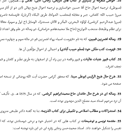
28. حواشى متفرقه بر بسیارى از کتاب هاى تاریخى، رجالى، ادبى، کلامى و...
همچون: امل ال
(سیوطى)، ترجمه احوال حاج آقا حسین خوانسارى و ترجمه احوال شیخ بهائى (این دو از آثار میرز
میرزا حبیب الله کاشانى، جبر و مقابله (محاسب الدوله)، طریق البکاء (گریان)، فارسنامه ن
(میرزا عبدالرحیم کرباسى)، لؤلؤة البحرین، المآثر و الآثار، مستدرک الوسایل (ج اول و سوم)، م
براى نظام وظیفه)، منتخب التواریخ (حاج ملا محمدهاشم خراسانى)، دو رساله در علم وفق اعداد 
29. رساله اشعریین قمیین،
که به نام «فهرست اسماء رواة اشعریین قم در مائه سوم و چهارم» م
30. فهرست کتب ملکى خود (معلم حبیب آبادى)
و اجمالى از احوال مؤلّفین آن ها.
31. کتاب قبور عتبات عالیات
و قبور واقعه در بین راه آن از اصفهان به طریق نطنز و کاشان و قم
نجف اشرف.
32. شرح حال شیخ الرئیس ابوعلى سینا
، که محقق گرامى حضرت آیت الله روضاتى از نسخه اصلى
صفحه مى شود.
33. رساله اى در شرح حال خاندان حاج محمدابراهیم کرباسى
، که در سال 1375 ه
آن نزد مرحوم استاد سید مصلح الدین مهدوى بوده است.
34. استدراکات و مطالب اصلاحى و تکمیلى براى کتاب الذریعه
، بنا به گفته دکتر علینقى منزوى.
35. مقدمه نویسى و توضیحات
بر کتاب هایى که در اختیار خود و برخى دوستانش بوده، که ا
نفیس را تشکیل خواهند داد. استاد محمدحسن رجایى زفره اى در این باره نوشته است: