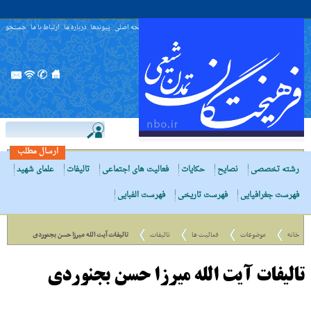
صفحه اصلی
پیوندها
درباره ما
ارتباط با ما
جستجو
ارسال مطلب
رشته تخصصی
نصایح
حکایات
فعالیت های اجتماعی
تالیفات
علمای شهید
فهرست جغرافیایی
فهرست تاریخی
فهرست الفبایی
خانه
موضوعات
فعالیت ها
تالیفات
تالیفات آیت الله میرزا حسن بجنوردی
تالیفات آیت الله میرزا حسن بجنوردی