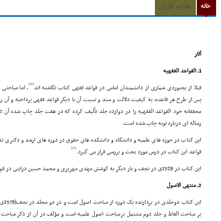
خانه
نظرات کاربران
آثار
1ـ القواعد الفقهیه
[36]
قبلا از بجنوردى شمارى از دانشمندان امامى در قواعد فقهى کتاب نگاشته اند
، اما مباحثى
پس از طرح هر قاعده، به کیفیت دلالت و سند و نسبت آن با دیگر قواعد فقهى پرداخته و آن را
رساله اى درباره توبه چاپ شده است.
این کتاب در حوزه هاى علمیه و دانشگاه و دانشکده هاى حقوق در دوره هاى ارشد و دکترى تد
[37]
قواعد این کتاب در درس مورد بحث و بررسى قرار مى گیرد.
این کتاب در 1389ق در نجف و بار دیگر به کوشش مهدى مهریزى و محمد حسین درایتى در قم در سال 1377ش به چاپ رسیده است.
2ـ منتهى الاصول
این ک
بر مباحث الفاظ و جلد دوم مشتمل برمباحث اصول علمیه است و مؤلف در آن از ذکر مباحث