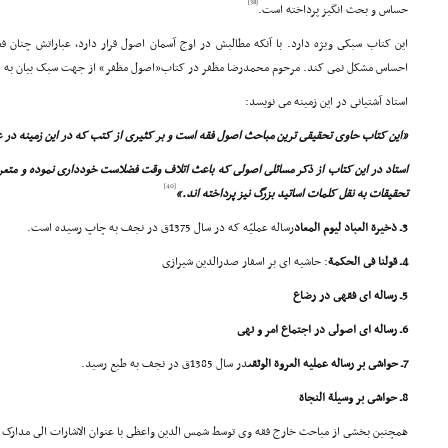
[38]
حساس و بحث انگیز پرداخته است.
این کتاب سبکى ویژه دارد. با آنکه مطالبش در اوج آسمان اصول قرار دارد، عباراتش چنان
احساس مشکل نمى کند. مرحوم محمدرضا مظفر در کتاب«اصول مظفر» از جهت سبک بیان به ای
استاد آشتیانى در این زمینه مى نویسد:
«این کتاب حاوى تحقیقى ترین مباحث اصول فقه است و بر کثیرى از کتب که در این زمینه در ع
استاد در این کتاب از ذکر مسائلى اصولى که باعث اتلاف وقت فضلاست خوددارى نموده و متعر
[40]
تحقیقات به نقل کلمات اساتید بزرگ نیز پرداخته اند.»
3ـ ذخیرة العباد لیوم المعاد
رساله عملیّه که در سال 1375ق در نجف به چاپ رسیده است.
4ـ قولنا فى الحکمة
: حاشیه اى بر اسفار صدرالدین شیرازى
5ـ رساله اى فقهى در رضاع
6ـ رساله اى اصولى در اجتماع امر و نهى
7ـ حواشى بر رساله عملیه العروة الوثقى
در سال 1385ق در نجف به طبع رسید.
8ـ حواشى بر وسیلة النجاة
همچنین بخشى از مباحث خارج فقه وى توسط شمس الدین واعظى با عنوان الاشارات الى مدارک الاحکام در نجف 