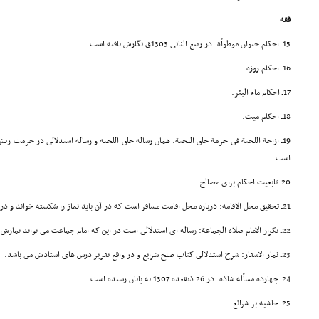
فقه
15ـ احکام حیوان موطوأة: در ربیع الثانى 1303ق نگارش یافته است.
16ـ احکام روزه.
17ـ احکام ماء البئر.
18ـ احکام میت.
است.
20ـ تابعیت احکام براى مصالح.
21ـ تحقیق محل الاقامة: درباره محل اقامت مسافر است که در آن باید نماز را شکسته خواند و در سال 1308 در کرمانشاه نوشته شده است.
22ـ تکرار الامام صلاة الجماعة: رساله اى استدلالى است در این که امام جماعت مى تواند نمازش را تکرار کند.
23ـ ثمار الاسفار: شرح استدلالى کتاب صلح شرایع و در واقع تقریر درس هاى استادش مى باشد.
24ـ چهارده مسأله شاذه: در 26 ذیقعده 1307 به پایان رسیده است.
25ـ حاشیه بر شرائع.