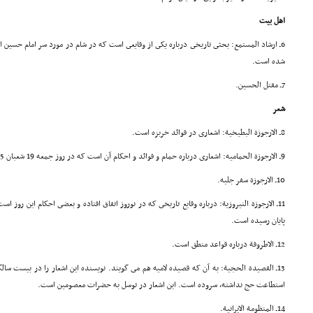
اهل بیت
شده است.
7ـ مقتل الحسین.
شعر
8ـ الارجوزة البطیخیة: اشعارى در فوائد خربزه است.
9ـ الارجوزة الحمامیه: اشعارى درباره حمام و فوائد و احکام آن است که در روز جمعه 19 شعبان 1285 در سامراء به پایان رسیده است.
10ـ الارجوزة سفر جلیه.
پایان رسیده است.
12ـ الاطروفة درباره قواعد منطق است.
13ـ القصیدة الحجیة: به آن که قصیده لامیه هم مى گویند. نویسنده این اشعار را در بیست سا
استطاعت حج نداشته، سروده است. این اشعار در توسل به حضرات معصومین است.
14ـ المنظومة الایرانیة.