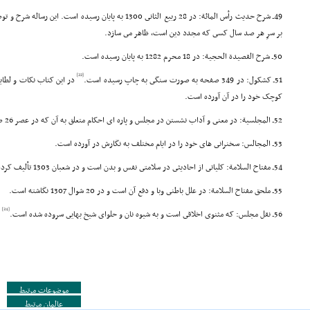
49ـ شرح حدیث رأس المائة: در 28 ربیع الثانى 1300 به پایان رسی
بر سرِ هر صد سال کسى که مجدد دین است، ظاهر مى سازد.
50ـ شرح القصیدة الحجیة: در 18 محرم 1282 به پایان رسیده است.
[22]
51ـ کشکول: در 349 صفحه به صورت سنگى به چاپ رسیده است.
در این کتاب نکات و لطای
کوچک خود را در آن آورده است.
52ـ المجلسیة: در معنى و آداب نشستن در مجلس و پاره اى احکام متعلق به آن که در عصر 26 صفر 1297 در کرمانشاه به پایان رسیده است.
53ـ المجالس: سخنرانى هاى خود را در ایام مختلف به نگارش در آورده است.
54ـ مفتاح السلامة: کلیاتى از احادیثى در سلامتى نفس و بدن است و در شعبان 1303 تألیف کرده است.
55ـ ملحق مفتاح السلامة: در علل باطنى وبا و دفع آن است و در 20 شوال 1307 نگاشته است.
[24]
56ـ نقل مجلس: که مثنوى اخلاقى است و به شیوه نان و حلواى شیخ بهایى سروده شده است.
و
موضوعات مرتبط
عالمان مرتبط