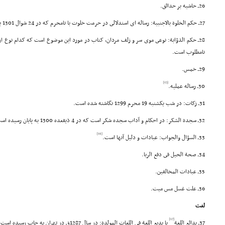
26ـ حاشیه بر حدائق.
27ـ حکم الخلوة بالاجنبیة: رساله اى استدلالى در حرمت خلوت با نامحرم که در 24 شوال 1301 به پایان رسیده است.
28ـ حکم الذؤابة: نوعى موى سر و زلف مردان، کتاب در مورد این موضوع است که کدام نوع از
نامطلوب است.
29ـ خمس.
[15]
30ـ رساله عملیه.
31ـ زکات: در شب یکشنبه 19 محرم 1299 نگاشته شده است.
32ـ سجدة الشکر: در احکام و آداب سجده شکر است که در 4 ذیقعده 1300 به پایان رسیده است.
[16]
33ـ السؤال والجواب: عبادات و دلیل آنها است.
34ـ صحة الحیل فى دفع الربا.
35ـ عبادات المخالفین.
36ـ علت غسل مس میت.
لغت
[17]
37ـ بدائع اللغة
یا بدیع اللغة فى اللغات المولدة: در سال 1287ق در تهران به چاپ رسیده است.