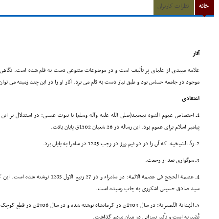
خانه
نظرات کاربران
آثار
علامه میبدى از علماى پر تألیف است و در موضوعات متنوعى دست به قلم شده است. نگاهى گذ
موجود در جامعه حساس بود و طبق نیاز دست به قلم مى برد. آثار او را در این چند زمینه مى توا
اعتقادى
1ـ اختصاص عموم النبوة بمحمد(صلى الله علیه وآله وسلم) یا نبوت عیسى: در استدلال بر ا
پیامبر اسلام براى عموم بود. این رساله در 26 شعبان 1302ق پایان یافت.
2ـ ردّ الشیخیه: که آن را در دو نیم روز در رجب 1285 در سامرا به پایان برد.
3ـ سوگوارى بعد از رجعت.
4ـ عصمة الحجج فى عصمة الائمة: در سامراء و 
سید صادق حسینى اشکورى به چاپ رسیده است.
5ـ الهدایة النُصیریة: در سال 1303ق در کرمانشاه نوشته شده و در سال 1306ق در قطع کوچک به چاپ رسیده است.
نُصَیریه است و تأثیر بسزایى در میان مردم گذاشت.