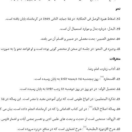
نحو
38ـ اسقاط همزة الوصل فى الحکایة: در 14 جماید الثانى 1305 در کرمانشاه پایان یافته است.
39ـ البدل: درباره بدل و موارد استعمال آن است.
40ـ تحقیق الضمیر: بحث مفصلى در ضمیر و اقسام آن مى باشد.
41ـ وجیزه فى النحو: در جلسه اى سخن از مختصر گویى بوده است و او قواعد نحو را به صورت مختصر در دو صفحه بیان کرده است.
متفرقات
42ـ آداب زیارت امام رضا.
[19]
43ـ الاستخارة
: روز پنجشنبه 24 ذیحجه 1287 به پایان رسیده است.
44ـ تحصیل الولد: در دو روز در روز دوشنبه 12 رجب 1297 به پایان رسیده است.
45ـ تذکرة المتعلمین: در انواع علومى است که براى آموختن مفید یا مضر است. این رساله در 14 صفر 1300 نگاشته شده است.
[20]
46ـ رسالة اصلاح البلاد
: در این کتاب اقداماتى را که در کرمانشاه انجام داده است، بیان مى ک
47ـ الزوائد: منتخبى است از حدیث و بحث هاى علمى ادبى و تفسیر بعضى آیات و اشعار فارسى و ادبى.
[21]
48ـ شرح الارجوزة البطیخیة
: شرح اشعارى است که در منافع خربزه سروده است.