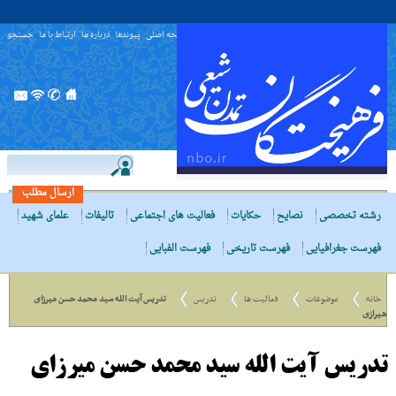
صفحه اصلی
پیوندها
درباره ما
ارتباط با ما
جستجو
ارسال مطلب
رشته تخصصی
نصایح
حکایات
فعالیت های اجتماعی
تالیفات
علمای شهید
فهرست جغرافیایی
فهرست تاریخی
فهرست الفبایی
خانه
موضوعات
فعالیت ها
تدریس
تدریس آیت الله سید محمد حسن میرزای
شیرازی
تدریس آیت الله سید محمد حسن میرزای