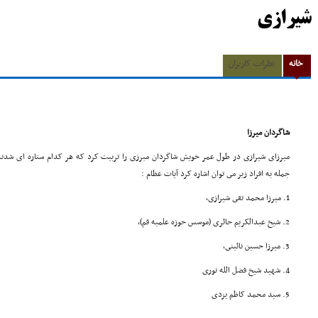
شیرازی
خانه
نظرات کاربران
شاگردان میرزا
میرزاى شیرازى در طول عمر خویش شاگردان مبرزى را تربیت کرد که هر کدام ستاره اى شدند و 
جمله به افراد زیر مى توان اشاره کرد آیات عظام :
1. میرزا محمد تقى شیرازى،
2. شیخ عبدالکریم حائرى (موسس حوزه علمیه قم)،
3. میرزا حسین نائینى،
4. شهید شیخ فضل الله نورى
5. سید محمد کاظم یزدى