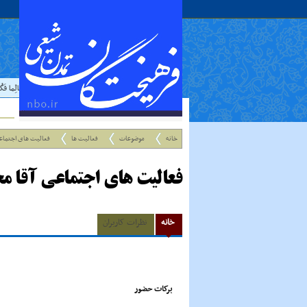
حدیث:
امام علي عليه السلام فرمودند : إذا رَأيتَ عالِما فَکُن 
خانه
موضوعات
فعالیت ها
فعالیت های اجتماع
فعالیت های اجتماعی آقا م
خانه
نظرات کاربران
برکات حضور