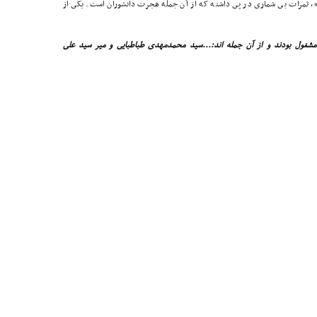
»، ثمرات بى شمارى در پى داشته که از آن جمله هجرت دانشوران است. یکى از
مشغول بودند و از آن جمله اند:...سید محمدمهدى طباطبایى و میر سید على