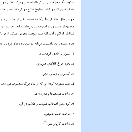
سکونت آقا محمدعلى در کرمانشاه، خیر و برکت هایى همرا
به گونه اى که در کتاب «تاریخ تشیّع در کرمانشاه» از خان
در هر حال، خاندان «آل آقا» نه فقط یکى از خاندان هاى 
مجتهدان بسیارى از این خاندان برخاسته اند. جالب این 
فدائیان اسلام و آیت الله سید مرتضى نجومى همگى از نو
نفوذ معنوى این دانشمند فرزانه در بین توده هاى مردم و دس
1. عمران و آبادى کرمانشاه.
2. وفور انواع کالاهاى ضرورى.
3. گسترش و زیبایى شهر.
4. رشد شهر به گونه اى که از بلاد بزرگ محسوب مى شد.
5. ساخت مسجدها و مدرسه ها.
6. گردآمدن اصحاب معرفت و طلاب در آن.
7. ساخت حمام عمومى.
[8]
)
(
8. ساخت کاروان سرا.