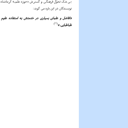
بى شک تحوّلِ فرهنگى و گسترش «حوزه علمیه کرمانشاه
نویسندگان در این باره مى گوید:
«افاضل و علماى بسیارى در خدمتش به استفاده علوم 
[9]
)
(
طباطبایى.»