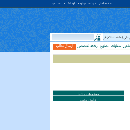
صفحه اصلی
پیوندها
درباره ما
ارتباط با ما
جستجو
ي (عليه السلام) فرمودند: النَّظرُ إلي العَالِم أحبُّ إلَي الله مِن اعتکافِ سَنَهٍ فِي البَيت الحَر
ماعی
حکایات
نصایح
رشته تخصصی
ارسال مطلب
موضوعات مرتبط
عالمان مرتبط