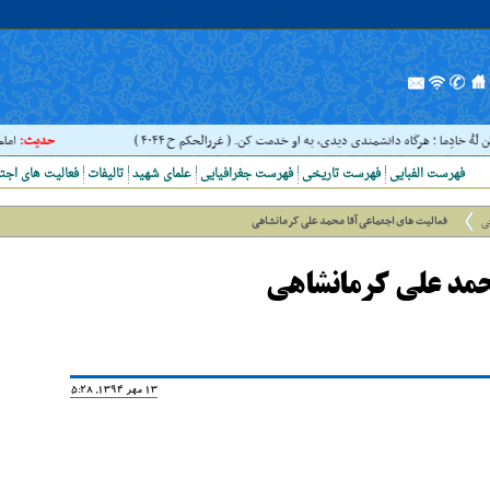
لَهُ خادِما ؛ هرگاه دانشمندى ديدى، به او خدمت کن. ( غررالحکم ح ۴۰۴۴ )
حدیث:
امام عل
فهرست الفبایی
فهرست تاریخی
فهرست جغرافیایی
علمای شهید
تالیفات
فعالیت های اجت
ی
فعالیت های اجتماعی آقا محمد علی کرمانشاهی
حمد علی کرمانشاهی
13 مهر 1394, 15:28