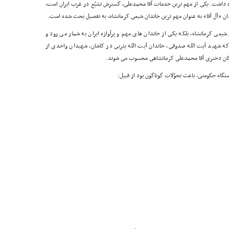
ه داشت. یکى از مهم ترین خدمات آقا محمدعلى، گسترش تشیّع در غرب ایران است،
دان «آل آقا» به عنوان مهم ترین خاندان شیعى کرمانشاه، به تفصیل بحث شده است.
شیعى کرمانشاه، بلکه یکى از خاندان هاى مهم و پرآوازه ایران به شمار مى رود و
که شهید آیت الله صدوقى، خاندان آیت الله یثربى در کاشان، شهیدان واحدى از
ادگان دخترى آقا محمدعلى کرمانشاهى محسوب مى شوند.
تگاه حکومتى، باعث تحوّلات گوناگون بود از قبیل: