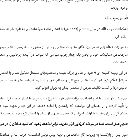
سید عباس موسوى، سید حسین موسوى، شیخ صبحى طفیلى و سید ابراهیم الامین از این جنبش کنا
وجود آوردند.
تأسیس حزب الله
تشکیلات حزب الله در سال 1989 م (1363 ش) با انتشار بیانیه سرگشاده ا
اعلام کرد.
به موازات فعالیتهاى نظامى رزمندگان مقاومت اسلامى و پیش از صدور بیانیه رسمى اعلام موجو
سازماندهى تشکیلات خود و یافتن یک چهار چوب سیاسى که بتواند در آینده روحانیون و شخص
ادامه یافت.
در این زمینه کمیته اى 9 نفره از علماى بزرگ شیعه و شخصیتهاى مستقل تشکیل شد و با
اسرائیل اعلام کرد. این کمیته هئیتى پنج نفره را به نام«شوراى لبنان» به ریاست شهید سید عباس
خمینى (ره) و کسب تکلیف شرعى از محضر ایشان به تهران اعزام کرد.
این هیئت در دیدار با امام اهداف و برنامه هاى خود را شرح داد و سپس با ایشان بیعت کرد. امام
را تأیید کردند و از اعضاى آن خواستند که راهشان را ادامه دهند. در این دیدار شهید سید
اسلام گرایان براى مقابله با ارتش اسرائیل که بخش عظیمى از لبنان را اشغال کرده بود، صحبت ک
«مهم عمل است. شما در مرحله کربلایى قرار دارید. توقع نداشته باشید که ثمره عملتان را در د
شورا پس از بازگشت به بیروت کار ساماندهى و تهیه پیش نویس اساسنامه حزب الله و هماهنگى