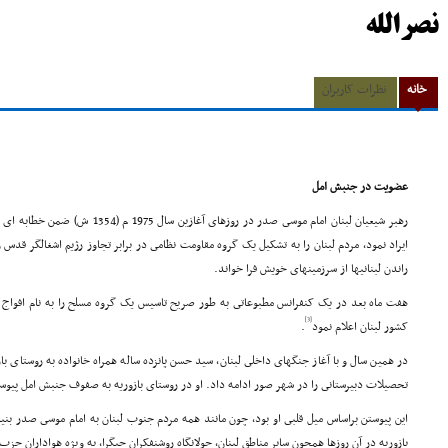
نصرالله
خانه
نظرات کاربران
عضویت در جنبش امل
رهبر شیعیان لبنان امام موسى صدر در روزه
ایراد نمود، مردم لبنان را به تشکیل یک گروه مقاومت نظامى در برابر تجاوز رژیم اشغالگر قدس 
راندن لبنانیها از سرزمینهاى خویش فرا خواند.
هفت ماه بعد در یک کنفرانس مطبوعاتى به طور صریح تاسیس یک گروه مسلح را به نام افواج 
[3]
کشور لبنان اعلام نمود
.
در همین سال و با آغاز جنگهاى داخلى لبنان، سید حسن پانزده ساله همراه خانواده به روستاى ب
تحصیلات دبیرستانى را در شهر صور ادامه داد. او در روستاى بازوریه به صفوف جنبش امل پیو
این پیوستن براساس میل قلبى او بود، چون مانند همه مردم جنوب لبنان به امام موسى صدر بنی
بازوریه در آن روزها همچون سایر مناطق لبنان، جولانگاه روشنفکران چپگرا، به ویژه هواداران حز