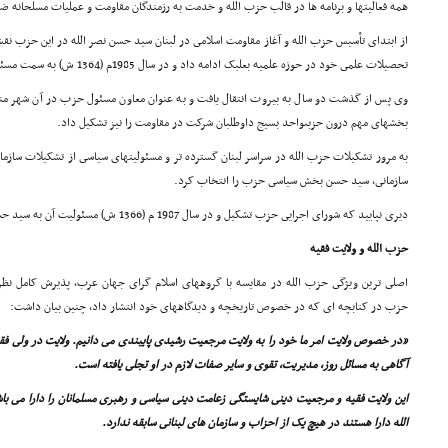
همه فعالیتها و برنامه ها در قالب حزب الله و خدمت به رزمندگان مقاومت و عملیات مسلحانه 
از ابتداى تأسیس حزب الله و آغاز مقاومت اسلامى در لبنان سید حسن نصر الله در این حزب نقش 
تحصیلات علمى خود در حوزه علمیه بعلبک ادامه داد و در سال 1985م (1364 ش) به سمت مسئول حزب الله در منطقه بقاع برگزیده شد.
وى پس از گذشت دو سال به بیروت انتقال یافت و به عنوان معاون مسئول حزب در آن شهر 
بخشهاى مهم درون حزبىواحد بسیج داوطلبان شرکت در مقاومت را نیز تشکیل داد.
به مرور تشکیلات حزب الله در سراسر لبنان گسترده تر و مسئولیتهاى سیاسى از تشکیلات ساز
سازمانى، سید حسن بخش سیاسى حزب را انتخاب کرد.
دیرى نپایید که شوراى اجرایى حزب تشکیل و در سال 1987 م (1366 ش) مسئولیت آن به سید حسن نصرالله واگذار شد.
حزب الله و ولایت فقیه
اصلى ترین ویژگى حزب الله در مقایسه با گروههاى اسلام گراى جهان عرب، پذیرش کامل نظر
حزب در کتابچه اى که در خصوص تاریخچه و دیدگاههاى خود انتشار داد، چنین بیان داشت:
«در خصوص ولایت امر ما خود را به ولایت مرجعیت رشیدى پایبندى مى دانیم. ولایت در ولى فق
آگاهى به مسائل روز، مدیریت، تقوى و سایر صفات لازم در او تجلى یافته است.
این ولایت فقیه و مرجعیت دینى شایستگى زعامت دینى سیاسى و رهبرى مسلمانان را دارا مى ب
الله دارا هستند در هیچ یک از احزاب و سازمان هاى لبنانى سابقه ندارد.