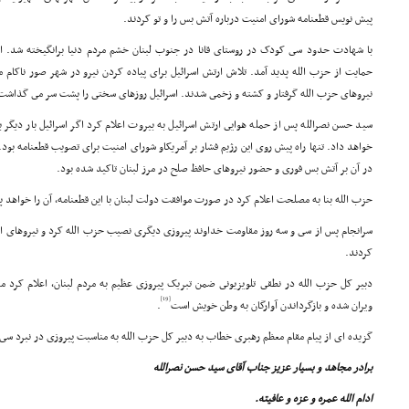
پیش نویس قطعنامه شوراى امنیت درباره آتش بس را و تو کردند.
با شهادت حدود سى کودک در روستاى قانا در جنوب لبنان خشم مردم دنیا برانگیخته شد. ا
حمایت از حزب الله پدید آمد. تلاش ارتش اسرائیل براى پیاده کردن نیرو در شهر صور ناکام م
نیروهاى حزب الله گرفتار و کشته و زخمى شدند. اسرائیل روزهاى سختى را پشت سر مى گذاشت
سید حسن نصرالله پس از حمله هوایى ارتش اسرائیل به بیروت اعلام کرد اگر اسرائیل بار دیگر ب
در آن بر آتش بس فورى و حضور نیروهاى حافظ صلح در مرز لبنان تاکید شده بود.
حزب الله بنا به مصلحت اعلام کرد در صورت موافقت دولت لبنان با این قطعنامه، آن را خواهد پ
سرانجام پس از سى و سه روز مقاومت خداوند پیروزى دیگرى نصیب حزب الله کرد و نیروهاى اس
کردند.
دبیر کل حزب الله در نطقى تلویزیونى ضمن تبریک پیروزى عظیم به مردم لبنان، اعلام کرد م
[19]
ویران شده و بازگرداندن آوارگان به وطن خویش است
.
گزیده اى از پیام مقام معظم رهبرى خطاب به دبیر کل حزب الله به مناسبت پیروزى در نبرد سى 
برادر مجاهد و بسیار عزیز جناب آقاى سید حسن نصرالله
ادام الله عمره و عزه و عافیته.