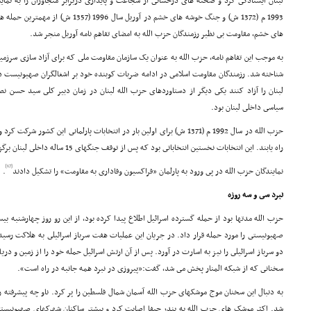
لبنان ایستادگى کرد و صحنه هاى درخشانى از شجاعت و پایدارى دربرابر متجاوزان را به ن
1993 م (1372 ش) و جنگ خوشه هاى خشم در آوری
هاى خشم، مقاومت بى نظیر رزمندگان حزب الله به امضاى تفاهم نامه آوریل منجر شد.
به موجب این تفاهم نامه، حزب الله به عنوان یک سازمان مقاومت ملى که براى آزاد سازى سرزم
لبنان را آزاد کنند یکى دیگر از دستاوردهاى حزب الله لبنان در زمان دبیر کلى سید حسن ن
سیاسى داخلى لبنان بود.
راه یابند. این انتخابات نخستین انتخاباتى بود که پس از توقف جنگهاى 15 ساله داخلى لبنان برگزار مى شد.
[17]
نمایندگان حزب الله در پى ورود به پارلمان «فراکسیون وفادارى به مقاومت» را تشکیل دادند
.
نبرد سى و سه روزه
صهیونیستى را مورد حمله قرار داد. در جریان این عملیات هفت سرباز اسرائیلى به هلاکت رس
دو سرباز اسرائیلى را نیز به اسارت در آورد. پس از آن ارتش اسرائیل حمله خود را از زمین و دریا
سخنانى که از شبکه المنار پخش مى شد، گفت:«پیروزى در نبرد همه جانبه در راه است».
به دنبال این سخنان موج موشکهاى حزب الله آسمان شمال فلسطین را پر کرد. ناو چه پیشرفته 
شد. اکثر موشک هاى حزب الله به بندر حیفا اصابت کرد و بیشتر ساکنان شهرکهاى صهیونیستى 