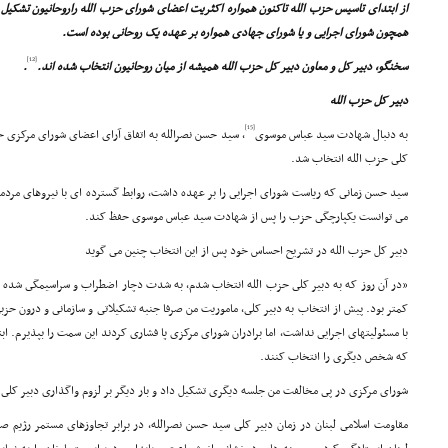
از ابتداى تاسیس حزب الله تاکنون همواره اکثریت اعضاى شوراى حزب الله راروحانیون تشکیل
همچون شوراى اجرایى و یا شوراى جهادى همواره بر عهده یک روحانى بوده است.
[12]
سخنگو، دبیر کل و معاون دبیر کل حزب الله همیشه از میان روحانیون انتخاب شده اند.
.
دبیر کل حزب الله
[15]
به دنبال شهادت سید عباس موسوى
کلى حزب الله انتخاب شد.
سید حسن زمانى که ریاست شوراى اجرایى را بر عهده داشت، روابط گسترده اى با نیروهاى مردمى 
مى توانست یکپارچگى حزب را پس از شهادت سید عباس موسوى حفظ کند.
دبیر کل حزب الله در تشریح احساس خود پس از این انتخاب چنین مى گوید
«در آن روز که به دبیر کلى حزب الله انتخاب شدم، به شدت دچار اضطراب و سراسیمگى شده ب
کمتر بود. پیش از انتخاب به دبیر کلى، ماموریت من صرفا جنبه تشکیلاتى و سازمانى و درون ح
با مسئولیتهاى اجرایى نداشت، اما برادران شوراى مرکزى پا فشارى کردند این سمت را بپذیرم. ابت
که شخص دیگرى را انتخاب کنند.
شوراى مرکزى در پى مخالفت من جلسه دیگرى تشکیل داد و بار دیگر بر لزوم واگذارى دبیر کلى به 
مقاومت اسلامى لبنان در زمان دبیر کلى سید حسن نصرالله، در برابر تجاوزهاى مستمر رژیم