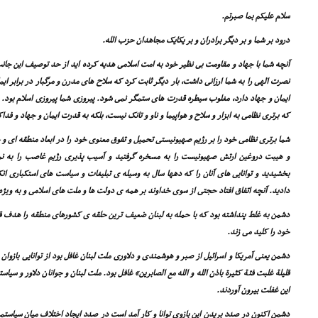
سلام علیکم بما صبرتم.
درود بر شما و بر دیگر برادران و بر یکایک مجاهدان حزب الله.
آنچه شما با جهاد و مقاومت بى نظیر خود به امت اسلامى هدیه کرده اید از حد توصیف این جانب 
نصرت الهى را به شما ارزانى داشت، بار دیگر ثابت کرد که سلاح هاى مدرن و مرگبار در برابر ای
ایمان و جهاد دارد، مغلوب سیطره قدرت هاى ستمگر نمى شود. پیروزى شما پیروزى اسلام بود. ش
که برترى نظامى به ابزار و سلاح و هواپیما و ناو و تانک نیست، بلکه به قدرت ایمان و جهاد و فدا
شما برترى نظامى خود را بر رژیم صهیونیستى تحمیل و تفوق معنوى خود را در ابعاد منطقه اى 
و هیبت دروغین ارتش صهیونیست را به مسخره گرفتید و آسیب پذیرى رژیم غاصب را به 
بخشیدید و توانایى هاى آنان را که دهها سال به وسیله ى تبلیغات و سیاست هاى استکبارى ا
دادید. آنچه اتفاق افتاد حجتى از سوى خداوند بر همه ى دولت ها و ملت هاى اسلامى و به ویژه
دشمن به غلط پنداشته بود که با حمله به لبنان ضعیف ترین حلقه ى کشورهاى منطقه را هدف قر
خود را کلید مى زند.
دشمن یعنى آمریکا و اسرائیل از صبر و هوشمندى و دلاورى ملت لبنان غافل بود از توانایى بازوان
قلیلة غلبت فئة کثیرة باذن الله و الله مع الصابرین» غافل بود. ملت لبنان و جوانان دلاور و س
این غفلت بیرون آوردند.
دشمن اکنون در صدد بریدن این بازوى توانا و کار آمد است در صدد ایجاد اختلاف میان سیاس