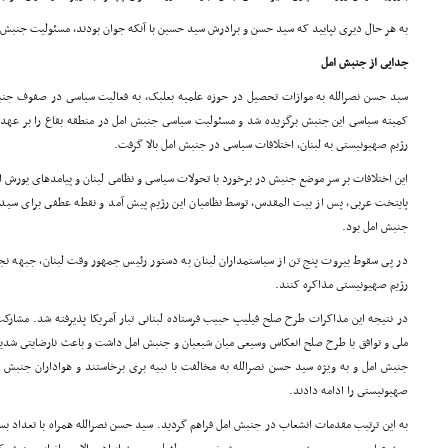
به هر حال دیرى نپایید که سید حسن و برادرش سید حسین با آنکه جوان بودند، مسئولیت جنبش ام
جدایى از جنبش امل
کمیته سیاسى این جنبش برگزیده شد و مسئولیت سیاسى جنبش امل در منطقه بقاع را بر عهده
رژیم صهیونیستى به لبنان، اختلافات سیاسى در جنبش امل بالا گرفت.
این اختلافات بر سر موضع جنبش در برخورد با تحولات سیاسى و نظامى لبنان و پیامدهاى یورش اس
پایتخت عربى، پس از بیت المقدس، توسط نظامیان این رژیم پیش آمد و نقطه عطفى براى سید 
جنبش امل بود.
در پى سقوط بیروت پنج تن از سیاستمداران لبنان به دستور رئیس جمهور وقت لبنان، جبهه نجات
رژیم صهیونیستى مذاکره کنند.
در نتیجه این مذاکرات طرح صلح فیلیپ حبیب فرستاده لبنانى تبار آمریکا پذیرفته شد. مشار
ملى و توافق با طرح صلح انعکاس وسیعى میان شیعیان و جنبش امل داشت و باعث نارضایتى شدید 
جنبش امل و به ویژه سید حسن نصرالله به مخالفت با نبیه برى برخاستند و هواداران جنب
صهیونیستى را ادامه دادند.
به این ترتیب مقدمات انشعاب در جنبش امل فراهم گردید. سید حسن نصرالله همراه با تعداد 