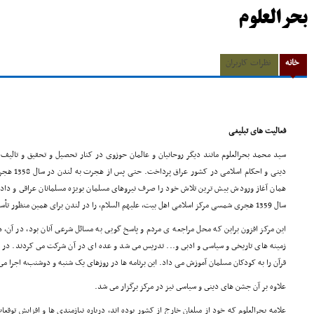
بحرالعلوم
خانه
نظرات کاربران
فعالیت های تبلیغی
سید محمد بحرالعلوم مانند دیگر روحانیان و عالمان حوزوی در کنار تحصیل و تحقیق و تالیف 
دینی و احکا
همان آغاز ورودش بیش ترین تلاش خود را صرف نیروهاى مسلمان بویژه مسلمانان عراقى و دادن
سال 1359 هجری شمسی مرکز اسلامی اهل بیت، علیهم السلام، را در لندن برای همین منظور تأسیس کرد.
این مرکز افزون براین که محل مراجعه ی مردم و پاسخ گویى به مسائل شرعى آنان بود، در آن
زمینه هاى تاریخى و سیاسى و ادبى و... تدریس مى شد و عده اى در آن شرکت مى کردند. در ا
قرآن را به کودکان مسلمان آموزش می داد. این برنامه ها در روزهاى یک شنبه و دوشنبه اجرا مى
علاوه بر آن جشن هاى دینى و سیاسى نیز در مرکز برگزار مى شد.
علامه بحرالعلوم که خود از مبلغان خارج از کشور بوده اند، درباره نیازمندی ها و افزایش توق