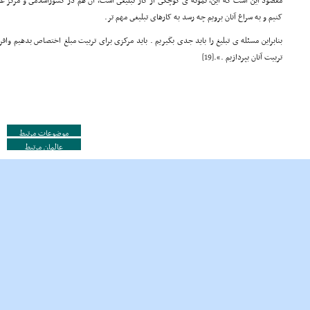
مقصود این است که این، نمونه ی کوچکى از کار تبلیغى است، آن هم در کشوراسلامى و مرکز ع
کنیم و به سراغ آنان برویم چه رسد به کارهاى تبلیغى مهم تر.
بنابراین مسئله ی تبلیغ را باید جدى بگیریم . باید مرکزى براى تربیت مبلغ اختصاص بدهیم وافر
تربیت آنان بپردازیم .».
[19]
موضوعات مرتبط
عالمان مرتبط