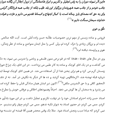
«این اثر نمونه دوران را به پاس تجلیل و تکریم و ابراز شادماندگى از نزول اجلال آن یگانه دوران
جانب خودم و از جانب همه شهروندان بزرگوار این بلد طیّب بلکه از جانب همه فرزانگان گرامى و
ولىّ به حق که مصداق بارز رساله است، با کمال ابتهاج و انبساط تقدیم مى دارم و عزّت و شوکت آ
[37]
)
(
خداوند سبحان مسألت دارم.»
خُلق و خوى
فروتنى و ساده زیستى از مهم ترین خصوصیات علاّمه حسن زاده آملى است. آیت الله صالحى
دیده ام و بزرگان زیادى را درک کرده ام، ولى کسى را مثل ایشان متواضع و ساده از نظر زندگى، 
[38]
)
(
هوى و وارسته، نیافته ام»
.
وى در سال هاى 1345 - 1346 که در قم برخى متون فلسفى و ریاضى را تدریس مى ن
مى گذاشت و در یک اتاق کوچک و ساده به کار علمى مى پرداخت. در این اتاق، یک چراغ خور
زمستان گرم مى کرد و هم براى پختن غذا از آن استفاده مى شد. در همین اتاق کوچک توسط ای
درباره قبله نوشته شد، اکرمانالاوس تهیه گردید و ده ها اثر دیگر به نگارش در آمد. نه از دفت
[39]
)
(
التحقیق کافى و یا حق التدریس مکفى!
اکنون نیز ایشان همان سادگى قبلى را حفظ کرده است 
مى پذیرد و به سخنان آن ها گوش مى دهد. احیاناً رهنمودهاى اخلاقى و عرفانى خویش را مطرح م
استاد حسن زاده احترام استادان خود را در نهایت تکریم و تجلیل داشت و در این مورد یادآور ش
کردم. سعى مى کردم در حضور استاد به دیوار تکیه ندهم. سعى مى کردم چهار زانو بنشینم. حرف
نمى کردم که مبادا سبب رنجش استاد شود. مثلا یک وقتى محضر همین آقا قمشه اى نشسته بودم