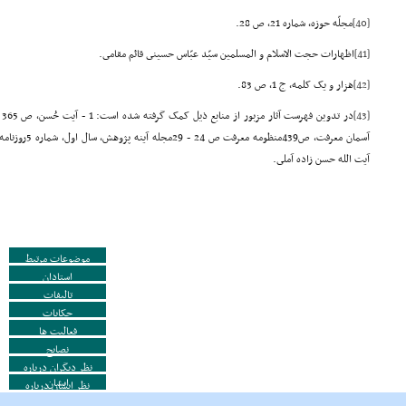
[40]
مجلّه حوزه، شماره 21، ص 28.
[41]
اظهارات حجت الاسلام و المسلمین سیّد عبّاس حسینى قائم مقامى.
[42]
هزار و یک کلمه، ج 1، ص 83.
[43]
آیت الله حسن زاده آملى.
موضوعات مرتبط
استادان
تالیفات
حکایات
فعالیت ها
نصایح
نظر دیگران درباره
ایشان
نظر ایشان درباره
دیگران