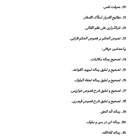
70. معرفت نفس.
71. مفاتیح الاسرار لسلاّک الاسفار.
72. نثرالدّرارى على نظم اللئالى.
73. نصوص الحکم بر فصوص الحکم فارابى.
و) مضامین عرفانى:
74. تصحیح رساله مکاتبات.
75. تصحیح و تعلیق رساله تمهید القواعد.
76. تصحیح و تعلیق رساله تحفة الملوک.
77. تصحیح و تعلیق شرح فصوص خوارزمى.
78. تصحیح و تعلیق شرح فصوص قیصرى.
79. رساله انّه الحق.
80. رساله اى در سیر و سلوک.
81. رساله لقاءالله.