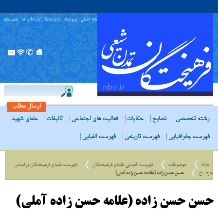
صفحه اصلی
پیوندها
درباره ما
ارتباط با ما
جستجو
ارسال مطلب
رشته تخصصی
نصایح
حکایات
فعالیت های اجتماعی
تالیفات
علمای شهید
فهرست جغرافیایی
فهرست تاریخی
فهرست الفبایی
خانه
موضوعات
فهرست الفبایی علما و فرهیختگان
فهرست علما و فرهیختگان بر اساس
حرف ح
حسن حسن زاده (علامه حسن زاده آملی)
حسن حسن زاده (علامه حسن زاده آملی)