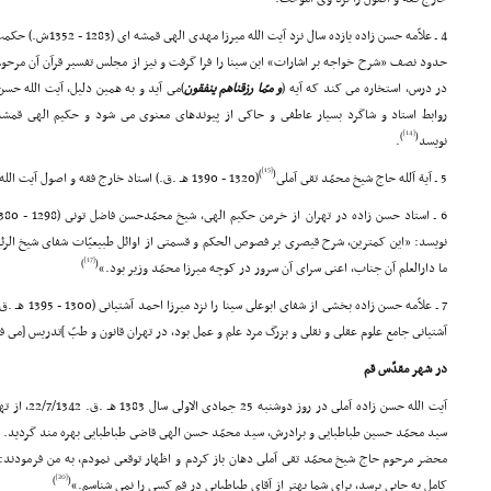
4 ـ علاّمه حسن زاده یاز
حدود نصف «شرح خواجه بر اشارات» ابن سینا را فرا گرفت و نیز از مجلس تفسیر قرآن آن مرحو
در درس، استخاره مى کند که آیه (
و ممّا رزقناهم ینفقون
)مى آید و به همین دلیل، آیت الله حسن
روابط استاد و شاگرد بسیار عاطفى و حاکى از پیوندهاى معنوى مى شود و حکیم الهى قمشه
[14]
)
(
نویسد
.
[15]
)
(
5 ـ آیة آلله حاج شیخ محمّد تقى آملى
(1320 - 1390 هـ .ق.) استاد خارج فقه و اصول آیت الله حسن زاده در تهران بود
نویسد: «این کمترین، شرح قیصرى بر فصوص الحکم و قسمتى از اوائل طبیعیّات شفاى شیخ الر
[17]
)
(
ما دارالعلم آن جناب، اعنى سراى آن سرور در کوچه میرزا محمّد وزیر بود.»
7 ـ علاّمه حسن 
آشتیانى جامع علوم عقلى و نقلى و بزرگ مرد علم و عمل بود، در تهران قانون و طبّ ]تدریس [مى 
در شهر مقدّس قم
آیت الله حسن زاده آملى در روز دوشنبه 25 جمادى الاولى سال 1383 هـ .ق. 22/7/1342، از تهران به قم رفت
سید محمّد حسین طباطبایى و برادرش، سید محمّد حسن الهى قاضى طباطبایى بهره مند گردید. ای
محضر مرحوم حاج شیخ محمّد تقى آملى دهان باز کردم و اظهار توقعى نمودم، به من فرمودند: آ
[20]
)
(
کامل به جایى برسد، براى شما بهتر از آقاى طباطبایى در قم کسى را نمى شناسم.»