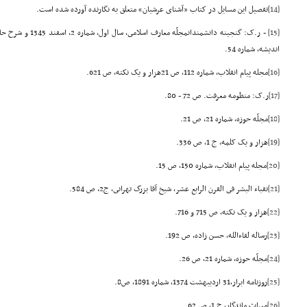
[14]
تفصیل این مسایل در کتاب «آشناى عرشیان» متعلق به نگارنده آورده شده است.
[15]
- ر.ک: گنجینه دانشمندا
اندیشه، شماره 54.
[16]
مجله پیام انقلاب، شماره 112، ص 21هزار و یک نکته، ص 621.
[17]
ر.ک: منظومه معرفت. ص 72 - 80.
[18]
مجلّه حوزه، شماره 21، ص 21.
[19]
هزار و یک کلمه، ج 1، ص 336.
[20]
مجله پیام انقلاب، شماره 150، ص 15.
[21]
نقباء البشر فى القرن الرابع عشر، شیخ آقا بزرگ تهرانى، ج2، ص 584.
[22]
هزار و یک نکته، ص 715 و 716.
[23]
رساله لقاءالله، حسن زاده، ص 192.
[24]
مجلّه حوزه، شماره 21، ص 26.
[25]
روزنامه ابرار،31 اردیبهشت 1374، شماره 1891، ص8.
[26]
میراث ماندگار، ج 1، ص 62.