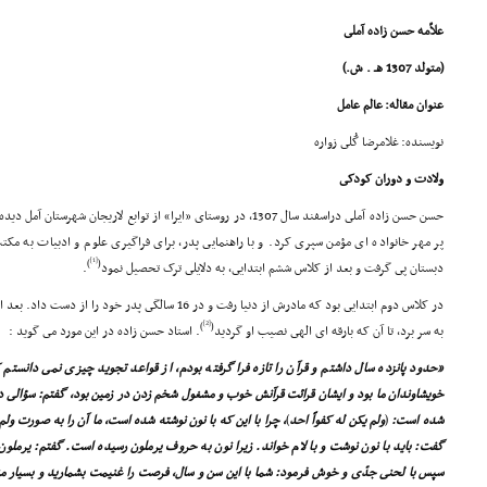
علاّمه حسن زاده آملى
(متولد 1307 هـ . ش.)
عنوان مقاله: عالم عامل
نویسنده: غلامرضا گُلى زواره
ولادت و دوران کودکى
حسن حسن زاده آملى دراسفند سال 1307، در روستاى «ایرا» از توابع لاریجا
پر مهر خانواده اى مؤمن سپرى کرد. و با راهنمایى پدر، براى فراگیرى علوم و ادبیات به مک
[1]
)
(
دبستان پى گرفت و بعد از کلاس ششم ابتدایى، به دلایلى ترک تحصیل نمود
.
در کلاس دوم ابتدایى بود که مادرش از دنیا رفت و در 16 سالگى
[2]
)
(
به سر برد، تا آن که بارقه اى الهى نصیب او گردید
. استاد حسن زاده در این مورد مى گوید :
«حدود پانزده سال داشتم و قرآن را تازه فرا گرفته بودم، از قواعد تجوید چیزى نمى دانستم
خویشاوندان ما بود و ایشان قرائت قرآنش خوب و مشغول شخم زدن در زمین بود، گفتم: سؤالى دا
شده است:
(
ولم یکن له کفواً احد
)
، چرا با این که با نون نوشته شده است، ما آن را به صورت ولم 
گفت: باید با نون نوشت و با لام خواند. زیرا نون به حروف یرملون رسیده است. گفتم: یرملون
سپس با لحنى جدّى و خوش فرمود: شما با این سن و سال، فرصت را غنیمت بشمارید و بسیار 