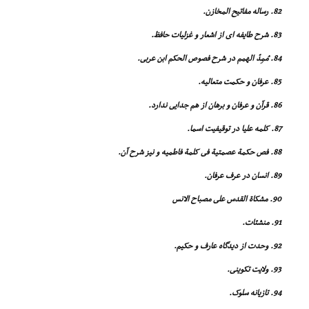
82. رساله مفاتیح المخازن.
83. شرح طایفه اى از اشعار و غزلیات حافظ.
84. مُمِدّ الهمم در شرح فصوص الحکم ابن عربى.
85. عرفان و حکمت متعالیه.
86. قرآن و عرفان و برهان از هم جدایى ندارد.
87. کلمه علیا در توقیفیت اسما.
88. فص حکمة عصمتیة فى کلمة فاطمیه و نیز شرح آن.
89. انسان در عرف عرفان.
90. مشکاة القدس على مصباح الانس
91. منشئات.
92. وحدت از دیدگاه عارف و حکیم.
93. ولایت تکوینى.
94. تازیانه سلوک.