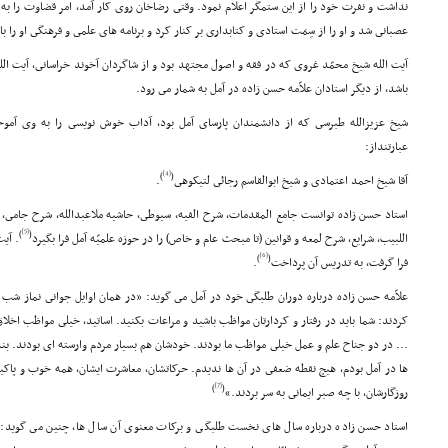
نداشت و نفرت خود را از این ستمگر اعلام نمود. وقتى رضاخان روى کار آمد، امر قضاوت را به 
عصبانى شد و او را از سِمَت استادى و کتابدارى بر کنار کرد و برنامه هاى علمى و فرهنگى او را
آیت الله شیخ محمّد غروى که در فقه و اصول مجتهد بود و از شاگردان آخوند خراسانى، آیت الله
باشد، از دیگر استادان علاّمه حسن زاده در آمل به شمار مى رود.
شیخ عزیزالله طبرسى که از دانشمندان پارساى آمل بود، آداب خوش نویسى را به وى آموخت
عبارتنداز:
[4]
)
(
آقا شیخ احمد اعتمادى و شیخ ابوالقاسم رجائى لتیکوهى
.
استاد حسن زاده توانست جامع المقدمات، شرح الفیه، سیوطى، حاشیه ملاعبدالله، شرح جامى، 
[5]
)
(
اللبیب، شرایع، شرح لمعه و قوانین (تا مبحث عام و خاص) را در حوزه علمیّه آمل فرا بگیرد
. آیت
[6]
)
(
فرا گرفت، به تدریس آن پرداخت
.
علاّمه حسن زاده درباره دوران طلبگى خود در آمل مى گوید: «در همان اوایل جوانى نماز شب م
کردند: شما باید در رفتار و کردارتان مواظب باشید و مراعات بکنید. اساتید، خیلى مواظب اخلا
... در دو جناح علم و عمل خیلى مواظب ما بودند. خودشان هم بسیار مردم وارسته اى بودند. بن
ها در آمل بودم، هیچ نقطه ضعفى در آن ها ندیدم. حرکاتشان، معاشرت ایشان، همه خوب و پاکیز
[7]
)
(
روزگارشان، با چه صبر ایمانى به سر بردند.»
استاد حسن زاده درباره سال هاى نخست طلبگى و برکات معنوى آن سال ها، چنین مى گوید: 