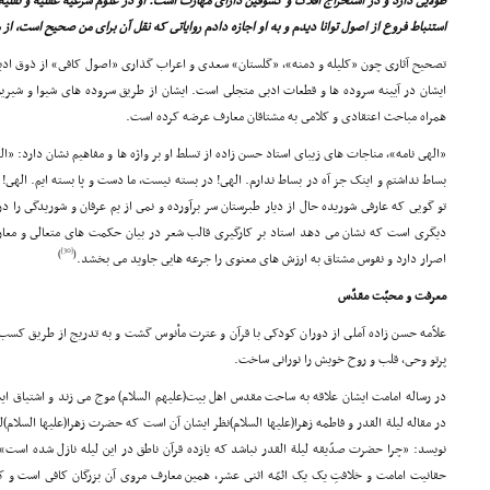
طولایى دارد و در استخراج افلاک و کسوفین داراى مهارت است. او در علوم شرعیه عقلیه و نقلیه 
استنباط فروع از اصول توانا دیدم و به او اجازه دادم روایاتى که نقل آن براى من صحیح است، از 
تصحیح آثارى چون «کلیله و دمنه»، «گلستان» سعدى و اعراب گذارى «اصول کافى» از ذوق ادبى
ایشان در آیینه سروده ها و قطعات ادبى متجلى است. ایشان از طریق سروده هاى شیوا و شیرین 
همراه مباحث اعتقادى و کلامى به مشتاقان معارف عرضه کرده است.
«الهى نامه»، مناجات هاى زیباى استاد حسن زاده از تسلط او بر واژه ها و مفاهیم نشان دارد: «ال
بساط نداشتم و اینک جز آه در بساط ندارم. الهى! در بسته نیست، ما دست و پا بسته ایم. الهى! د
تو گویى که عارفى شوریده حال از دیار طبرستان سر برآورده و نمى از یم عرفان و شوریدگى را 
دیگرى است که نشان مى دهد استاد بر کارگیرى قالب شعر در بیان حکمت هاى متعالى و معار
[30]
)
(
اصرار دارد و نفوس مشتاق به ارزش هاى معنوى را جرعه هایى جاوید مى بخشد.
معرفت و محبّت مقدّس
علاّمه حسن زاده آملى از دوران کودکى با قرآن و عترت مأنوس گشت و به تدریج از طریق کسب م
پرتو وحى، قلب و روح خویش را نورانى ساخت.
در رساله امامت ایشان علاقه به ساحت مقدس اهل بیت(علیهم السلام) موج مى زند و اشتیاق ا
در مقاله لیلة القدر و فاطمه زهرا(علیها السلام)نظر ایشان آن است که حضرت زهرا(علیها السلام)ل
نویسد: «چرا حضرت صدّیقه لیلة القدر نباشد که یازده قرآن ناطق در این لیله نازل شده است»
حقانیت امامت و خلافتِ یک یک ائمّه اثنى عشر، همین معارف مروى آن بزرگان کافى است و ک