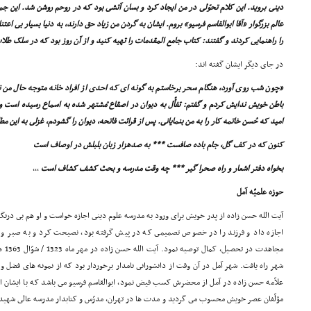
دینى بروید. این کلام تحوّلى در من ایجاد کرد و بسان آتشى بود که در روحم روشن شد. این جمل
عالم بزرگوار «آقا ابوالقاسم فرسیو» بروم. ایشان به گردن من زیاد حق دارند، به دنیا بسیار بى اعت
را راهنمایى کردند و گفتند: کتاب جامع المقدمات را تهیه کنید و از آن روز بود که در سلک طلا
در جاى دیگر ایشان گفته اند:
«چون شب روى آورد، هنگام سحر برخاستم به گونه اى که احدى از افراد خانه متوجه حال من نبو
باطن خویش ندایش کردم و گفتم: تفأّل به دیوان در اصقاع مُشتهر شده به اسماع رسیده است و م
امید که حُسن خاتمه کار را به من بنمایانى. پس از قرائت فاتحه، دیوان را گشودم، غزلى به این مط
کنون که در کف گل، جام باده صافست *** به صدهزار زبان بلبلش در اوصاف است
بخواه دفتر اشعار و راه صحرا گیر *** چه وقت مدرسه و بحث کشف کشاف است
,,,
حوزه علمیّه آمل
آیت الله حسن زاده از پدر خویش براى ورود به مدرسه علوم دینى اجازه خواست و او هم بى درنگ،
اجازه داد و فرزند را در خصوص تصمیمى که در پیش گرفته بود، نصیحت کرد و به صبر و ا
مجاهد
شهر راه یافت. شهر آمل در آن وقت از دانشورانى نامدار برخوردار بود که از نمونه هاى فضل و
علاّمه حسن زاده در آمل از محضرش کسب فیض نمود، ابوالقاسم فرسیو مى باشد که با ایشان از 
مؤلّفان عصر خویش محسوب مى گردید و مدت ها در تهران، مدرّس و کتابدار مدرسه عالى شهید 