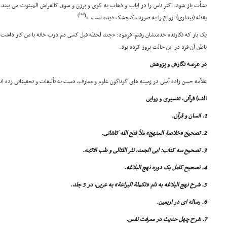
نشأت باز شود، اکثر ناس را در ایاب و ذهاب به کوى و برزن و سوق کالفراش المبثوث مى بیند. 
[42]
)
(
یقظه (بیدارى) ارواح را به صورت گنجشک دیده است.»
یک بار که نگارنده خدمتشان رفتم، فرمود: «چند لحظه قبل کسى دم درب خانه با من کار داشت 
باطن آن فرد در این حالت بروز کرده بود.
در عرصه نگارش و پژوهش
علاّمه حسن زاده آملى در زمینه هاى گوناگون علوم و معارف، دست به تألیفات و تحقیقاتى زده اند
الف) قرآنى، تفسیرى و روایى
1. انسان و قرآن.
2. تصحیح «خلاصة المنهج» ملاّ فتح الله کاشانى.
3. تصحیح سه کتاب: ابى الجعد، نثر اللئالى و طب الائمّه.
4. تصحیح کامل یک دوره نهج البلاغه.
5. شرح نهج البلاغه به نام «تکملة البراعة» به عربى، در 5 جلد.
6. رساله اى در اربعین.
7. شرح چهل حدیث در معرفت نفس.