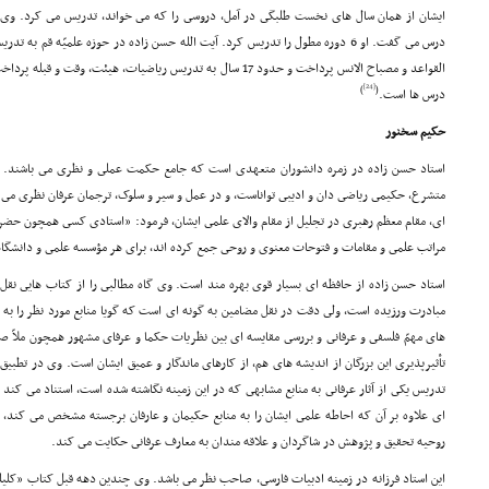
ایشان از همان سال هاى نخست طلبگى در آمل، دروسى را که مى خواند، تدریس مى کرد. وى 
درس مى گفت. او 6 دوره مطول را تدریس کرد. آیت الله حسن زاده در حوزه علمیّه ق
القواعد و مصباح الانس پرداخت و حدود 17 سال به تدریس ریاضیات، هیئت
[24]
)
(
درس ها است.
حکیم سخنور
استاد حسن زاده در زمره دانشوران متعهدى است که جامع حکمت عملى و نظرى مى باشند. 
متشرع، حکیمى ریاضى دان و ادیبى تواناست، و در عمل و سیر و سلوک، ترجمان عرفان نظرى مى
اى، مقام معظم رهبرى در تجلیل از مقام والاى علمى ایشان، فرمود: «استادى کسى همچون حضرت
مراتب علمى و مقامات و فتوحات معنوى و روحى جمع کرده اند، براى هر مؤسسه علمى و دانشگا
استاد حسن زاده از حافظه اى بسیار قوى بهره مند است. وى گاه مطالبى را از کتاب هایى نق
مبادرت ورزیده است، ولى دقت در نقل مضامین به گونه اى است که گویا منابع مورد نظر را به 
هاى مهمّ فلسفى و عرفانى و بررسى مقایسه اى بین نظریات حکما و عرفاى مشهور همچون ملاّ صد
تأثیرپذیرى این بزرگان از اندیشه هاى هم، از کارهاى ماندگار و عمیق ایشان است. وى در تطبیق
تدریس یکى از آثار عرفانى به منابع مشابهى که در این زمینه نگاشته شده است، استناد مى کند 
اى علاوه بر آن که احاطه علمى ایشان را به منابع حکیمان و عارفان برجسته مشخص مى کند، ا
روحیه تحقیق و پژوهش در شاگردان و علاقه مندان به معارف عرفانى حکایت مى کند.
این استاد فرزانه در زمینه ادبیات فارسى، صاحب نظر مى باشد. وى چندین دهه قبل کتاب «کلیله