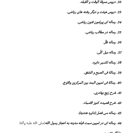
32. دروس معرفة الوقت و القبله.
33. دروس هیئت و دیگر رشته هاى ریاضى.
34. رساله اى پیرامون فنون ریاضى.
35. رساله در مطالب ریاضى.
36. رساله ظلّ
37. رساله میل کلّى.
38. رساله تکسیر دایره.
39. رسالة فى الصبح و الشفق.
40. رسالة فى تعیین البعد بین المرکزین والاوج.
41. شرح زیج بهادرى.
42. شرح قصیده کنوز الاسماء.
43. رساله سى فصل (دایره هندیه).
44. رساله اى در تعیین سمت قبله مدینه به اعجاز رسول الله
(صلى الله علیه وآله)