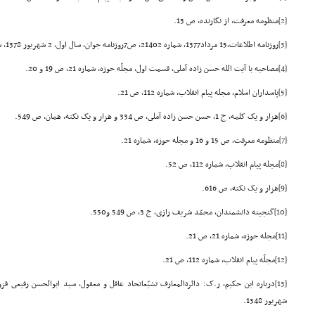
[2]
منظومه معرفت، از نگارنده، ص 13.
[3]
روزنامه اطلاعات،15 مرداد1377، شماره 21402، ص7روزنامه جوان، سال اول، 2 شهریور 1378، شماره141.
[4]
مصاحبه با آیت الله حسن زاده آملى، قسمت اول، مجلّه حوزه، شماره 21، ص 19 و 20.
[5]
پاسداران اسلام، مجله پیام انقلاب، شماره 112، ص 21.
[6]
هزار و یک کلمه، ج 1، حسن حسن زاده آملى، ص 334 و هزار و یک نکته، همان، ص 549.
[7]
منظومه معرفت، ص 15 و 16 و مجله حوزه، شماره 21.
[8]
مجله پیام انقلاب، شماره 112، ص 52.
[9]
هزار و یک نکته، ص 616.
[10]
گنجینه دانشمندان، محمّد شریف رازى، ج 3، ص 549 و550.
[11]
مجله حوزه، شماره 21، ص 21.
[12]
مجلّه پیام انقلاب، شماره 112، ص 21.
[13]
شهریور 1348.