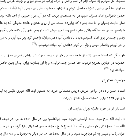
مسجد آمل سرگرم به صرف ایّام در اسم و فعل و حرف بودم، در سحرخیزى و تهجد عزمى راسخ و
به ارض مقدّس رضوى تشرّف حاصل کردم وبه زیارت حضرت على بن موسى الرضا(علیه السلام)نائل
حضور باهرالنور امام مشرّف شوم، مرا به مسجدى بردند که در آن، مزار حبیبى از احباءالله بود
نماز حاجت بخوان و حاجت بخواه که برآورده است. من از روى عشق و علاقه مفرطى که به علم 
خواستم. سپس به پیشگاه والاى امام هشتم رسیدم و عرض ادب نمودم. بدون آن که سخنى بگویم، اما
رفتم و چشم بر روى امام گشودم،دیدم بادهانش آب دهانِ مبارک راجمع کرد وبر لب آورد و به من
[8]
)
(
را در آوردم وباتمام حرص و وَلَع، از کوثر دهانش آب حیات نوشیدم.»
بار دیگر که استاد حسن زاده از ضغف بینایى خویش ناراحت بود، در رؤیایى شیرین به زیارت ا
حضرت در عبارتى تصریح فرمود: «ما ضامن چشم توایم.» و با این بشارت براى ایشان یقین حاصل 
[9]
)
(
خواهند بود.
مهاجرت به تهران
شهریور 1329 براى ادامه تحصیل، به تهران رفت.
استادان او در حوزه علمیّه تهران عبارتند از:
1 ـ آیت الله حاج سید احمد لواسانى، ف
عراق رفت و سپس به قم مهاجرت نمود و در سال 1357 هـ .ق. بار دی