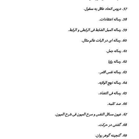
57. دروس اتحاد عاقل به معقول.
58. رساله اعتقادات.
59. رساله العمل الضابط فى الرابطى و الرابط.
60. رساله اى در اثبات عالم مثال.
61. رساله جعل.
62. رساله رؤیا
63. رساله نفس الامر.
64. رساله نهج الولایه.
65. رساله فى التضاد.
66. صد کلمه.
67. عیون مسائل النفس و سرح العیون فى شرح العیون.
68. گشتى در حرکت.
69. گنجینه گوهر روان.