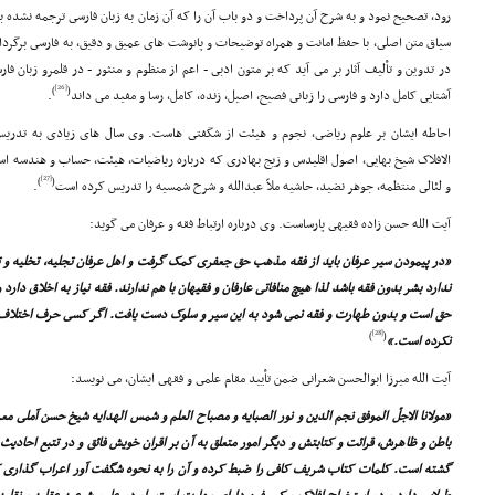
رود، تصحیح نمود و به شرح آن پرداخت و دو باب آن را که آن زمان به زبان فارسى ترجمه نشده بود
سیاق متن اصلى، با حفظ امانت و همراه توضیحات و پانوشت هاى عمیق و دقیق، به فارسى برگردانی
در تدوین و تألیف آثار بر مى آید که بر متون ادبى - اعم از منظوم و منثور - در قلمرو زبان فا
[26]
)
(
آشنایى کامل دارد و فارسى را زبانى فصیح، اصیل، زنده، کامل، رسا و مفید مى داند
.
احاطه ایشان بر علوم ریاضى، نجوم و هیئت از شگفتى هاست. وى سال هاى زیادى به تدر
الافلاک شیخ بهایى، اصول اقلیدس و زیج بهادرى که درباره ریاضیات، هیئت، حساب و هندسه ا
[27]
)
(
و لئالى منتظمه، جوهر نضید، حاشیه ملاّ عبدالله و شرح شمسیه را تدریس کرده است
.
آیت الله حسن زاده فقیهى پارساست. وى درباره ارتباط فقه و عرفان مى گوید:
«در پیمودن سیر عرفان باید از فقه مذهب حق جعفرى کمک گرفت و اهل عرفان تجلیه، تخلیه و تح
ندارد بشر بدون فقه باشد لذا هیچ منافاتى عارفان و فقیهان با هم ندارند. فقه نیاز به اخلاق دارد
حق است و بدون طهارت و فقه نمى شود به این سیر و سلوک دست یافت. اگر کسى حرف اختلاف بین
[28]
)
(
نکرده است.»
آیت الله میرزا ابوالحسن شعرانى ضمن تأیید مقام علمى و فقهى ایشان، مى نویسد:
«مولانا الاجلّ الموفق نجم الدین و نور الصبایه و مصباح العلم و شمس الهدایه شیخ حسن آملى م
باطن و ظاهرش، قرائت و کتابتش و دیگر امور متعلق به آن بر اقران خویش فائق و در تتبع احادیث 
گشته است. کلمات کتاب شریف کافى را ضبط کرده و آن را به نحوه شگفت آور اعراب گذارى ک