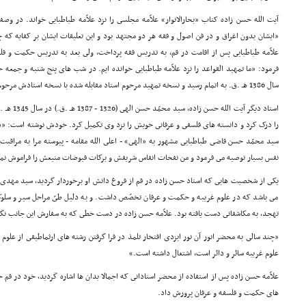
آیت الله حسن زاده کتاب «بحارالانوار» علاّمه مجلسى را نزد علاّمه طباطبایى خواند. در 
«ایشان بدون اغراق و در فن اصول و فقه هر دو مجتهد بود و این تعلیقات ایشان بر کفایه 
علاّمه طباطبایى پس از اقامت در قم، به تدریس فقه پرداخت، ولى بعد به تدریس حکمت و فلس
فرمود: «ما تمهید القواعد را نزد علاّمه طباطبایى خوانده ایم. در شب هاى پنج شنبه و جمع
سال 1386 هـ .ق. به اتمام رسید و نسخه تمهید مرحوم استاد مقابله شده با نسخه استادش مرحوم بادکوبه اى بود.»
استاد دیگر 
را درک کرد و دانسته هاى فلسفى و عرفانى خویش را نزد وى تکمیل کرد. خودش نوشته است: «در ه
سید محمّد حسن قاضى طباطبایى مشهور به «الهى» - اعلى الله مقامه - پیوسته مرا به مراقبت 
نفس بسیار توصیه مى فرمود و من نفحات انفاس شریفش و برکات فیوضات منیعش را فراموش نم
یکى از شخصیت هایى که استاد حسن زاده در قم از فروغ دانش او برخوردار گردید، سید مهدى ق
مى باشد که در علوم غریبه و حکمت و عرفان تخصّص داشت. و به دلیل طىّ مراحل سیر و سلو
تهجد، به مکاشفاتى دست یافته بود. علاّمه حسن زاده در دست خطى که به سفارش این جانب نگا
«چند سالى به محضر انور آن نور ایزدى افتخار تلمذ در فرا گرفتن رشته هاى ارثماطیقى از علوم ا
علوم غریبه سائر و دائر است، اشتغال داشته است.»
علاّمه حسن زاده پس از استفاده از محضر استادانى که اجمالا بدان ها اشاره گردید، خود در ق
هاى حکمت و فلسفه و عرفان پرورش داد.