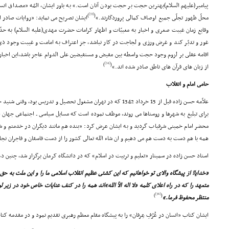
پیامبر(علیهم السلام)بهترین حجت بر حجت بودن آنان است.» به باور ایشان، ائمّه «مصداق انس
[33]
)
(
محلّ ظهور تجلّى جمیع اوصاف کمالى پروردگارند.»
ایشان تصریح مى نماید: «روایات صادر ا
وقایع زمان غیبت صغرى و اخبار به مغیبّات و اظهار کرامات حضرت مهدى(علیه السلام) به ح
غور و تدبّر کند و غرض ورزى و لجاجت در کار نباشد، جز اعتراف به امامت و غیبت وجود ذى
اقامه عقلى بر لزوم وجود حجت واسطه بین مفیض و مستفیضین على الدوام عاجز باشد،این اخبار و
[34]
)
(
از زبان هاى قرآن هاى ناطق صادر شده اند.»
حامى امام و انقلاب
علاّمه حسن زاده قبل از 15 خرداد 1342 که در تهران مشغول تحصیل و تدریس ب
براى تبلیغ به شهرها و روستاها مى روند، موظف نموده است که مسایل سیاسى ـ اجتماعى جهان اس
محضر امام خمینى شرفیاب گردید و به ایشان عرض کرد: «بنده هم مانند دیگران در خدمتم و شما
همه با هم دست به دست هم مى دهیم و ان شاء الله تعالى کشور را از دست فاسقان و فاجران نجات
استاد حسن زاده در سمینار «تعلیم و تربیت در اسلام» که در دانشگاه کرمان برگزار شد، چنین دع
«خدایا! از پیشگاه والاى تو خواهانیم که این کشتى عظیم انقلاب اسلامى ما را و این ملت به حق
متعهد را که در راه اعلاى کلمه «لا اله الاّ الله»اند همه را در کنف عنایات خاص خود در زیر
[36]
)
(
منتظر محفوظ فرما.»
ایشان کتاب «انسان در عُرْفِ عِرفان» را به پیشگاه مقام معظم رهبرى تقدیم نمود و در مقدمه ک