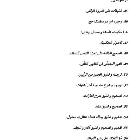
د) آثار فقهى:
45. تعلیقات على العروة الوثقى
46. وجیزه اى در مناسک حج.
هـ ) حکمت، فلسفه و مسائل برهانى:
47. الاصول الحکمیة.
48. الحجج البالغه على تجرّد النفس الناطقه.
49. النور المتجلّى فى الظهور الظلّى.
50. ترجمه و تعلیق الجمع بین الرأیین.
51. ترجمه و شرح سه نمط آخر اشارات.
52. تصحیح و تعلیق شرح اشارات.
53. تصحیح و تعلیق شفا.
54. تقدیم و تعلیق رساله اتحاد عاقل به معقول.
55. تقدیم و تصحیح و تعلیق آغاز و انجام.
56. دُرّ القلائد على غرر الفرائد.