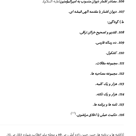
106. مصادر اشعار دیوان منسوب به امیرالمؤمنین
(علیه السلام)
.
107. دیوان اشعار با مقدمه الهى قمشه اى.
ط ) گوناگون:
108. تقدیم و تصحیح خزائن نراقى.
109. ده رساله فارسى.
110. کشکول.
111. مجموعه مقالات.
112. مجموعه مصاحبه ها.
113. هزار و یک کلمه.
114. هزار و یک نکته.
115. نامه ها و برنامه ها.
[43]
)
(
116. حکمت عملى یا اخلاق مرتضوى.
[1]
نامه ها و برنامه ها، حسن حسن زاده آملى، ص 69 و مجله پیام انقلاب، شماره 112، ص 21.