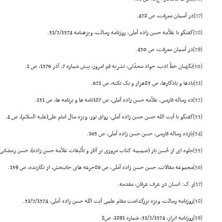
[27]
در آسمان معرفت، ص 428.
[28]
گفتگو با علاّمه حسن زاده آملى، روزنامه رسالت، ویژهنامه 31/2/1374.
[29]
در آسمان معرفت، ص 430.
[30]
نگهبان خطّ ادب، جواد محدّثى، نشریه قم امروز، پیش شماره 7، آذر 1376، ص 1.
[31]
یادها و یادگارها، ص 83هزار و یک نکته، ص 621.
[32]
ده رساله فارسى، علاّمه حسن زاده آملى، ص 187نامه ها و برنامه ها، ص 131.
[33]
گفتگو با آیت الله حسن حسن زاده آملى، رواق نور، ویژه سال امام على(علیه السلام)، ص 4.
[34]
یازده رساله فارسى، حسن حسن زاده آملى، ص 163.
[35]
جلوه اى از حُسن یار (ضمیمه کتاب مرورى بر آثار و تألیفات علاّمه حسن زاده)، حسن رمضانى، ص 164 
[36]
مجموعه مقالات، حسن حسن زاده آملى، ص 86جرعه هاى جانبخش، از نگارنده، ص 159.
[37]
ر.ک: انسان در عرف عرفان، مقدمه.
[38]
روزنامه رسالت، ویژه بزرگداشت مقام علمى آیت الله حسن زاده آملى، 31/2/1374.
[39]
روزنامه ابرار، 31/2/1374، شماره 1891، ص8