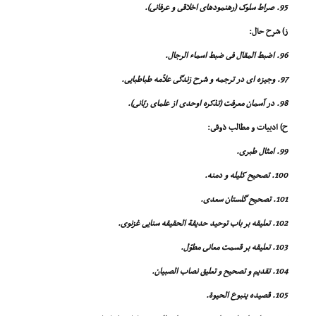
95. صراط سلوک (رهنمودهاى اخلاقى و عرفانى).
ز) شرح حال:
96. اضبط المقال فى ضبط اسماء الرجال.
97. وجیزه اى در ترجمه و شرح زندگى علاّمه طباطبایى.
98. در آسمان معرفت (تذکره اوحدى از علماى ربّانى).
ح) ادبیات و مطالب ذوقى:
99. امثال طبرى.
100. تصحیح کلیله و دمنه.
101. تصحیح گلستان سعدى.
102. تعلیقه بر باب توحید حدیقة الحقیقه سنایى غزنوى.
103. تعلیقه بر قسمت معانى مطوّل.
104. تقدیم و تصحیح و تعلیق نصاب الصبیان.
105. قصیده ینبوع الحیوة.