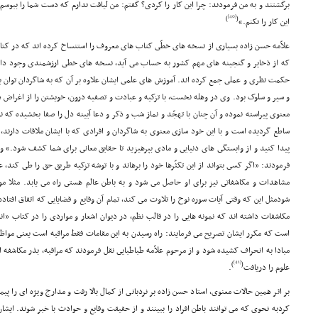
برگشتند و به من فرمودند: چرا این کار را کردى؟ گفتم: من لیاقت ندارم که دست شما را ببوس
[40]
)
(
این کار را نکنم.»
علاّمه حسن زاده بسیارى از نسخه هاى خطّى کتاب هاى معروف را استنساخ کرده اند که در کتاب
که از ذخایر و گنجینه هاى مهم کشور به حساب مى آید، نسخه هاى خطى ارزشمندى وجود دار
حکمت نظرى و عملى جمع کرده اند. آموزش هاى علمى ایشان علاوه بر آن که به شاگردان توان ب
و سیر و سلوک بود. وى در وهله نخست، با تزکیه و عبادت و تصفیه درون، خویشتن را از اغراض 
معنوى پیراسته نموده و آن چنان با تهجّد و نماز شب و ذکر و دعا آیینه دل را صفا بخشیده که نو
ساطع گردیده است و با این خود سازى معنوى به شاگردان و افرادى که با ایشان ملاقات دارند،
پیدا کنید و از وابستگى هاى دنیایى و مادى بپرهیزید تا حقایق معانى براى شما کشف شود.» و د
فرمودند: «اگر کسى بتواند از این تکثّرها خود را برهاند و با توشه تزکیه طریق حق را طى کند، ع
مشاهدات و مکاشفاتى نیز براى او حاصل مى شود و به باطن عالم هستى راه مى یابد. مثلا موق
شودمثل این که وقتى آیات سوره نوح را تلاوت مى کند، تمام آن وقایع و قضایایى که اتفاق افتاده
مکاشفات داشته اند که نمونه هایى را در قالب نظم، در دیوان اشعار و مواردى را در کتاب «ان
است که مکرر ایشان تصریح مى فرمایند: راه رسیدن به این مقامات فقط مراقبه است یعنى موا
مبادا به انحراف کشیده شود و از مرحوم علاّمه طباطبایى نقل فرمودند که مراقبه، بذر مکاشف
[41]
)
(
علوم را دریافت
.
بر اثر همین حالات معنوى، استاد حسن زاده بر نردبانى از کمال بالا رفت و مدارج ویژه اى را پی
کردبه نحوى که مى توانند باطن افراد را ببینند و از حقیقت وقایع و حوادث با خبر شوند. ای