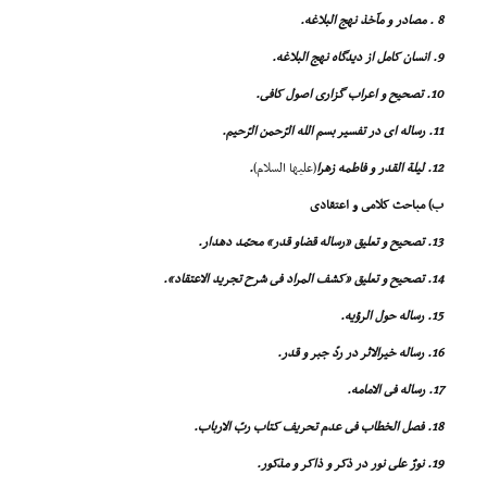
8 . مصادر و مآخذ نهج البلاغه.
9. انسان کامل از دیدگاه نهج البلاغه.
10. تصحیح و اعراب گزارى اصول کافى.
11. رساله اى در تفسیر بسم الله الرّحمن الرّحیم.
12. لیلة القدر و فاطمه زهرا
(علیها السلام)
.
ب) مباحث کلامى و اعتقادى
13. تصحیح و تعلیق «رساله قضاو قدر» محمّد دهدار.
14. تصحیح و تعلیق «کشف المراد فى شرح تجرید الاعتقاد».
15. رساله حول الرؤیه.
16. رساله خیرالاثر در ردّ جبر و قدر.
17. رساله فى الامامه.
18. فصل الخطاب فى عدم تحریف کتاب ربّ الارباب.
19. نورٌ على نور در ذکر و ذاکر و مذکور.