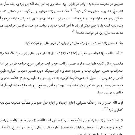
تدریس در مدرسه محمّدیه - واقع در بازار - پرداخت. وى به امر آیت الله بروجردى، چند سال در
[10]
)
(
ایّام حجّ به امور حاجیان رسیدگى کرد
. علاّمه حسن زاده درباره او مى گوید: «از کسانى که بای
به گردن من حق دارند و پدرى فرمودند ... و در تربیت و تعلیم من سهم به سزایى دارند، مرحوم آی
بنده بقیه لمعه را، با جمع دیگر از رفقا تا آخر کتاب حدود و دیات، در خدمت ایشان خواندیم. ه
[11]
)
(
مدت سه سال، این دو خوانده شد.»
علاّمه حسن زاده سیزده یا چهارده سال در تهران، در درس هاى او شرکت کرد.
2 ـ آیت الله میرزا ابوالحسن شعرانى (1320 - 1393 هـ .ق.)ایشان درس هاى زیر را نزد علاّمه شعرانى فرا گرفت:
مکاسب رسائل کفایه طهارت، صلوة، خمس، زکات، حج و ارث جواهر، شرح خواجه طوسى بر اشارات
صدرکتاب نفس، حیوان، نبات و تشریح «شفاى» ابن سینیک دوره تفسیر «مجمع البیان» ط
قاضى زادهرومى با اصول اقلیدس«اکرمانالاوس» به تحریر خواجه طوسى، شرح علاّمه خضرى بر
«مجسطى» بطلیموس به تحریر خواجه طوسىدوره دو جلدى «جامع الرواة» حاج محمّد اردبیلى(در 
«قانون» بوعلى سینا.
آیت الله حسن زاده از علاّمه شعرانى، اجازه اجتهاد و اجازه نقل حدیث و مطالب صحیفه سجادیه ر
[12]
)
(
گذارى کرد
.
3 ـ استاد حسن زاده با راهنمایى علاّمه شعرانى، به حضور آیت الله حاج میرزا سید ابوالحسن رفیعى قزوینى
گردید و چند سالى در محضر مبارکش به تحصیل علوم نقلى و عقلى پرداخت و «شرح علاّمه فن
خارج فقه و اصول را نزد وى آموخت.