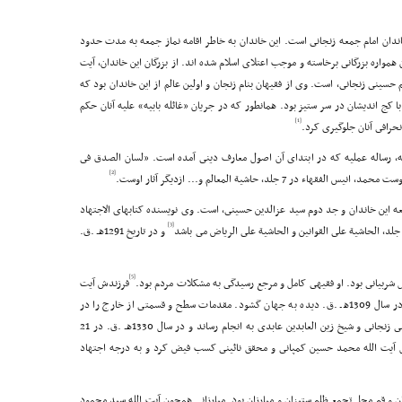
اندان امام جمعه زنجانى است. این خاندان به خاطر اقامه نماز جمعه به مدت حدود
 همواره بزرگانى برخاسته و موجب اعتلاى اسلام شده اند. از بزرگان این خاندان، آیت
حسینى زنجانى، است. وى از فقیهان بنام زنجان و اولین عالم از این خاندان بود که
 کج اندیشان در سر ستیز بود. همانطور که در جریان «غائله بابیه» علیه آنان حکم
[1]
حرافى آنان جلوگیرى کرد.
له، رساله عملیه که در ابتداى آن اصول معارف دینى آمده است. «لسان الصدق فى
[2]
جلد، حاشیة المعالم و... ازدیگر آثار اوست.
عه این خاندان و جد دوم سید عزالدین حسینى، است. وى نویسنده کتابهاى الاجتهاد
[3]
و در تاریخ 1291هـ .ق.
[5]
ل شربیانى بود. او فقیهى کامل و مرجع رسیدگى به مشکلات مردم بود.
فرزندش آیت
الله سید محمود حسینى هم چهارمین امام جمعه بود. او در سال 1309هـ .ق. دیده به جهان گشود. مقدمات سطح و قسمتى از خارج را در
زنجان و نزد استادان آن دیار مثل پدرش و آخوند ملاقربانعلى زنجانى و شیخ زین العابدین عابدى به انجام رساند و در سال 1330هـ .ق. در 21
ل آیت الله محمد حسین کمپانى و محقق نائینى کسب فیض کرد و به درجه اجتهاد
و قم محل تجمع ظلم ستیزان و مبارزان بود. مبارزانى همچون آیت الله سید محمود