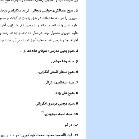
وى شرکت کرد و کتابهاى رسائل، مکاسب و طهارت شیخ انصا
3 ـ شیخ عبدالکریم خوئینى زنجانى:
حوزوى را در حد مقدمات در شهر زنجان فراگرفت و سپس 
علوم دینى را به انجام رساند و از محمد تقى شیرازى، آخو
علوم حوزوى مشغول بود. در سال 1325هـ.ق به قم رفت و در سال 1369هـ.ق درگذشت.
آخوند بود و شرحى به نام «خودآموز کفایه» بر آن نوشته بود
4 ـ شیخ یحیى مدرسى: متوفاى 1382هـ .ق..
5 ـ سید رضا جوقینى.
6 ـ شیخ مختار فلسفى لنکرانى.
7 ـ سید عبدالصمد غزالى.
8 ـ شیخ على رفاه.
9 ـ سید مجتبى موسوى انگورانى.
[18]
10 ـ سید احمد مجتهدى.
ب: در قم
11 ـ آیت الله سید محمد حجت کوه کمرى:
در ابتداى ورود