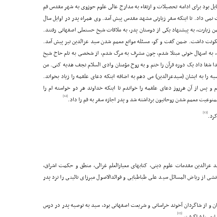
ایل بود براى ادامه تحصیلات و ارتقاء به مدارج عالى علوم حوزوى به شهر مقدس قم
 نمى داد. تا اینکه سفر زیارتى مشهد مقدس پیش آمد. وى همراه پدر در اوایل سال
 ضمن زیارت، به پیشنهاد یکى از دوستان پدر، به ملاقات شیخ حسنعلى اصفهانى رفتند.
کونت داشت. ضمن گفت و گو، مسئله موانع معمم شدن سید عزالدین نیز پیش آمد.
به اسهال خونى مبتلا شدم، چون مشرِف به مرگ شدم، از شخصى به نام حاج شیخ
 شفا داد یک دوره قرآن را ختم و به روح مؤمنان وادى السلام نجف هدیه کنى. من
 را به ایشان (سیدعزالدین) مى دهم به اضافه اینکه دعاى علقمه را زیاد بخواند.
 پس از آن هرروز دعاى علقمه را خواندم تا اینکه خداوند هر دو خواسته ام را
[12]
[13]
 عزالدین مقدمات علوم دینى، کتابهاى معیارالعلم غزالى، منطق و حکمت اشراق،
شى از ریاض المسائل سید على طباطبایى و فوائدالاصول میرزاى نائینى را نزد پدر
جان و از شاگردان آخوند خراسانى و شریعت اصفهانى بود، سید به توصیه پدر در درس
[15]