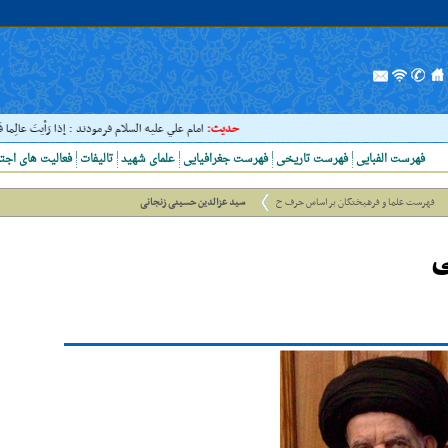
حدیث:
امام علي عليه السلام فرمودند : إذا رَأيتَ عالِما فَکُن لَهُ
فهرست الفبایی
فهرست تاریخی
فهرست جغرافیایی
علمای شهید
تالیفات
فعالیت های اجت
فهرست علما و فرهیختگان بر اساس حرف ح
سید عزالدین حسینی زنجانی
ی