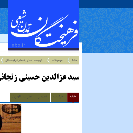
خانه
موضوعات
فهرست الفبایی علما و فرهیختگان
سید عزالدین حسینی زنجان
خانه
جزئیات
تصاویر
نظرات کاربران