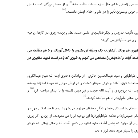
[22]
نى زنجانى با این حال عازم عتبات عالیات شد
و از محضر بزرگان کسب فیض
[24]
خویى بیشترین تأثیر را در علم و اخلاق ایشان داشتند.
، تألیف، تدریس و دیگر فعالیتهاى علمى است، نظم و برنامه ریزى در کارها، روحیه
 وى در خاطراتش مى گوید:
 بودم و مرحوم مطهرى هم بودند. ایشان به یک وسیله اى مثنوى را داخل آوردند و با هم مطالعه مى
ث داشت، آیات و احادیثش را مشخص مى کردم به طورى که یادم است شهید مطهرى در
باطبایى و سید عبدالحسین حائرى - از نوادگان دخترى آیت الله شیخ عبدالکریم
ستعداد فوق العاده و ذوقى سرشار داشت و در اوایل جوانى به درجه اجتهاد رسیده
[26]
ت الله بروجردى و آیت الله حجت و نیز درس فلسفه را با ایشان مباحثه کرد
و
[27]
فار امام(ره) را با هم مباحثه کردند.
 عاطفى با استادان خود و دیگر محققان حوزوى مى شمارد. وى تا حد امکان همراه و
 خمینى(ره) و علامه طباطبایى(ره) این روحیه او را مى ستودند. از این رو اگر روزى
ز آن موارد که پیامى لطیف دارد اشاره مى کنیم. آیت الله زنجانى زمانى که در قم
وى را بسیار مورد تفقد قرار دادند