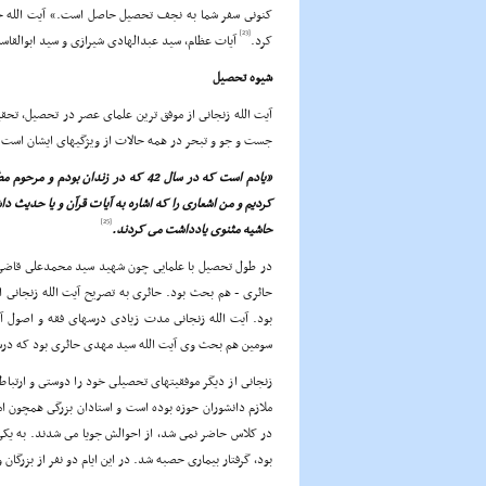
کنونى سفر شما به نجف تحصیل حاصل است.» آیت الله حسی
[23]
کرد.
آیات عظام، سید عبدالهادى شیرازى و سید ابوالقاسم 
شیوه تحصیل
آیت الله زنجانى از موفق ترین علماى عصر در تحصیل، تحقیق
جست و جو و تبحر در همه حالات از ویژگیهاى ایشان است.
«یادم است که در سال 42 که در زندان
کردیم و من اشعارى را که اشاره به آیات قرآن و یا حدی
[25]
حاشیه مثنوى یادداشت مى کردند.
در طول تحصیل با علمایى چون شهید سید محمدعلى قاضى ط
حائرى - هم بحث بود. حائرى به تصریح آیت الله زنجانى ا
بود. آیت الله زنجانى مدت زیادى درسهاى فقه و اصول آی
سومین هم بحث وى آیت الله سید مهدى حائرى بود که درس اس
زنجانى از دیگر موفقیتهاى تحصیلى خود را دوستى و ارتباط
ملازم دانشوران حوزه بوده است و استادان بزرگى همچون امام
در کلاس حاضر نمى شد، از احوالش جویا مى شدند. به یکى ا
بود، گرفتار بیمارى حصبه شد. در این ایام دو نفر از بزرگان 