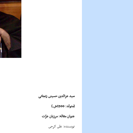
سید عزالدین حسینى زنجانی
(متولد: 1300ش.)
عنوان مقاله: مرزبان عزّت
نویسنده: على کرجى