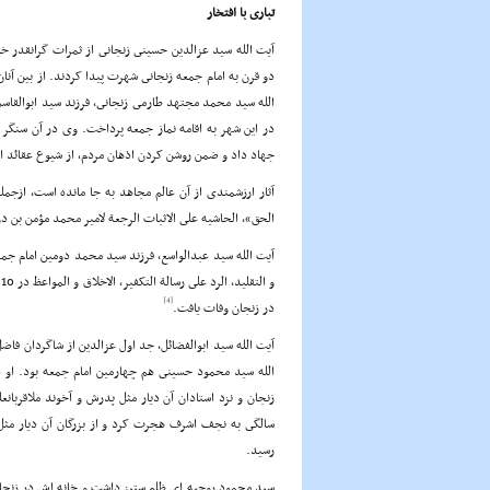
تبارى با افتخار
آیت الله سید عزالدین حسینى زنجانى از ثمرات گرانقدر خ
دو قرن به امام جمعه زنجانى شهرت پیدا کردند. از بین آنان
الله سید محمد مجتهد طارمى زنجانى، فرزند سید ابوالقاسم 
در این شهر به اقامه نماز جمعه پرداخت. وى در آن سنگر با
جهاد داد و ضمن روشن کردن اذهان مردم، از شیوع عقائد ان
آثار ارزشمندى از آن عالم مجاهد به جا مانده است، ازجم
الحق»، الحاشیه على الاثبات الرجعة لامیر محمد مؤمن بن دوست محمد، انیس الفقهاء در 7 
آیت الله سید عبدالواسع، فرزند سید محمد دومین امام جم
و التقلید، الرد على رسالة التکفیر، الاخلاق و المواعظ در 10 جلد، الحاشیة على القوانین و الحاشیة على الریاض مى باشد
[4]
در زنجان وفات یافت.
آیت الله سید ابوالفضائل، جد اول عزالدین از شاگردان فاض
سالگى به نجف اشرف هجرت کرد و از بزرگان آن دیار مث
رسید.
سید محمود روحیه اى ظلم ستیز داشت و خانه اش در زنجان 