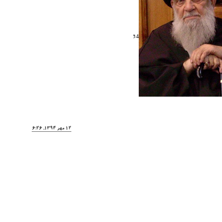
34
12 مهر 1394, 16:26