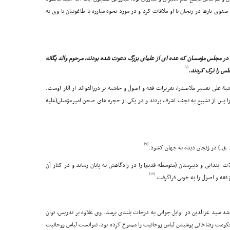
وى بارها در زنجان با او ملاقات کرد و در مورد نحوه مبارزه با طاغوتیان با وى به
. در مجلس مؤسسان که عده اى از علماى بزرگ دعوت شده بودند، مرحوم والد یگانه
[7]
لس را ترک کردند.
شیة على تفسیر ملاصدرا، تقریرات فقه و اصول و حاشیه بر دررالفوائد از آثار اوست.
گى درگذشت و پیکرش را پس از تشییع به نجف اشرف بردند و در یکى از حجره هاى صحن امیرمؤمنان(علیه
[9]
بتدایى و دبیرستان (متوسطه قدیم) را در زادگاهش به پایان رساند و در کنار آن
[10]
قه و اصول را به خوبى فراگرفت.
شد سید عزالدین در اوایل جوانى به درجات بلندى برسد. وى علاوه بر تدریس، توان
 حکومت رضاخانى پوشیدن لباس روحانیت را ممنوع کرده بود، نتوانست لباس روحانیت