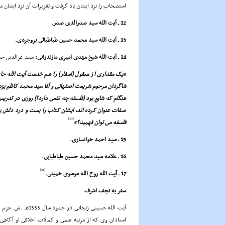
استصحاب را نزد ایشان یاد گرفت و تقریرات آن نزد ایشان 
12 ـ آیت الله سید صدرالدین صدر.
13 ـ آیت الله سید محمد حسین طباطبائى بروجردى.
14 ـ آیت الله شیخ مهدى امیرى مازندرانى:
سید عزالدین حس
«یک مقدارى از معقول (اسفار) را هم خدمت آیت الله حاج
شاگردان مرحوم شریعت اصفهانى و آقا سید محمد کاظم یزد
هنگام که شایع بود (فلسفه چه نفعى دارد؟) روزى در تدریس
صفات عنوان کرده اند، ایشان کتاب را بست و درد دلش باز 
[20]
فلسفه مى توان فهمید؟»
15 ـ سید احمد خوانسارى.
16 ـ علامه سید محمد حسین طباطبایى.
[21]
17 ـ آیت الله روح الله موسوى خمینى.
سفر به نجف اشرف
آیت الله حسینى زن
استادان وى که از مرتبه علمى و کمالات اخلاقى او آگاهى 