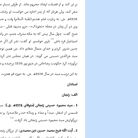
بر تن کند و از فضیلت ارشاد محروم ماند. از طرفى بسیار م
سفر کند، ولى هربار که از پدر اجازه مى خواست، او رضایت
1320هـ .ش. به زیارت امام هشتم (علیه السلام) رفت و
وى در آن زمان در محله «نخودک» - جزو مشهد فعلى - س
شیخ گفت: چهل سال پیش که به مکه مشرف شدم، در راه، 
[11]
اسماعیل قره باغى
یارى خواستم. او گفت: نذر کن اگر خدا
چنین نذرى کردم و خداى متعال شفایم داد. من همین توصیه
سید عزالدین حسینى مى گوید: در همان مجلس نذر کردم و
برآورده کرد حکومت رضاخانى در شهریور 1320 برچیده و ممنوعیت معمم شدن روحانیون برداشته شد و پدر اجازه سفر به قم را داد.
به این ترتیب سید در سال 1320هـ .ش. به حوزه قم هجرت کرد.
استادان
الف: زنجان
1 ـ سید محمود حسینى زنجانى (متوفاى 1374هـ .ق.):
سید
قسمتى از اسفار، مبدأ و معاد و رساله حشر ملاصدرا، و بخ
[14]
بزرگوارش سید محمود حسینى زنجانى یاد گرفت.
2 ـ آیت الله شیخ محمد حسین دین محمدى:
از بزرگان زن