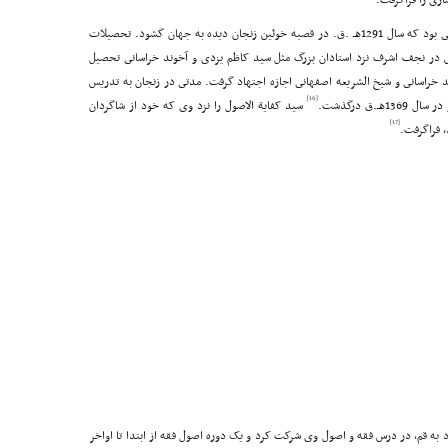
رى را فراگرفت.
فرزند ملاابراهیم زنجانى بود که سال 1291هـ .ق. در قصبه خوئین زنجان دیده به جهان گشود. تحصیلات
در نجف اشرف نزد استادان بزرگ مثل سید کاظم یزدى و آخوند خراسانى تحصیل
ند خراسانى و شیخ الشریعه اصفهانى اجازه اجتهاد گرفت. مدتى در زنجان به تدریس
[16]
سید کفایة الاصول را نزد وى که خود از شاگردان
[17]
، فراگرفت.
 به قم، در درس فقه و اصول وى شرکت کرد و یک دوره اصول فقه از ابتدا تا اواخر