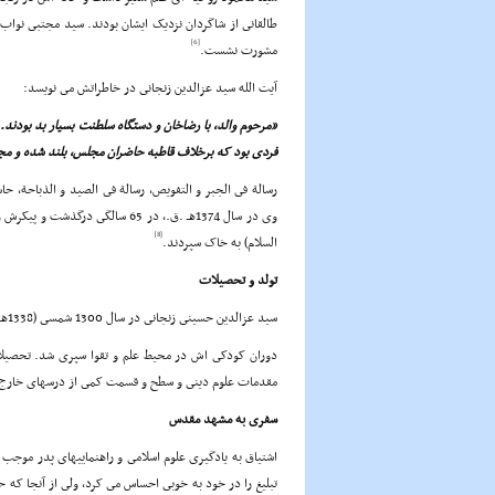
طالقانى از شاگردان نزدیک ایشان بودند. سید مجتبى نواب صف
[6]
مشورت نشست.
آیت الله سید عزالدین زنجانى در خاطراتش مى نویسد:
«مرحوم والد، با رضاخان و دستگاه سلطنت بسیار بد بودند
فردى بود که برخلاف قاطبه حاضران مجلس، بلند شده و مج
رسالة فى الجبر و التفویص، رسالة فى الصید و الذباحة، حا
وى در سال 1374هـ .ق.، در 65 سال
[8]
السلام) به خاک سپردند.
تولد و تحصیلات
سید عزالدین حسینى زنجانى در سال 1300 شمسى (1338هـ .ق.) در زنجان دیده به جهان گشود.
دوران کودکى اش در محیط علم و تقوا سپرى شد. تحصیلات ا
مقدمات علوم دینى و سطح و قسمت کمى از درسهاى خارج ف
سفرى به مشهد مقدس
اشتیاق به یادگیرى علوم اسلامى و راهنماییهاى پدر موجب 
تبلیغ را در خود به خوبى احساس مى کرد، ولى از آنجا که