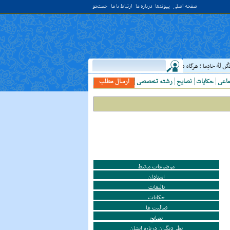
صفحه اصلی
پیوندها
درباره ما
ارتباط با ما
جستجو
 خادِما ؛ هرگاه دانشمندى ديدى، به او خدمت کن. ( غررالحکم ح ۴۰۴۴ )
حدیث:
امام علي (ع
ماعی
حکایات
نصایح
رشته تخصصی
ارسال مطلب
موضوعات مرتبط
استادان
تالیفات
حکایات
فعالیت ها
نصایح
نظر دیگران درباره ایشان