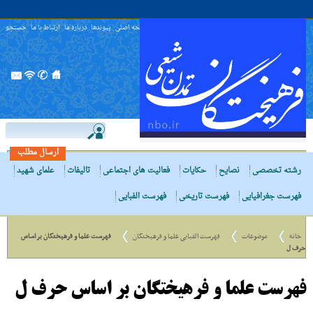
صفحه اصلی
پیوندها
درباره ما
ارتباط با ما
جستجو
ارسال مطلب
رشته تخصصی
نصایح
حکایات
فعالیت های اجتماعی
تالیفات
علمای شهید
فهرست جغرافیایی
فهرست تاریخی
فهرست الفبایی
خانه
موضوعات
فهرست الفبایی علما و فرهیختگان
فهرست علما و فرهیختگان بر اساس
حرف ل
فهرست علما و فرهیختگان بر اساس حرف ل