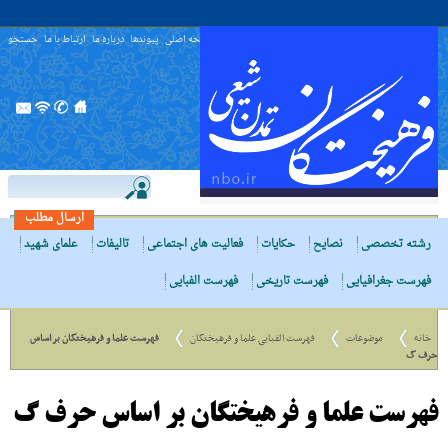
صفحه اصلی
پیوندها
درباره ما
ارتباط با ما
جستجو
ارسال مطلب
رشته تخصصی
نصایح
حکایات
فعالیت های اجتماعی
تالیفات
علمای شهید
فهرست جغرافیایی
فهرست تاریخی
فهرست الفبایی
خانه
موضوعات
فهرست الفبایی علما و فرهیختگان
فهرست علما و فرهیختگان بر اساس
حرف گ
فهرست علما و فرهیختگان بر اساس حرف گ