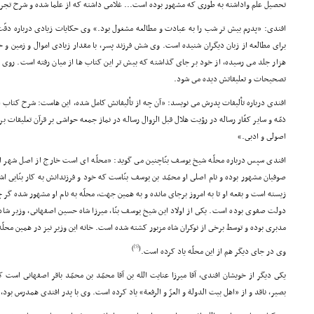
تحصیل علم واداشته به طورى که مشهور بوده است... غلامى داشته که از علما شده و شرح تج
افندى: «پدرم بیش تر شب را به عبادت و مطالعه مشغول بود.» وى حکایات زیادى درباره دق
براى مطالعه از زبان دیگران شنیده است. وى شش فرزند پسر، با مقدار زیادى اموال و زمین و خا
هزار جلد مى رسیده، از خود بر جاى گذاشته که بیش تر این کتاب ها از میان رفته است. روى ب
تصحیحات و تعلیقاتش دیده مى شود.
افندى درباره تألیفات پدرش مى نویسد: «آن چه از تألیفاتش کامل شده، این هاست: شرح کتاب 
ذمّه و سایر کفّار رساله در رؤیت هلال قبل الزوال رساله در نماز جمعه حواشى بر قرآن تعلیقات 
اصولى و ادبى.»
افندى سپس درباره محلّه شیخ یوسف بنّاچنین مى گوید: «محلّه اى است خارج از اصل شهر اصف
صوفیان مشهور بوده و نام اصلى او محمّد بن یوسف بنّاست که خود و فرزندانش به کار بنّایى اش
زیسته است و بقعه او تا به امروز برجاى مانده و به همین جهت، محلّه به نام او مشهور شده گر چه
دولت صفوى بوده است. یکى از اولاد این شیخ یوسف بنّا، میرزا شاه حسین اصفهانى، وزیر شا
مدبرى بوده و توسط برخى از نوکران شاه مزبور کشته شده است. خانه این وزیر نیز در همین محل
[5]
)
(
وى در جاى دیگر هم از این محلّه یاد کرده است.
یکى دیگر از خویشان افندى، آقا میرزا عنایت الله بن آقا محمّد بن محمّد باقر اصفهانى است که
بصیر، ناقد و از «اهل بیت الدولة و العزّ و الرفعة» یاد کرده است. وى با پدر افندى همدرس بود،