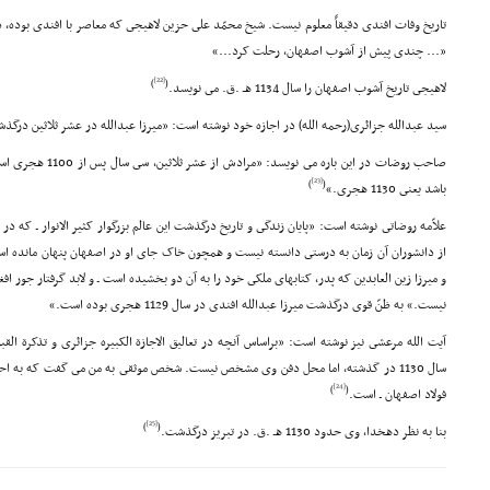
تاریخ وفات افندى دقیقاً معلوم نیست. شیخ محمّد على حزین لاهیجى که معاصر با افندى بوده، د
«... چندى پیش از آشوب اصفهان، رحلت کرد...»
[22]
)
(
لاهیجى تاریخ آشوب اصفهان را سال 1134 هـ .ق. مى نویسد.
سید عبدالله جزائرى(رحمه الله) در اجازه خود نوشته است: «میرزا عبدالله در عشر ثلاثین درگذ
صاحب روضات در این باره
[23]
)
(
باشد یعنى 1130 هجرى.»
علاّمه روضاتى نوشته است: «پایان زندگى و تاریخ درگذشت این عالم بزرگوار کثیر الانوار ـ که د
از دانشوران آن زمان به درستى دانسته نیست و همچون خاک جاى او در اصفهان پنهان مانده است
و میرزا زین العابدین که پدر، کتابهاى ملکى خود را به آن دو بخشیده است ـ و لابد گرفتار جور ا
نیست.» به ظنّ قوى درگذشت میرزا عبدالله افندى در سال 1129 هجرى بوده است.»
آیت الله مرعشى نیز نوشته است: «براساس آنچه در تعالیق الاجازة الکبیره جزائرى و تذکرة ال
سال 1130 در گذشته، اما محل دفن وى مشخص نیست. شخص موثقى به من مى گفت که به احت
[24]
)
(
فولاد اصفهان ـ است.
[25]
)
(
بنا به نظر دهخدا، وى حدود 1130 هـ .ق. در تبریز درگذشت.