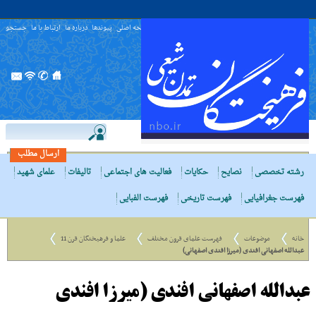
صفحه اصلی
پیوندها
درباره ما
ارتباط با ما
جستجو
ارسال مطلب
رشته تخصصی
نصایح
حکایات
فعالیت های اجتماعی
تالیفات
علمای شهید
فهرست جغرافیایی
فهرست تاریخی
فهرست الفبایی
خانه
موضوعات
فهرست علمای قرون مختلف
علما و فرهیختگان قرن 11
عبدالله اصفهانی افندی (میرزا افندی اصفهانی)
عبدالله اصفهانی افندی (میرزا افندی