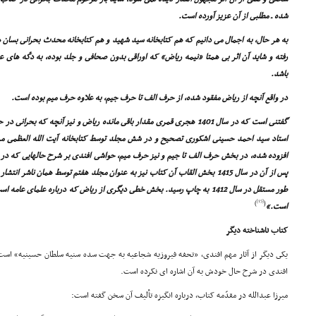
شده ـ مطلبى از آن عزیز آورده است.
به هر حال، به اجمال مى دانیم که هم کتابخانه سید شهید و هم کتابخانه محدث بحرانى بسان همه
رفته و شاید آن اثر بى همتا «نیمه ریاض» که اوراقى بدون صحافى و جلد بوده، به دکّه هاى عطّ
باشد.
در واقع آنچه از ریاض مفقود شده، از حرف الف تا حرف جیم، به علاوه حرف میم بوده است.
گفتنى است که در سال 1401 هجرى قمرى مقدار باقى مانده ریاض و نیز آنچه که ب
استاد سید احمد حسینى اشکورى تصحیح و در شش مجلد توسط کتابخانه آیت الله العظمى مرع
افزوده شده، در بخش حرف الف تا جیم و نیز حرف میم، حواشى افندى بر شرح حالهایى که در ا
پس از آن در سال 1415 بخش القاب آن کتاب نیز به عنوان مجلد هفتم توسط همان ناشر 
طور مستقل در سال 1412 به چاپ رسید. بخش خطى دیگرى از ریاض که درباره علماى ع
[15]
)
(
است.»
کتاب ناشناخته دیگر
یکى دیگر از آثار مهم افندى، «تحفه فیروزیه شجاعیه به جهت سده سنیه سلطان حسینیه» است
افندى در شرح حال خودش به آن اشاره اى نکرده است.
میرزا عبدالله در مقدّمه کتاب، درباره انگیزه تألیف آن سخن گفته است: