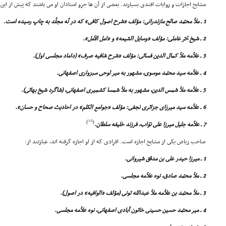
مشایخ اجازات و روایات افندى بسیارند. بعضى از آن ها جزو استادان او مى باشند که پیش از این، ن
1 ـ ملاّ محمّد صالح مازندرانى: مؤلف «شرح اصول کافى» که در نُه مجلّد به چاپ رسیده است.
2 ـ شیخ حُرّ عاملى: مؤلف «وسایل الشیعه» و «امل الآمل».
3 ـ علاّمه ملاّ کمال الدین فسائى: مؤلف «شرح شافیه صرف» (داماد مجلسى اول).
4 ـ علاّمه سید محمّد موسوى، مشهور به میر لوحى سبزوارى اصفهانى.
5 ـ علاّمه ملاّ شمس الدین، مشهور به ملاّ شمسا کشمیرى اصفهانى، (شاگرد شیخ بهائى).
6 ـ علاّمه سید میرزاى جزائرى نجفى: مؤلف «جوامع الکلم» در احادیث صحاح و حسان».
[12]
)
(
7 ـ علاّمه جلیل میرزا على نوّاب، فرزند خلیفه سلطان.
صاحب ریاض یکى از مشایخ اجازه است. افرادى که از او اجازه گرفته اند، عبارتند از:
1 ـ میرزا حیدر على بن مدقق شیروانى.
2 ـ ملاّ محمّد صادق، نوه علاّمه مجلسى.
3 ـ ملاّ محمّد بن علاّمه ملاّ عبدالله تونى (مؤلف «الوافیه» در اصول).
4 ـ میر محمّد حسین حسینى خاتون آبادى اصفهانى، نوه علاّمه مجلسى.