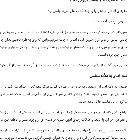
کردم که سبب بلاها و مصایب فراوانى شد.»
سفرهاى افندى، بیشتر براى تهیه کتاب هاى مورد نیازش بود.
در زهر الریاض آمده است:
«مورّخان درباره مسافرت ها و سیاحت هاى مؤلف ریاض، اختلاف کرده اند. بعضى سفرهاى ا
جمعى، نیمى از عمر او را تعیین کرده اند و از جمله سرزمینهایى که وى به طور تحقیق بدان ج
عراق و لبنان و سوریه و ایران و افغانستان و ترکستان و هند و سند و حضر موت و اندونزى و تر
امثال اینها بوده است.
افندى دربازگشت از اوّلین سفر حجّش، صد مجلّد از کتاب ها را که از آن مجلّد برخى از آثار خ
نامه افندى به علاّمه مجلسى
افندى در نامه اى، از استادش در پاره اى از موارد کتاب بزرگ بحارالانوار انتقاد مى کند و او
کند، متن این نامه و نحوه انتقاد و تذکر افندى نمونه بارزى از اخلاق و آدابى است که از بد
شاگردان این مکتب حاکم بوده است.
تواضع ادبى که افندى در این نامه به خرج داده، واقعاً مثال زدنى است. ستایش استاد و ابراز ع
و عفو در آخر آن، با الفاظ و جملات زیباى ادبى، نمونه برجسته اى از وجود عشق و عاطفه بین شا
علامه مجلسى نیز جهت ارج نهادن به مقام علمى افندى و همچنین تقدیر از تذکرات ایشان، مت
(چاپ جدید) کتاب بحارالانوار آورده و از ایشان به عنوان «بعض الازکیاء من تلامذتنا» نام برده ا