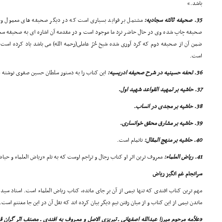
باشد.»
35. صحیفه ثالثه سجادیه:
مشتمل بر فواید بسیارى است که در دیگر صحیفه هاى معمول وج
صحیفه چاپ شده وى در حال حاضر نزد ما موجود است و در مقدمه آن اشاره اى به صحیفه سجا
ضمن آن از صحیفه دوم که گرد آورى شده شیخ حُرّ عاملى(رحمه الله) مى باشد یاد کرده است و 
است.
36. تحفه حسینیه در شرح صحیفه ادریسیه:
این کتاب را به دستور سلطان حسین صفوى نوشته 
37. حاشیه بر تمهید القواعد شهید اول.
38. حاشیه بر مجدى در انساب.
39. حاشیه بر مشارق محقق خوانسارى.
40. حاشیه بر منهج المقال:
ناتمام است.
41. ریاض العلماء:
معروف ترین اثر او کتاب رجال و تراجم اوست که به نام «ریاض العلماء و حی
سرانجام غم انگیز ریاض
مهم ترین کتاب افندى که تنها نیمى از آن بر جاى مانده، کتاب ریاض العلماء است. استاد سی
ماندن نیمى از این کتاب و از میان رفتن نیم دیگر بیان کرده اند که نقل آن در این جا مغتنم است. 