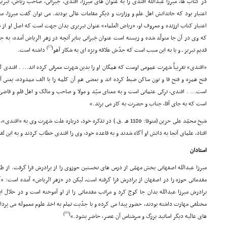
در کتاب ها، میرزا عبدالله افندى را به عنوان هاى میرزا، افندى، جَیرانى، صاحب ریاض، تبریز
اعتبار بود که خاندانش اهل علم و وزارت و دیگر مقامات عالى بودند. مى توان گفت میرزا، 
اعتبار کتاب ارزنده و معروف او، «ریاض العلماء» عنوان تبریزى بدان جهت است که اصل او از ش
که وى در آن جا متولّد شده و زیسته است عنوان جَیرانى بنابر آنچه در زهر الریاض آمده، به ج
[7]
)
(
قدیم تبریز ـ و یا به این سبب است که جدّش علاقه ویژه اى به شکار آهو
داشته است.
«افندى» تقریباً شهرت عمومى اوست که همگان او را بدین شهرت معرفى کرده اند... . افندى لف
فتح همزه و فتح فا و نون ساکن ضبط کرده اند و بعضى هم آن کلمه را با الف ممدوده، یعنى 
است... . افندى، ترکى عثمانى است و به معناى سیّد و مولا و صاحب و مالک و اهل قلم و قاضى
است که به جاى آقا، جناب و حضرت به کار مى برند.»
شیخ محمّد على حزین (متوفا: 1180 هـ .ق.) در تذکره خود، درباره علت شهرت وى 
افتاد، علماى آنجا به دانش او آگاه شدند و به قاعده خود، وى را افندى خطاب کردند و به این 
استادان
میرزا عبدالله اصفهانى بخش مهمّى از درس هاى نخستین حوزوى را از برادرش فرا گرفت. از 
مقدماتى حوزه را در اصفهان از برادرش فرا گرفته است، لیکن در «زهر الریاض» آمده است: «آن
برادرش میرزا عبدالله بدان جا کوچ کرد و مراتب مقدماتى را از او آموخته است و در خلال 
مختلفى مهارت داشته بودند، حضور پیدا مى کرده و با جدّیت تمام به اخذ علوم معموله مى پردا
[9]
)
(
هاى عالیه دیگر اساتید بزرگ و سرشناس آن عصر، حاضر بشود.»