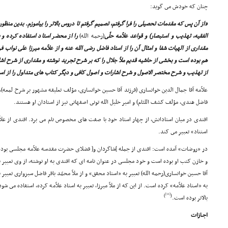
چنان که خودش مى گوید:
«از آن پس که مقدمات تحصیلى را فرا گرفتم، تصمیم گرفتم تا دروس بالاتر را بیاموزم. بدین منظ
الفقیه، تهذیب و استبصار) و قواعد علاّمه حلّى
(رحمه الله)
را از محضر استاد استفاده کرده و
مقدارى از الهیات شفا و امثال آن را از استاد فاضل رضى الله عنه و از علاّمه میرزا على نواب
هم بوده است و بخشى از حاشیه قدیم ملاّ جلال را که بر شرح تجرید نوشته و مقدارى از شرح اش
از تهذیب و شرح مختصر الاصول و شرح اشارات و اصول کافى و دیگر کتاب هاى متداول را از استاد
علاّمه آقا جمال الدین خوانسارى (فرزند آقا حسین خوانسارى، مؤلف تعلیقه مشهور بر شرح لمعه)، 
فاضل هندى، مؤلف کشف اللثام) و امیر خلیل الله تونى اصفهانى نیز از استادان او هستند.
افندى در میان استادانش، از چهار استاد خود با صفت هاى مخصوص نام مى برد. افندى از علاّمه 
استناد» تعبیر مى کند.
در «روضات» آمده است: افندى از جمله ]شاگردان و[ فضلاى حضرت مقدسه علاّمه مجلسى بوده
و خازن کتب او بوده است و خود مجلسى در عنوان نامه اى که افندى به او نوشته، از وى تعبیر به
آقا حسین خوانسارى(رحمه الله) تعبیر به «استاد محقق» و از ملاّ محمّد باقر فاضل سبزوارى تعبیر ب
به «استاد علاّمه» کرده است. از این که از ملاّ میرزا، تعبیر به استاد علاّمه کرده، استفاده مى ش
[11]
)
(
بالاتر بوده است.
اجـازات