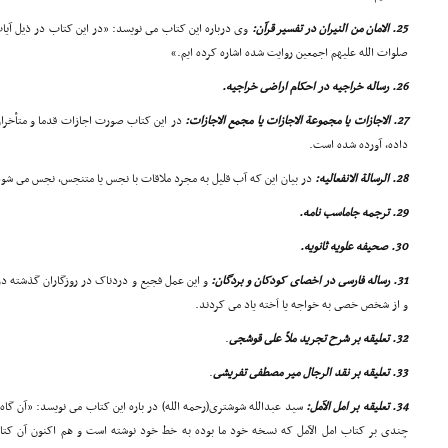
25. الامان من النیران در تفسیر قرآن:
وى درباره این کتاب مى نویسد: «در این کتاب در ذیل آیات
صلوات الله علیهم اجمعین روایت شده اشاره کرده ایم.»
26. رساله خراجیه در احکام اراضى خراجیه.
27. الاجازات یا مجموعة الاجازات یا مجمع الاجازات:
در این کتاب صورت اجازات قدما و متأخران 
داده، آورده شده است.
28. الرسالة الانفعالیه:
در بیان این که آب قلیل به مجرد ملاقات با نجس یا متنجس، نجس مى شود
29. ترجمه جاماسب نامه.
30. صحیفه علویه ثانویه.
31. رساله فارسى در اخصاى کودکان و بردگان:
و این عمل فجیع و دردناک در روزگاران گذشته در
و از شخص خصى به خواجه یا اَخته یاد مى کردند.
32. تعلیقه بر شرح تجرید ملاّ على قوشجى
.
33. تعلیقه بر نقد الرجال میر مصطفى تفریشى
.
34. تعلیقه بر امل الآمل:
سید عبدالله شوشترى(رحمه الله) در باره این کتاب مى نویسد: «آن گاه
چندى بر کتاب امل الآمل که نسخه خود ما بوده به خط خود نوشته است و هم اکنون آن کتاب