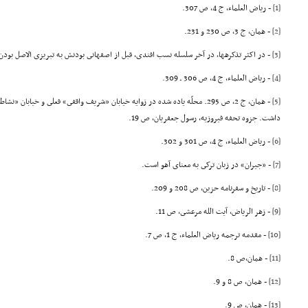
[1]
- ریاض العلماء، ج 4، ص 307.
[2]
- همان، ج 3، ص 230 و 231.
[3]
- در اکثر تذکرهها، در آخر سلسله نسب افندى، قبل از اصفهانى بودنش به تبریزى الاصل بو
[4]
- ریاض العلماء، ج 4، ص 306 ـ 309.
[5]
- همان، ج 2، ص 295. محلّه یاده شده در زوایه خیابان «شریف واقفى» فعلى و خیاب
داشت. جزوه تحفه فیروزیه، رسول جعفریان، ص 19.
[6]
- ریاض العلماء، ج 4، ص 301 و 302.
[7]
- «جیران» در زبان ترکى به معناى آهو است.
[8]
- تاریخ و سفرنامه حزین، ص 208 و 209.
[9]
- زهر الریاض، آیت الله مرعشى، ص 11.
[10]
- مقدمه ترجمه ریاض العلماء، ج 1، ص 7.
[11]
- همان،ص 8.
[12]
- همان، ص 8 و 9.
[13]
- همان، ص 9.