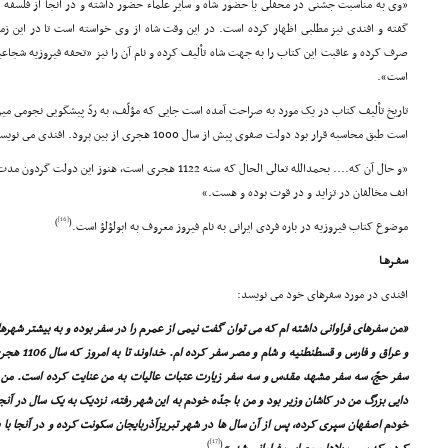
«وى به مناسبت جشنى در محفلى با حضور شاه و سایر علماء حضور داشته و در آنجا از فل
گفته و افندى نیز مطلبى اظهار کرده است. در این وقت شاه از وى خواسته است تا در این زم
صرف کرده و عاقبت این کتاب را به جهت شاه تألیف کرده و نام آن را نیز «تحفه فیروزیه شج
است».
تاریخ تألیف کتاب در یک مورد به صراحت آمده است جایى که مؤلّف، به ردّ پیشگویى نجومى 
است طبق محاسبه قرار بود دولت صفوى پیش از سال 1000 هجرى از بین برود. افندى مى نویسد:
«و حال آن که.... بحمدالله تعالى الحال که سنه 1122 هجرى است، هن
انف مخالفان در تزاید و در قوت بوده و هست.»
[16]
)
(
موضوع کتاب فیروزیه در باره فردى ایرانى به نام فیروز معروف به ابولؤلؤ است.
سفـرهـا
افندى در مورد سفرهاى خود مى نویسد:
«من سفرهاى فراوانى داشته ام که مى توان گفت نیمى از عمرم را در سفر بوده و به بیشتر شهرها
و عراق و فارس
سفر حجّ، سه سفر مشهد مقدس و سه سفر زیارت عتبات عالیات به من عنایت کرده است. من سف
دایى بزرگ من در کاشان وزیر بود و من با جدّه خودم به این شهر رفته، نزدیک به یک سال در آنجا
خودم اصفهان سپرى کرده، پس از آن سال ها در شهر تبریزآذربایجان سکونت کرده و در آنجا با یک
[17]
)
(