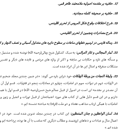
17. حاشیه بر مقدمه اصولیه ملامحمّد طاهر قمى
.
18. حاشیه بر صحیفه کامله سجادیه.
19. شرح اختلافات وقوع شکل العروس از تحریر اقلیدس.
20. شرح مصادرات پنجمین از تحریر القلیدس.
21. رساله فارسى در ترسیم خطهاى ساعات بر سطوح دایره هاى متداول آسمانى و نصف النهار و افق وامثال این ها.
22. ثمار المجالس و نثار العرائس:
به سبک کشکول شیخ بهائى(رحمه الله) نوشته شده و مشتمل بر 
و مسأله هاى تازه و حکایات بى سابقه و اکثر از واژه هاى مردمى و فایده هاى دیگر و تفسی
مشکلات متفرقه و امثال این ها در آن ایراد شده است.
23. وثیقة النجات من ورطة الهلکات
خود دراین باره مى گوید: «در ضمن چندین مجلد ضخیم تد
در الهیّات، دوم در نبوّات، سوم در امامیّات، چهارم در معادیّات، پنجم در فقهیّات. قسم اول
آن مصدر بر مقدمه اى است در اصول از قبیل معالم شیخ حسن(رحمه الله) در قسم اول با همه
داریم و در این قسم دلیل هایى از کتاب هاى مورد اعتمادشان از قبیل تورات و انجیل و زبور و 
امامیّات با همگى ارباب مذاهب هفتاد و دو ملت (فرقه) به مباحثه نشسته ایم.»
24. لسان الواعظین و جنان المتعظین:
این کتاب در چندین مجلد تدوین شده است. خود در این
اعمال سال و عبادات و دعاهاى ارزشمند و مطالب دیگرى که مناسب با آن ها بوده، پرداخته ایم و
شده ایم.»