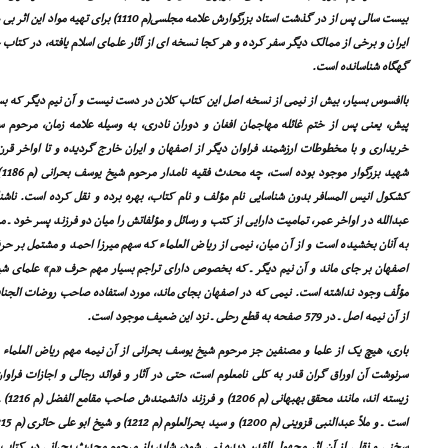
بیست سالى پس از در گذشت استاد بزرگوارش علامه مجل
ایران و برخى از ممالک دیگر سفر کرده و هر کجا نسخه اى از آثار علماى اسلام یافته، در کتاب 
گهگاه شناسانده است.
باافسوس بسیار، بیش از نیمى از نسخه اصل این کتاب کلان در دست نیست و آن نیم دیگر که ب
پیش، یعنى پس از ختم غائله مهاجمان افغان و دوران نادرى، به وسیله علامه زمان، مرحوم س
خریدارى و با مخطوطات ارزشمند فراوان دیگر از اصفهان و ایران خارج گردیده و تا اواخر قرن 
ش
کشکول انیس المسافر بدون شناسایى نام مؤلف و نام کتاب، بهره برده و نقل کرده است. ناشن
عبدالله در اواخر عمر، تمامیت دارایى از کتب و رسائل و مؤلفاتش را میان دو فرزند پسر خود ـ میر
به آنان بخشیده است و از آن میان، نیمى از ریاض العلماء که سهم میرزا احمد و مشتمل بر 
اصفهان بر جاى ماند و آن نیم دیگر ـ که بخصوص داراى تراجم بسیار مهم حرف «م» علماى شی
مؤلّف وجود نداشته است. نیمى که در اصفهان بجاى ماند، مورد استفاده صاحب روضات الجنات 
از آن نیمه اصل ـ در 579 صفحه به قطع رحلى ـ نزد این ضعیف موجود است.
بارى، هیچ یک از علما و مصنفین جز مرحوم شیخ یوسف بحرانى از آن نیمه مهم ریاض العلماء 
سرنوشت آن اوراق گران قدر به کلى نامعلوم است، حتى در آثار و فوائد رجالى و اجازات فراوان
زیست