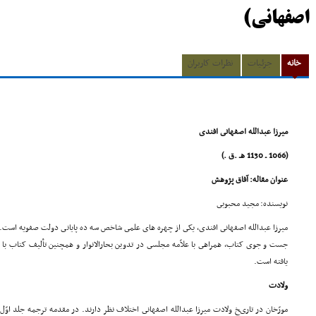
اصفهانی)
خانه
جزئیات
نظرات کاربران
میرزا عبدالله اصفهانى افندى
(1066 ـ 1130 هـ .ق .)
عنوان مقاله: آفاق پژوهش
نویسنده: مجید محبوبى
میرزا عبدالله اصفهانى افندى، یکى از چهره هاى علمى شاخص سه ده پایانى دولت صفویه است.
جست و جوى کتاب، همراهى با علاّمه مجلسى در تدوین بحارالانوار و همچنین تألیف کتاب با
یافته است.
ولادت
مورّخان در تاریخ ولادت میرزا عبدالله اصفهانى اختلاف نظر دارند. در مقدمه ترجمه جلد اوّل