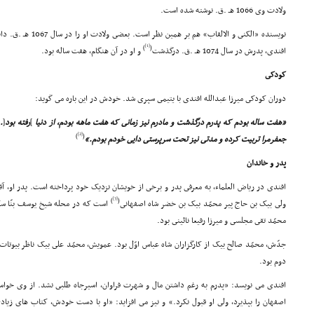
ولادت وى 1066 هـ .ق. نوشته شده است.
نویسنده «الکنى و الالقا
[1]
)
(
افندى، پدرش در سال 1074 هـ .ق. درگذشت
و او در آن هنگام، هفت ساله بود.
کودکى
دوران کودکى میرزا عبدالله افندى با یتیمى سپرى شد. خودش در این باره مى گوید:
«هفت ساله بودم که پدرم درگذشت و مادرم نیز زمانى که هفت ماهه بودم، از دنیا
]
رفته بود
[
.
[2]
)
(
جعفرمرا تربیت کرده و مدتى نیز تحت سرپرستى دایى خودم بودم.»
پدر و خاندان
افندى در ریاض العلماء، به معرفى پدر و برخى از خویشان نزدیک خود پرداخته است. پدر او، آ
[3]
)
(
ولى بیک بن حاج پیر محمّد بیک بن خضر شاه اصفهانى
است که در محله شیخ یوسف بنّا سک
محمّد تقى مجلسى و میرزا رفیعا نائینى بود.
جدّش، محمّد صالح بیک از کارگزاران شاه عباس اوّل بود. عمویش، محمّد على بیک ناظر بیوتات
دوم بود.
افندى مى نویسد: «پدرم به رغم داشتن مال و شهرت فراوان، اسیرجاه طلبى نشد. از وى خوا
اصفهان را بپذیرد، ولى او قبول نکرد.» و نیز مى افزاید: «او با دست خودش، کتاب هاى زیادى