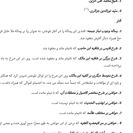
5 ـ شیخ محمّد على حزین.
[13]
)
(
6 ـ سیّد نورالدین جزائرى.
آثـار
1. رساله وجوب نماز جمعه:
افندى این رساله را در آغاز بلوغش، به عنوان ردّ بر رساله ملا خلیل ق
حجّ همراه دیگر آثارش مفقود شد.
2. شرح فارسى بر شافیه ابن حاجب
که ناتمام ماند و مفقود شد.
3. شرح بزرگى بر شافیه ابن مالک
که ناتمام ماند و مفقود شده است. وى در این شرح به یاد آ
پرداخته است.
4. شرح متوسط دیگرى بر الفیه ابن مالک،
وى این شرح را در اوایل بلوغش تدوین کرد که هنگام 
و پاره اى از مؤلفات و تعلیقاتش که جمعاً صد مجلّد مى شد، به انضمام اموالى که همراه داشت، 
5. حواشى بر شرح مختصر الاصول و متعلقات آن،
که نا تمام مانده است.
6. حواشى بر تهذیب الحدیث
که به اتمام نرسیده است.
7. حواشى بر مختلف علاّمه
که ناتمام مانده است.
8 . حواشى بر من لایحضره الفقیه
که برخى از این حواشى به طور مجزّا جمع آورى شده و بعضى از 