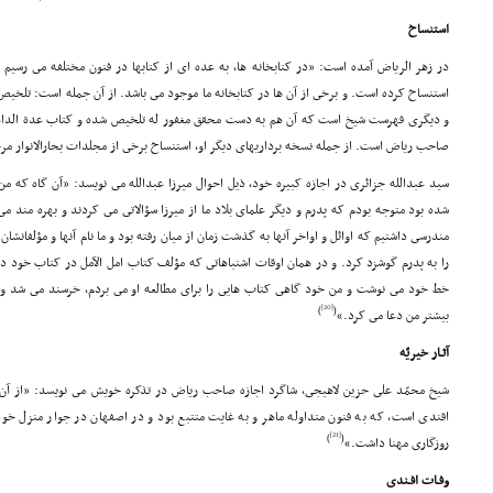
استنساخ
در زهر الریاض آمده است: «در کتابخانه ها، به عده اى از کتابها در فنون مختلفه مى رسیم
استنساخ کرده است. و برخى از آن ها در کتابخانه ما موجود مى باشد. از آن جمله است: تلخ
و دیگرى فهرست شیخ است که آن هم به دست محقق مغفور له تلخیص شده و کتاب عدة الداعى ا
صاحب ریاض است. از جمله نسخه برداریهاى دیگر او، استنساخ برخى از مجلدات بحارالانوار 
سید عبدالله جزائرى در اجازه کبیره خود، ذیل احوال میرزا عبدالله مى نویسد: «آن گاه که من 
شده بود متوجه بودم که پدرم و دیگر علماى بلاد ما از میرزا سؤالاتى مى کردند و بهره مند 
مندرسى داشتیم که اوائل و اواخر آنها به گذشت زمان از میان رفته بود و ما نام آنها و مؤلفانشان 
را به پدرم گوشزد کرد. و در همان اوقات اشتباهاتى که مؤلف کتاب امل الآمل در کتاب خود 
خط خود مى نوشت و من خود گاهى کتاب هایى را براى مطالعه او مى بردم، خرسند مى شد و 
[20]
)
(
بیشتر من دعا مى کرد.»
آثـار خیریّه
شیخ محمّد على حزین لاهیجى، شاگرد اجازه صاحب ریاض در تذکره خویش مى نویسد: «از آن جم
افندى است، که به فنون متداوله ماهر و به غایت متتبع بود و در اصفهان در جوار منزل خود
[21]
)
(
روزگارى مهنا داشت.»
وفـات افـندى