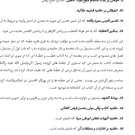
9. حواشى بر آیات الاحکام شیخ جواد کاظمى
، شاگرد شیخ بهائى.
10. تعلیقاتى بر حاشیه قدیمه جلالیه.
11. تفسیر فارسى سوره واقعه
که در ضمن تفسیر این سوره به بخشى از اخبار وارده و مربوط به آن
12. بساتین الخطباء
که به نام عونة الخطیب و ریاض الازهار و یا ریاحین القدس نامیده مى شود.
این کتاب در سه مجلد تألیف شده است و مؤلف، نزدیک به هزار فقره خطبه که در نماز جمعه و اع
آورده است و این کتاب مشتمل بر یک مقدمه و یک خاتمه و دوازده باب که باب اول آن مشتمل ب
فصل هاى معدودى است و در مقدمه آن به آداب خطیب و خطبه اى که از سوى او انشاء مى ش
ملحقات کتاب به شمار مى آید بسیارى از خطبه هاى ارزنده رسول اکرم(صلى الله علیه وآله) 
متعرض شده است و در ضمن آن به نقل برخى از خطبه هایى که علماء انشاد کرده اند پرداخته ا
صاحب زهر الریاض مى نویسد: بخشى از این خطبه ها را در روزگار اقامتش در اسلامبولانشاء کرده و
است و نسخه اى از آن کتاب در کتابخانه ما موجود است.
13. روضة الشهد
مشتمل بر دوازده باب است و به سه زبان عربى و فارسى و ترکى تدوین شده اس
14. حاشیه کتاب وافى مولى محسن فیض کاشانى
.
15. حاشیه الهیات شفاى ابوعلى سینا
که ناتمام است.
16. حاشیه بر اشارات و متعلقات آن
که ناتمام مانده است.