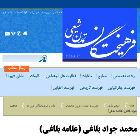
صفحه اصلی
پیوندها
درباره ما
ارتباط با ما
جستجو
ارسال مطلب
رشته تخصصی
نصایح
حکایات
فعالیت های اجتماعی
تالیفات
علمای شهید
فهرست جغرافیایی
فهرست تاریخی
فهرست الفبایی
خانه
موضوعات
فهرست علمای قرون مختلف
علما و فرهیختگان قرن 13
محمد
جواد بلاغی (علامه بلاغی)
محمد جواد بلاغی (علامه بلاغی)