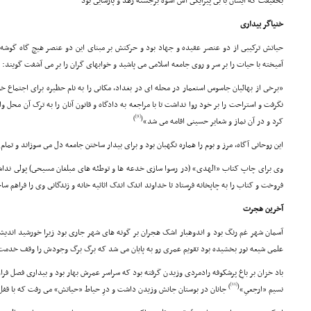
بحقیقت که ایشان با بى پیرایگى اش اسوه برجسته زهد و پارسایى بود
خنیاگر بیدارى
حیاتش ترکیبى از دو عنصر عقیده و جهاد بود و حرکتش بر مبناى این دو عنصر هیچ گاه گوشه 
آمیخته با حیات را بر سر و روى جامعه اسلامى مى پاشید و خوابهاى گران را بر مى آشفت گویند:
«برخى از بهائیان جاسوس استعمار در محله اى در بغداد، مکانى را به نام حظیره براى اجتماع خود
نگرفت و استراحت را بر خود روا نداشت تا با مراجعه به دادگاه و قانون آنان را به ترک آن محل
[9]
)
(
کرد و در آن نماز و شعایر حسینى اقامه مى شد»
این روحانى آگاه، مرز و بوم را هماره نگهبان بود و براى بیدار ساختن جامعه دل مى سوزاند و ت
وى براى چاپ کتاب «الهدى» (در رسوا سازى خدعه ها و توطئه هاى مبلغان مسیحى) پولى نداش
فروخت و کتاب را به چاپخانه فرستاد تا خداوند اندک اندک اثاثیه خانه و زندگانى وى را فراهم س
آخرین هجرت
آسمان شهر غم رنگ بود و اندوهبار اشک هجران بر گونه هاى شهر جارى بود زیرا خورشید اندیش
علمى شیعه نور بخشیده بود تقویم عمرى رو به پایان مى شد که برگ برگ وجودش را وقف خدمت
باد خزان بر باغِ پرشکوفه رادمردى وزیدن گرفته بود که سراسر عمرش بهار بود و بیدارى فصل ف
[11]
)
(
نسیم «ارجعىِ»
جانان در بوستان جانش وزیدن داشت و درِ حیاط «حیاتش» مى رفت که با قف