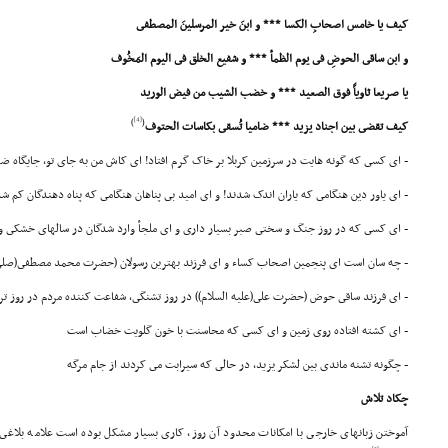
کیف یا خامس اصحابِ الکسا *** و ابنَ خیر المرسلینَ المصطفى
و ابن ساقى الحوضِ فى یوم الظمأ *** و شفیع الخلق فى الیوم المَخُوف
یا صریعا ثاویاً فوق الصعید *** و خضب الشیب من فیض الورید
[4]
)
(
کیف تقضى بین اجناد یزید *** ضامیا تُسقى بکاسات الحتوف
- اى کسى که گونه هایت در سرزمین کربلا بر خاک گرم افتاد! اى کاش من به جاى تو، جایگاه 
- اى یاور دین هنگامى که یاران اندک شدند! و اى امید بى پناهان هنگامى که پناه دهندگان کم ش
- اى کسى که در روز جنگ و سختى صبر بسیار دارى و اى ملجأ وارد شدگان در سالهاى خشکى
- چه سان است اى پنجمین اصحاب کساء و اى فرزند بهترین رسولان (حضرت محمد مصطفى(صلى ال
- اى فرزند ساقى حوض (حضرت على(علیه السلام)) در روز تشنگى، شفاعت کننده مردم در روز ت
- اى کشته افتاده روى زمین و اى کسى که محاسنت با خون گلویت خضاب است
- چگونه تشنه ماندى بین لشکر یزید، در حالى که سیرابت مى کردند از جام مرگه
چکاد تلاش
آموختن زبانهاى خارجى با امکانات محدود آن روز، کارى بسیار مشکل بوده است علامه بلاغى ع