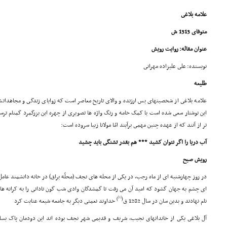
علامه بلاغى
متوفاى 1313 ش
عنوان مقاله: روایت رویش
نویسنده: على علیزاده مهرانى
طلیعه
علامه بلاغى از شخصیتهاى بس ارزنده و والاى تاریخ معاصر است که زوایاى زندگى و مجاهداتش 
این نوشتار سعى شده است با کمک خامه و رنگ واژه ها تصویرى از چهره این بزرگمرد گمنام ترس
تر از آنند که از عهده چنین مهمى برآیند امّا مولانا زیبا سروده است:
آب دریا را اگر نتوان کشید *** هم بقدر تشنگى باید چشید
رویش صبح
در روز چهارشنبه اى از ماه رجب، در یکى از محله هاى نجف (محلّه براق) در خانه دانشمند عامل
اى چشم به جهان گشود که امید آن مى رفت تا گمشدگان وادى شب گون نادانى را به کرانه هاى
[1]
)
(
نام نهادند و بدین سان در سال 1282 ق
خداوند نعمتى دیگر به جامعه شیعه عنایت کرد
آل بلاغى یکى از خاندانهاى نجیب، شریف و قدیمى شهر نجف بوده اند این دودمان پاک بس