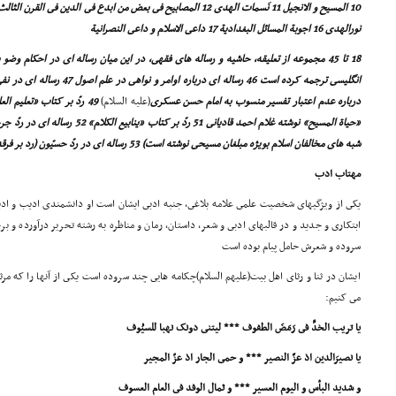
نورالهدى 16 اجوبة المسائل البغدادیة 17 داعى الاسلام و داعى النصرانیة
18 تا 45 مجموعه از تعلیقه، حاشیه و رساله هاى فقهى، در این میان رساله اى در احکام و
درباره عدم اعتبار تفسیر منسوب به امام حسن عسکرى
(علیه السلام)
«حیاة المسیح» نوشته غلام احمد قادیانى 51
شبه هاى مخالفان اسلام بویژه مبلغان مسیحى نوشته است) 53 رساله اى در ردّ حسیّون (رد بر فرقه قادیانیه است) 54 داروین و اصحابه
مهتاب ادب
یکى از ویژگیهاى شخصیت علمى علامه بلاغى، جنبه ادبى ایشان است او دانشمندى ادیب و ادیب
ابتکارى و جدید و در قالبهاى ادبى و شعر، داستان، رمان و مناظره به رشته تحریر درآورده و ب
سروده و شعرش حامل پیام بوده است
ایشان در ثنا و رثاى اهل بیت(علیهم السلام)چکامه هایى چند سروده است یکى از آنها را که مرث
مى کنیم:
یا تریب الخدِّ فى رَمَضَ الطفوف *** لیتنى دونک نهبا للسیُوف
یا نصیرَالدین اذ عزَّ النصیر *** و حمى الجار اذ عزّ المجیر
و شدید البأس و الیوم العسیر *** و ثمال الوفد فى العام العسوف