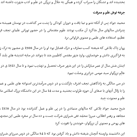
بخشیده اند و تشنگان را سیراب کرده و همگى به جلال و بزرگى در علم و ادب شهرت داشته اند
جرعه نوش علم و معرفت
محمد جواد پس از آنکه نشو و نما یافت و دوران کودکى را پشت سر گذاشت در بوستان همیشه س
عظیم، استفاده هاى علمى و معنوى فراوانى برد
روان پاک بلاغى که شیفته کسب معارف و د
به فراگیرى دانش و خودسازى، وارد شهر مقدس کاظمین شد تا بتواند در سایه اندیشه هاى بلند آن 
ایشان شش سال از
عالِم بزرگوار سید موسى جزایرى وصلت نمود
در سى سالگى به زادگاهش نجف اشرف بازگشت و در درس سرآمدترین استوانه هاى علمى و ع
را با زلال آبهاى با صفاى آن حوزه طراوت بخشید و مدت 14 سال
علم و معنویت چید
شیخ 
مجاهد و رهبر انقلابى، میرزا محمّد تقى شیرازى شرکت جست و ده سال بر سفره علمى این مجتهد س
هاى روحى و معنوى آن بزرگوار، خویشتن را تقویت کرد
این دانشمند وارسته آنچنان شیفته دانش و یاد گرفتن بود که تا 54 سالگى در درس میرزاى شیرازى شرکت نمود