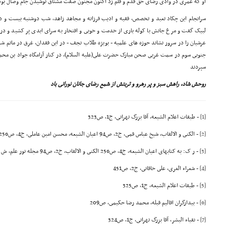
او که عمرى در وادى رضاى حقّ قدم و قلم زد اکنون مجنون صفت مشتاق نوشیدن جام وصال بود
سرانجام این چکاد تعبد و تخصص، فقیه و ادیب فرزانه و مجاهد زاهد، شب دوشنبه بیست و دوم شعب
لبیک گفت و مرغ جانش با کوله بارى از خدمت و خوبى و افتخار به سراى ابدى پر کشید و د
عرشیان را در سرور نشاند حوزه هاى علمیه - بویژه طلاب نجف - در این فقدان، غرق در ماتم شد
جنوبى سوم در سمت غربى صحن مبارک حضرت على(علیه السلام)، در کنار آرامگاه جواد بن محم
سپردند
روحش شاد، راهش سبز و پر رهرو و تربتش از شمع رضاى جانان نورانى باد
[1]
- طبقات اعلام الشیعه، آقا بزرگ تهرانى، ج1، ص323
[2]
- الکنى و الالقاب، شیخ عباس قمى، ج2، ص94 اعیان الشیعه، محسن امین عاملى، ج4، ص256
[3]
- ر ک: به کتابهاى اعیان الشیعه، ج4، ص256 الکنى و الالقاب، ج2، ص94 مجله نور علم، ش 41 مجله مشکوة، شماره اول، پاییز 1361
[4]
- شعراء الغرى، على خاقانى، ج2، ص451
[5]
- طبقات اعلام الشیعه، ج1، ص325
[6]
- بیدارگران اقالیم قبله، محمد رضا حکیمى، ص209
[7]
- نقباء البشر، آقا بزرگ تهرانى، ج1، ص324