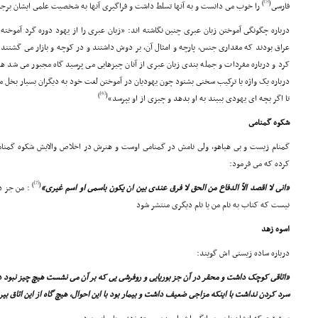
[5]
)
(
فارسى
را خوب مى دانست و به آنها تسلط داشت و فراگیرى آنها به شخصیت علمى ایشان برج
درباره چگونگى آموختن زبان عبرى چنین نگاشته اند: «زبان عبرى را از یهود دوره گرد آموخ
عراق بودند که مقدارى جنس، پارچه و امثال آن، بر دوش داشتند و در کوچه و بازار مى گشتند 
کرد و درباره مفردات و جمله بندى زبان عبرى از آنان چیزهایى مى پرسید گاه مجبور مى شد هم
درباره یک واژه یا ترکیب سخنى بشنود چون یهودیان در آموختن لغت خود به دیگران بسیار بخل 
[6]
)
(
تا اگر بچه اى یهودى ببیند به او بدهد و چیزى از او بپرسد»
شکوه گمنامى
گمنام زیست و بى هیاهو، ولى نامش در گمنامى اوست و هنرش در اخلاص والایش شکوه گمنا
کرده که مى فرمود:
[7]
)
(
«انى لا اقصد الاّ الدفاع من الحق لا فرق عندى بین ان یکون باسمى او اسم غیرى»
: من جز دف
نیست که کتاب به نام من یا نام دیگرى منتشر شود
اسوه زهد
درباره ساده زیستى اش گویند:
«اتاقى کوچک داشت و محقر در آن جز بوریایى و روفرشى یى که بر آن مى نشست هیچ چیز نبود در
سرد کردن نداشت با اینکه مزاجى ضعیف داشت و بیمار بود با این احوال، هیچ گاه از این اتاق ب