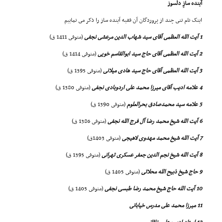
آینده سازِ دلسوز
اینک نام تنى چند از پروردگان آن فقیه آینده ساز را ذکر مى نماییم
1 آیت الله العظمى آقاى سید شهاب الدین مرعشى نجفى
(متوفى 1411 ق)
2 آیت الله العظمى آقاى حاج سید ابوالقاسم خویى
(متوفى 1414 ق)
3 آیت الله العظمى آقاى حاج سید هادى میلانى
(متوفى 1395 ق)
4 علامه ادیب آقاى میرزا محمد على اردوبادى نجفى
(متوفى 1380 ق)
5 علامه سید محمدصادق بحرالعلوم
(متوفى 1390 ق)
6 آیت الله شیخ محمد رضا آل فرج الله نجفى
(متوفى 1386 ق)
7 آیت الله شیخ محمد مهدوى لاهیجى
(متوفى 1403ق)
8 آیت الله شیخ نجم الدین جعفر عسکرى تهرانى
(متوفى 1395 ق)
9 حاج شیخ ذبیح الله محلاتى
(متوفى 1405 ق)
10 آیت الله حاج شیخ محمد رضا طبسى نجفى
(متوفى 1405 ق)
11 میرزا محمد على مدرس خیابانى