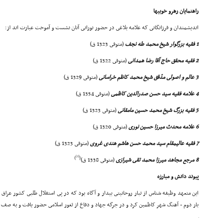
راهنمایان رهرو خوبیها
اندیشمندان و فرزانگانى که علامه بلاغى در حضور نورانى آنان نشست و آموخت عبارت اند از:
1 فقیه بزرگوار شیخ محمد طه نجف
(متوفى 1323 ق)
2 فقیه محقق حاج آقا رضا همدانى
(متوفى 1322 ق)
3 عالم و اصولى مدّقق شیخ محمد کاظم خراسانى
(متوفى 1329 ق)
4 علامه فقیه سید حسن صدرالدین کاظمى
(متوفى 1354 ق)
5 فقیه بزرگ شیخ محمد حسین مامقانى
(متوفى 1323 ق)
6 علامه محدث میرزا حسین نورى
(متوفى 1320 ق)
7 فقیه عالیمقام سید محمد حسن هاشم هندى غروى
(متوفى 1323 ق)
[2]
)
(
8 مرجع مجاهد میرزا محمد تقى شیرازى
(متوفى 1338 ق)
پیوند دانش و مبارزه
بار دوم - آهنگ شهر کاظمین کرد و در جرگه جهاد و دفاع از ثغور اسلامى حضور یافت و به صف