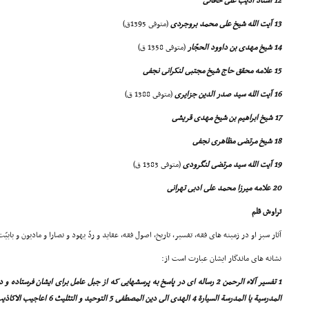
12 استاد ادیب على خاقانى
13 آیت الله شیخ على محمد بروجردى
(متوفى 1395ق)
14 شیخ مهدى بن داوود الحجّار
(متوفى 1358 ق)
15 علامه محقق حاج شیخ مجتبى لنکرانى نجفى
16 آیت الله سید صدر الدین جزایرى
(متوفى 1388 ق)
17 شیخ ابراهیم بن شیخ مهدى قریشى
18 شیخ مرتضى مظاهرى نجفى
19 آیت الله سید مرتضى لنگرودى
(متوفى 1383 ق)
20 علامه میرزا محمد على ادبى تهرانى
تراوش قلم
آثار سبز او در زمینه هاى فقه، تفسیر، تاریخ، اصول فقه، عقاید و ردّ یهود و نصارا و مادیون و بابی
نشانه هاى ماندگار ایشان عبارت است از: