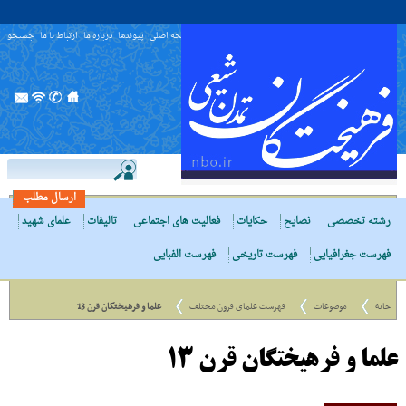
صفحه اصلی
پیوندها
درباره ما
ارتباط با ما
جستجو
ارسال مطلب
رشته تخصصی
نصایح
حکایات
فعالیت های اجتماعی
تالیفات
علمای شهید
فهرست جغرافیایی
فهرست تاریخی
فهرست الفبایی
خانه
موضوعات
فهرست علمای قرون مختلف
علما و فرهیختگان قرن 13
علما و فرهیختگان قرن 13