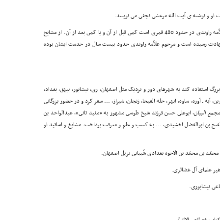
ت او و نوشته ی آیت الله مرعشى نجفى مى نویسد:
به این نوشته نمى توان اعتماد کرد. به تحقیق که ولادت علاّمه راوندى در حدود 480 قمری است کمى قبل از آن و یا کمى بعد از آن. از مشایخ
رویانى است که در سال 501 قمری به شهادت رسیده است و مرحوم علاّمه راوندى حدود بیست سال در خدمت ایشان بوده
زرگ استفاده کند به شهرهاى دور و نزدیک مثل اصفهان، رى، نیشابور، بیهق، بغداد،
 آبه ـ آوره، ساوه، ابهر، حله الفیحا، زنجان، شیراز، ... سفر کرد و در حضور بزرگانى
جمع البیان
، ابوعلى حسن فرزند شیخ طوسى مشهور به «مفید ثانى»، عبدالواحد بن
الفتح بن ابوالفضل اخشیدى، ... به کسب و علم و معرفت پرداخت. مشایخ و اساتید او