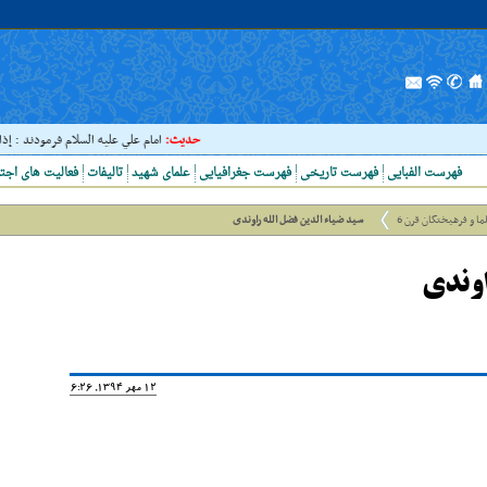
حدیث:
امام علي عليه السلام فرمودند : إذا رَأيتَ عالِ
فهرست الفبایی
فهرست تاریخی
فهرست جغرافیایی
علمای شهید
تالیفات
فعالیت های اجت
ما و فرهیختگان قرن 6
سید ضیاء الدین فضل الله راوندی
اوندی
12 مهر 1394, 16:26