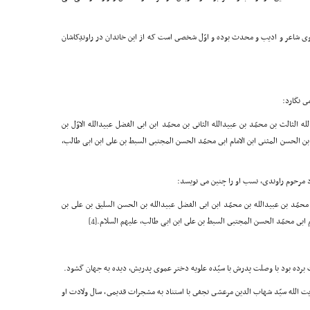
وّل. وى شاعر و ادیب و محدث بوده و اوّل شخصى است که از این خاندان در راوندِکاشان
ى نگارد:
له الثالث بن محمّد بن عبیدالله الثانى بن محمّد ابن ابى الفضل عبیدالله الاوّل بن
ن الحسن المثنى ابن الامام ابى محمّد الحسن المجتبى السبط بن على ابن ابی طالب،
ود مرحوم راوندى، نسب او را چنین مى نویسد:
 محمّد بن عبیدالله بن محمّد ابن ابى الفضل عبیدالله بن الحسن السلیق بن على بن
م ابى محمّد الحسن المجتبى السبط بن على ابن ابی طالب، علیهم السلام.
[4]
برده بود با وصلت پدرش با سیّده علویه دختر عموى پدریش، دیده به جهان گشود.
آیت الله سیّد شهاب الدین مرعشى نجفى با استناد به مشجرات قدیمى، سال ولادت او