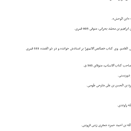
خصائص الائمه
را بر استادش خوانده و در ذو القعده 555 قمری
الانساب
، متوفاى 563 ق.