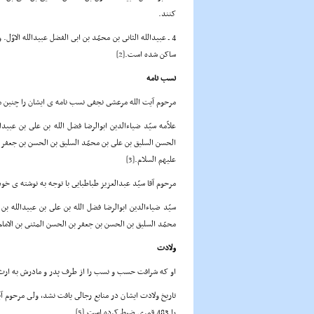
کنند.
4 ـ عبیدالله الثانى بن محمّد بن ابى الفضل عبیدالله الا
ساکن شده است.
[2]
نسب نامه
مرحوم آیت الله مرعشى نجفى نسب نامه ی ایشان را چنین م
علاّمه سیّد ضیاءالدین ابوالرضا فضل الله بن على بن عبیدال
الحسن السلیق بن على بن محمّد السلیق بن الحسن بن جعفر ب
علیهم السلام.
[3]
مرحوم آقا سیّد عبدالعزیز طباطبایى با توجه به نوشته ی خ
سیّد ضیاءالدین ابوالرضا فضل الله بن على بن عبیدالله بن
محمّد السلیق بن الحسن بن جعفر بن الحسن المثنى بن الاما
ولادت
او که شرافت حسب و نسب را از طرف پدر و مادرش به ارث 
تاریخ ولادت ایشان در منابع رجالى یافت نشد، ولى مرحوم 
را 483 قمری ضبط کرده است.
[5]