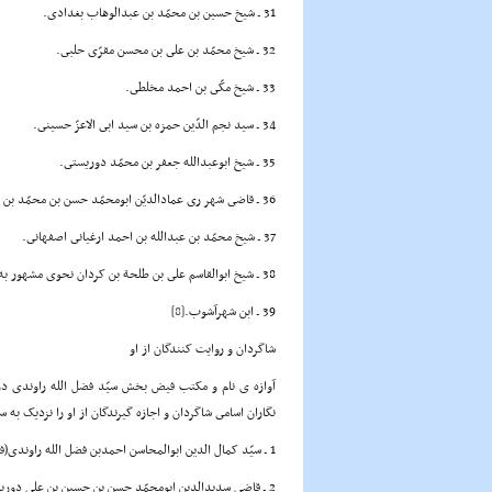
31 ـ شیخ حسین بن محمّد بن عبدالوهاب بغدادى.
32 ـ شیخ محمّد بن على بن محسن مقرّى حلبى.
33 ـ شیخ مکّى بن احمد مخلطى.
34 ـ سید نجم الدّین حمزه بن سید ابى الاعزّ حسینى.
35 ـ شیخ ابوعبدالله جعفر بن محمّد دوریستى.
36 ـ قاضى شهر رى عمادالدیّن ابومحمّد حسن بن محمّد بن احمد آسترآبادى.
37 ـ شیخ محمّد بن عبدالله بن احمد ارغیانى اصفهانى.
38 ـ شیخ ابوالقاسم على بن طلحة بن کردان نحوى مشهور به سخائى.
39 ـ ابن شهرآشوب.
[8]
شاگردان و روایت کنندگان از او
آوازه ی نام و مکتب فیض بخش سیّد فضل الله راوندى د
نگاران اسامى شاگردان و اجازه گیرندگان از او را نزدیک به 
1 ـ سیّد کمال الدین ابوالمحاسن احمدبن فضل الله راوندى(فرزند معظم له).
2 ـ قاضى سدیدالدین ابومحمّد حسن بن حسین بن على دوریستى، نزیل کاشان.