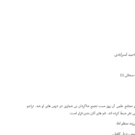
[7]
ر مجامع علمى آن روز سبب تجمع شاگردان بى شمارى در درس هاى او شد. تراجم
سى نفر ضبط کرده اند. نام هاى آنان بدین قرار است: