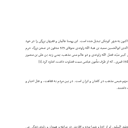
کنون به شهر کوچکى تبدیل شده است. این روستا عالمان و فقیهان بزرگى را در خود
پرورده که از آنان مى توان به دو عالم پُرآوازه شیعى، قطب الدین ابوالحسین سعید بن هبة الله راوندى متوفاى 573 مدفون در صحن بزرگ حرم
 کبیر سیّد فضل الله راوندى و دو عالم سنى مذهب، یعنی زید بن على بن منصور
[1]
 مهم شیعى مذهب در کاشان و ایران است. در بین مردم به فقاهت، و نقل اخبار و
 داشتند.
محمّد السلیق. او از ادبا و شعرا بوده و اقاربش در مراغه و همدان و راوند زندگی می