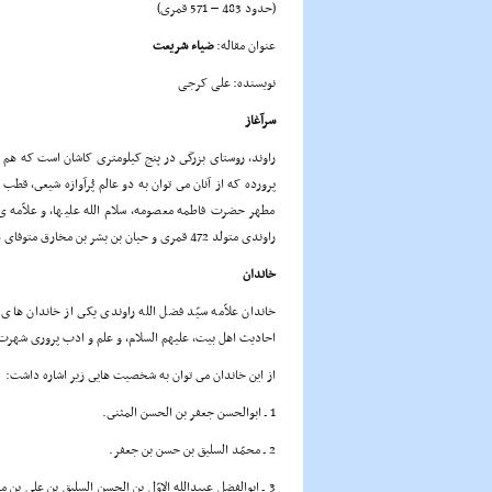
(حدود 483 – 571 قمری)
عنوان مقاله:
ضیاء شریعت
نویسنده: علی کرجی
سرآغاز
راوند، روستاى بزرگى در پنج کیلومترى کاشان است که هم ا
مطهر حضرت فاطمه معصومه، سلام الله علیها، و علاّمه ی
راوندى متولد 472 قمری و حیان بن بشر بن مخارق متوفاى 238 قمری ـ که از طرف مأمون عباسى سمت قضاوت داشت، اشاره کرد.
خاندان
خاندان علاّمه سیّد فضل الله راوندى یکى از خاندان هاى
احادیث اهل بیت، علیهم السلام، و علم و ادب پرورى شهرت
از این خاندان مى توان به شخصیت هایى زیر اشاره داشت:
1 ـ ابوالحسن جعفر بن الحسن المثنى.
2 ـ محمّد السلیق بن حسن بن جعفر.
3 ـ ابوالفضل عبیدالله الاوّل بن الحسن السلیق بن على بن 