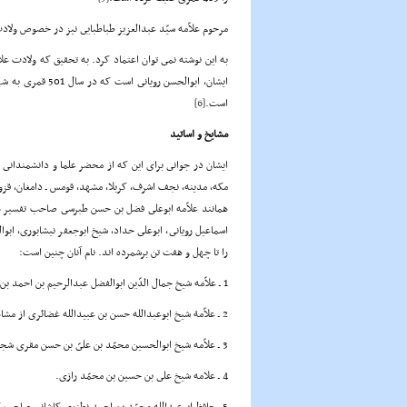
مرحوم علاّمه سیّد عبدالعزیز طباطبایى نیز در خصوص ولاد
ایشان، ابوالحسن 
است.
[6]
مشایخ و اساتید
ایشان در جوانى براى این که از محضر علما و دانشمندانى ب
مکه، مدینه، نجف اشرف، کربلا، مشهد، قومس ـ دامغان، قزوین،
همانند علاّمه ابوعلى فضل بن حسن طبرسى صاحب تفسیر
م
اسماعیل رویانى، ابوعلى حداد، شیخ ابوجعفر نیشابورى، ابو
را تا چهل و هفت تن برشمرده اند. نام آنان چنین است:
1 ـ علاّمه شیخ جمال الدّین ابوالفضل عبدالرحیم بن احمد بن محمّد بن محمّد بن الاخوة بغدادى شّیبانى نزیل اصفهان.
2 ـ علاّمة شیخ ابوعبدالله حسن بن عبیدالله غضائرى از مشاهیر علماى آل غضائرى.
3 ـ علاّمه شیخ ابوالحسین محمّد بن علىّ بن حسن مقرى شجاعى نیشابورى.
4 ـ علامه شیخ على بن حسین بن محمّد رازى.