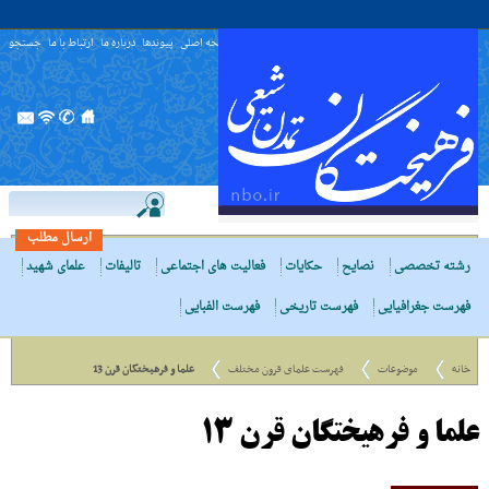
صفحه اصلی
پیوندها
درباره ما
ارتباط با ما
جستجو
ارسال مطلب
رشته تخصصی
نصایح
حکایات
فعالیت های اجتماعی
تالیفات
علمای شهید
فهرست جغرافیایی
فهرست تاریخی
فهرست الفبایی
خانه
موضوعات
فهرست علمای قرون مختلف
علما و فرهیختگان قرن 13
علما و فرهیختگان قرن 13