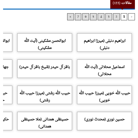
مقالات
(133)
»
7
6
5
4
3
2
1
«
ابراهیم دنبلی (میرزا ابراهیم
ابوالحسن مشکینی (آیت الله
ابوالفض
دنبلی)
مشکینی)
اسماعیل محلاتی (آیت الله
باقر آل حیدر (شیخ باقر آل حیدر)
جهانگ
محلاتی)
حبیب الله خویی (میرزا حبیب الله
حبیب الله رشتی (میرزا حبیب الله
حبیب 
خویی)
رشتی)
حبی
حسین نوری (محدث نوری)
حسینقلی همدانی (ملا حسینقلی
حکیم 
همدانی)