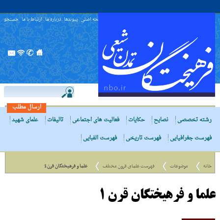
صفحه اصلی
پیوندها
درباره ما
ارتباط با ما
جستجو
ارسال مطلب
رشته تخصصی
نصایح
حکایات
فعالیت های اجتماعی
تالیفات
علمای شهید
فهرست جغرافیایی
فهرست تاریخی
فهرست الفبایی
خانه
موضوعات
فهرست علمای قرون مختلف
علما و فرهیختگان قرن 1
علما و فرهیختگان قرن 1