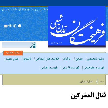
صفحه اصلی
پیوندها
درباره ما
ارتباط با ما
جستجو
ارسال مطلب
رشته تخصصی
نصایح
حکایات
فعالیت های اجتماعی
تالیفات
علمای شهید
فهرست جغرافیایی
فهرست تاریخی
فهرست الفبایی
خانه
قتال المشرکین
قتال المشرکین