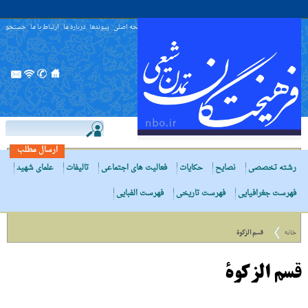
صفحه اصلی
پیوندها
درباره ما
ارتباط با ما
جستجو
ارسال مطلب
رشته تخصصی
نصایح
حکایات
فعالیت های اجتماعی
تالیفات
علمای شهید
فهرست جغرافیایی
فهرست تاریخی
فهرست الفبایی
خانه
قسم الزکوة
قسم الزکوة