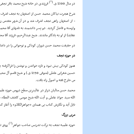
[1]
)
(
در سال 1200 ق.
فرزندى در خانه شیخ محمد باقر نجفى ب
شرح هجرت نیاکان محمد حسن از اصفهان به نجف اشرف را ا
- از اصفهان راهى نجف اشرف شد و در آن شهر مقدس رحل
وارسته و فاضل گردید. دو پسر دانشمند به نامهاى آقا محم
عقاید) از او به یادگار ماندند. شیخ عبدالرحیم، فرزند آقا
در حقیقت محمد حسن دوران کودکى و نوجوانى را در دامان
در حوزه نجف
هنوز کودکى بیش نبود و تازه خواندن و نوشتن را فراگرفت
س خارج فقه و اصول راه یافت.
محمد حسن سالیان دراز در عالیترین سطح دروس حوزه علمیه
الله سید جواد عاملى و آیت الله شیخ موسى کاشف الغطاء
نایل آید و نگارش کتاب بى همتاى «جواهرالکلام» را آغاز
مربى بزرگ
[3]
)
(
حوزه علمیه نجف به برکت تدریس صاحب جواهر
رونق تا