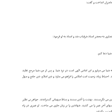
حاضران انداخت و گفت:
 انصارى به محضر استاد شرفیاب شد و استاد به او فرمود:
ما دعا کنم.
ه شما مى سپارم و این امانتى الهى است در نزد شما. و پس از من، شما مرجع تقلید
. احتیاط زیاد، زحمت امت اسلامى را فراهم مى سازد و دین اسلام، دین جامع و سهل
ر انتظار به زمین مى نگریستند. بهشت را آذین بستند و بساط میهمانى گستراندند. جواهر بى نظیر
سهاى آخر عمر را مى کشید. شهادتین را بر زبان جارى مى ساخت. او عمرى در راه
کوت پر بگشاید.