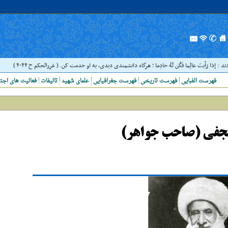
يتَ عالِما فَکُن لَهُ خادِما ؛ هرگاه دانشمندى ديدى، به او خدمت کن. ( غررالحکم ح ۴۰۴۴ )
فهرست الفبایی
فهرست تاریخی
فهرست جغرافیایی
علمای شهید
تالیفات
فعالیت های اجت
جفی (صاحب جواهر)