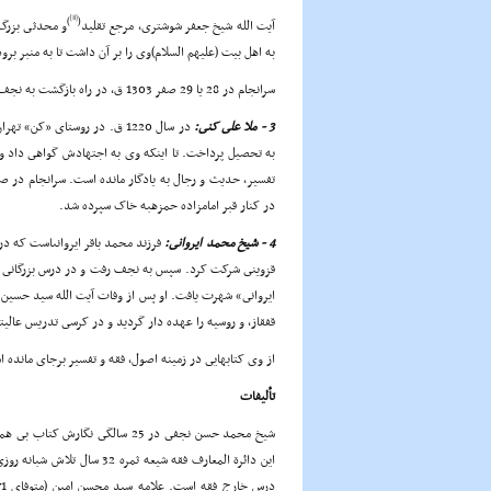
[8]
)
(
آیت الله شیخ جعفر شوشترى، مرجع تقلید
و محدثى بزرگ ب
به اهل بیت (علیهم السلام)وى را بر آن داشت تا به منبر برو
سرانجام در 28 یا 29 صفر 1303 ق، در راه بازگشت به نجف، در کرند غرب بدرود حیات گفت و در نجف به خاک سپرده شد.
3 - ملا على کنى:
در سال 1220 ق. در روستاى «ک
به تحصیل پرداخت. تا اینکه وى به اجتهادش گواهى داد و او
در کنار قبر امامزاده حمزهبه خاک سپرده شد.
4 - شیخ محمد ایروانى:
قزوینى شرکت کرد. سپس به نجف رفت و در درس بزرگانى 
قفقاز، و روسیه را عهده دار گردید و در کرسى تدریس عال
از وى کتابهایى در زمینه اصول، فقه و تفسیر برجاى مانده است. سرانجام در سال 
تألیفات
شیخ محمد حسن نجفى در 25 سالگى ن
این دائرة المعارف فقه شیعه