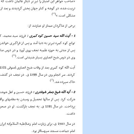
«صاحب جواهر این امتیاز را نیز بر دیگر عالمان داشت که
تربیت شده، در گوشه و کنار جهان پخش گردیدند و بعد از او
[4]
)
(
مشکلى است.»
برخى از شاگردان ممتاز او عبارتند از:
1 - آیت الله سید حسین کوه کمرى :
توابع کوه کمره تبریز به دنیا آمد و پس از فراگیرى خواند
پس از مدتى به حوزه علمیه نجف روى آورد و در درس صاح
[6]
)
(
وى در درس شیخ انصارى بسیار شنیدنى است.
کردند. سر انجام وى در سال 9
[7]
)
(
خاک سپرده شد.
2 - آیه الله شیخ جعفر شوشترى :
فرزند حسین و اهل شوشتر
شرکت کرد. پس از سالها تحصیل و رسیدن به مقامهاى والاى
پرداخت. در سال 1291 ق. به نجف بازگش
داشت.
در سال 1302 ق، براى زیارت امام رضا(علیه السلام)
امام جماعت مسجد سپهسالار بود.