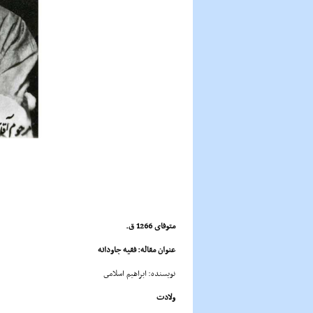
متوفاى 1266 ق.
عنوان مقاله: فقیه جاودانه
نویسنده: ابراهیم اسلامى
ولادت