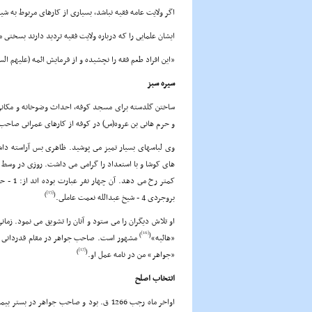
اگر ولایت عامه فقیه نباشد، بسیارى از کارهاى مربوط به شی
ایشان علمایى را که درباره ولایت فقیه تردید دارند بسختى 
«این افراد طعم فقه را نچشیده و از فرمایش ائمه (علیهم ال
سیره سبز
ساختن گلدسته براى مسجد کوفه، احداث وضوخانه و مکان
و حرم هانى بن عروه(س) در کوفه از کارهاى عمرانى صاحب
وى لباسهاى بسیار تمیز مى پوشید. ظاهرى بس آراسته داش
هاى کوشا و با استعداد را گرامى مى داشت. روزى در وسط در
[15]
)
(
بروجردى 4 - شیخ عبدالله نعمت عاملى.
او تلاش دیگران را مى ستود و آنان را تشویق مى نمود. زم
[16]
)
(
«هائیه»
مشهور است. صاحب جواهر در مقام قدردانى از 
[17]
)
(
«جواهر» من در نامه عمل او.
انتخاب اصلح
اواخر ماه رجب 1266 ق. بود و صاحب جواهر 