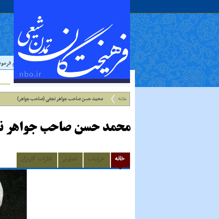
حدیث:
امام علي عليه السلام فرمودند : إذا رَأ
خانه
محمد حسن صاحب جواهر نجفی (صاحب جواهر)
محمد حسن صاحب جواهر ن
خانه
جزئیات
تصاویر
نظرات کاربران