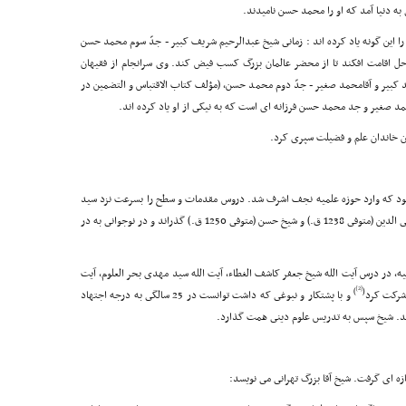
ه دنیا آمد که او را محمد حسن نامیدند.
ین گونه یاد کرده اند : زمانى شیخ عبدالرحیم شریف کبیر - جدّ سوم محمد حسن
 اقامت افکند تا از محضر عالمان بزرگ کسب فیض کند. وى سرانجام از فقیهان
د کبیر و آقامحمد صغیر - جدّ دوم محمد حسن، (مؤلف کتاب الاقتباس و التضمین در
 محمد صغیر و جد محمد حسن فرزانه اى است که به نیکى از او یاد کرده اند.
 خاندان علم و فضیلت سپرى کرد.
ه بود که وارد حوزه علمیه نجف اشرف شد. دروس مقدمات و سطح را بسرعت نزد سید
حسین شقرایى عاملى (متوفى 1230 ق.) و شیخ قاسم آل محیى الدین (متوفى 1238 ق.) و شیخ حسن (متوفى 1250 ق.) گذراند و در نوجوانى به در
، در درس آیت الله شیخ جعفر کاشف الغطاء، آیت الله سید مهدى بحر العلوم، آیت
[2]
)
(
 شرکت کرد
و با پشتکار و نبوغى که داشت توانست در 25 سالگى به درجه اجتهاد
 کند. شیخ سپس به تدریس علوم دینى همت گذارد.
زه اى گرفت. شیخ آقا بزرگ تهرانى مى نویسد: