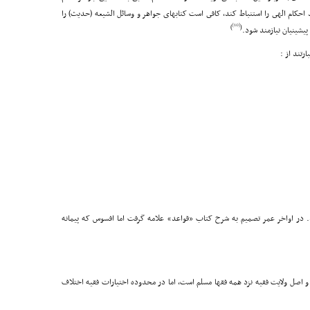
حکام الهى را استنباط کند، کافى است کتابهاى جواهر و وسائل الشیعه (حدیث) را
[10]
)
(
پیشینیان نیازمند شود.
رتند از :
 در اواخر عمر تصمیم به شرح کتاب «قواعد» علامه گرفت اما افسوس که پیمانه
 و اصل ولایت فقیه نزد همه فقها مسلم است، اما در محدوده اختیارات فقیه اختلاف