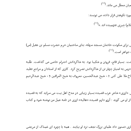
[12]
)
(
عیان معطل مى ماند.
مورد نکوهش قرار داده، مى نویسد:
[13]
)
(
سلام) چیزى نفهمیده اند.»
ى براى سکونت خادمان مسجد سهله، بناى ساختمان حرم حضرت مسلم بن عقیل (س)
[14]
)
(
 جواهر است.
ت. بسیار قانع، فروتن و شکیبا بود. به شاگردانش احترام خاصى مى گذاشت. طلبه
س به امتیاز چهار تن از شاگردانش تصریح کرد. کارى که از استادان و مراجع تقلید
کمتر رخ مى دهد. آن چهار نفر عبارت بوده اند از: 1 - حاج ملا على کنى 2 - شیخ عبدالحسین، معروف به شیخ العراقین 3 - شیخ عبدالرحیم
انى «ازرى» شاعر عرب قصیده بسیار زیبایى در مدح اهل بیت مى سراید که به قصیده
او مى گوید : آرزو دارم قصیده «هائیه» ازرى در نامه عمل من نوشته شود و کتاب
در بستر بیمارى دستور داد علماى بزرگ نجف نزد او بیایند . همه با چهره اى غمناک از مریضى