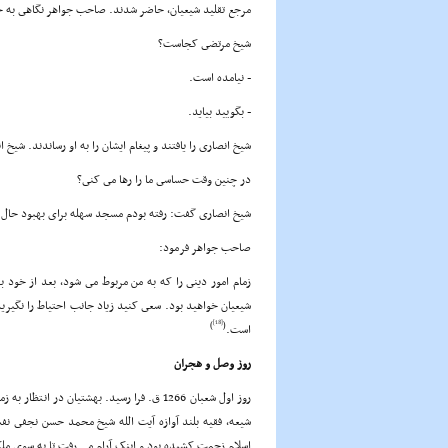
مرجع تقلید شیعیان، حاضر شدند. صاحب جواهر نگاهى به 
شیخ مرتضى کجاست؟
- نیامده است.
- بگویید بیاید.
شیخ انصارى را یافتند و پیغام ایشان را به او رساندند. شیخ
در چنین وقت حساسى ما را رها مى کنى؟
شیخ انصارى گفت: رفته بودم مسجد سهله براى بهبود حال ش
صاحب جواهر فرمود:
زمام امور دینى را که به من مربوط مى شود، بعد از خود ب
شیعیان خواهید بود. سعى کنید زیاد جانب احتیاط را نگیرید
[18]
)
(
است.
روز وصل و هجران
روز اول شعبان 1266 ق. فرا رسید. بهشتیان د
شیعه، فقیه بلند آوازه آیت الله شیخ محمد حسن نجفى نف
اسلام زحمت کشیده بود و اینک آرام مى رفت تا به سوى مل