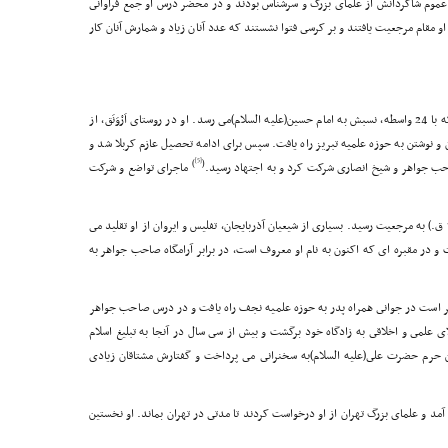
 عموم شاگردانش از علماى بزرگ و سرشناس بودند و در محضر درس او جمع فراوانى
 مقام مرجعیت یافتند و بر کرسى فتوا نشستند که عدد آنان زیاد و شمارش آنان کار
فرزند سید محمد، که با 24 واسطه، نسبش به امام حسین(علیه السلام)مى رسد. او در روستاى اَرْوَنَق، از
ن و نوشتن به حوزه علمیه تبریز راه یافت. سپس براى ادامه تحصیل عازم کربلا شد و
[5]
)
(
ب جواهر و شیخ انصارى شرکت کرد و به اجتهاد رسید.
ماجراى تواضع و شرکت
آیت الله کوه کمرى بعد از وفات شیخ انصارى (متوفى 1281 ق.) به مرجعیت رسید. بسیارى از شیعیان آذربایجان، تفلیس و ایروان از او تقلید مى
129 ق. در نجف در گذشت و در مقبره اى که اکنون به نام او معروف است، در برابر آرامگاه صاحب جواهر به
 است در جوانى همراه پدر به حوزه علمیه نجف راه یافت و در درس صاحب جواهر
 علمى و اخلاقى به زادگاه خود برگشت و بیش از سى سال در آنجا به تبلیغ اسلام
ت. او در صحن حرم حضرت على(علیه السلام)به سخنرانى مى پرداخت و گفتارش مشتاقان زیادى
به ایران آمد و علماى بزرگ تهران از او درخواست کردند تا مدتى در تهران بماند. او نخستین