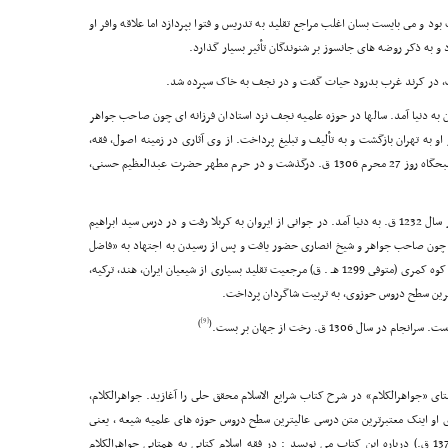
ود و مى بایست بسان اغلب مراجع تقلید به تدریس و فتوا بپردازد اما علاقه وافر او
د و به ذکر روضه هاى جانسوز بر شنوندگان تأثیر بسیار گذارد.
ن» تهران به دنیا آمد. سالها در حوزه علمیه نجف نزد استادان فرزانه اى چون صاحب جواهر
 به تهران بازگشت و به تألیف و تبلیغ پرداخت. از وى آثارى در زمینه اصول، فقه،
تفسیر، حدیث و رجال به یادگار مانده است. سرانجام در صبحگاه روز 27 محرم 1306 ق. درگذشت و در حرم مطهر حضرت عبدالعظیم حسنى،
فرزند محمد باقر ایروانىاست که در سال 1232 ق. به دنیا آمد. در جوانى از ایروان به کربلا رفت و در درس سید ابراهیم
چون صاحب جواهر و شیخ انصارى حضور یافت و پس از رسیدن به اجتهاد به «فاضل
ایروانى» شهرت یافت. او پس از وفات آیت الله سید حسین کوه کمرى (متوفى 1299 هـ . ق) مرجعیت تقلید بسیارى از شیعیان ایران، هند، ترکیه،
یترین سطح دروس حوزوى، به تربیت شاگردان پرداخت.
[9]
)
(
1306 ق. رخت از جهان بر بست.
گارش کتاب بى همتاى «جواهرالکلام» در شرح کتاب شرایع الاسلام محقق حلى را آغازید. جواهرالکلام،
 ثمره 32 سال تلاش شبانه روزى او اینک معتبرترین متن درسى عالیترین سطح دروس حوزه هاى علمیه شیعه ، یعنى
درس خارج فقه است. علامه سید محسن امین (متوفاى 1371 ق.) درباره این کتاب مى نویسد : در فقه اسلام کتابى به همتایى جواهرالکلام