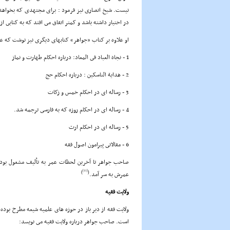
نیست. شیخ انصارى نیز فرمود : براى مجتهدى که بخواهد ا
در اختیار داشته باشد و کمتر اتفاق مى افتد که به کتابى از 
او علاوه بر کتاب «جواهر» کتابهاى دیگرى نیز نوشت که عبا
1 - نجاة العباد فى المعاد: درباره احکام طهارت و نماز
2 - هدایة الناسکین : درباره احکام حج
3 - رساله اى در احکام خمس و زکات
4 - رساله اى در احکام روزه که به فارسى ترجمه شد.
5 - رساله اى در احکام ارث
6 - مقالاتى پیرامون اصول فقه
صاحب جواهر تا آخرین لحظات عمر به تألیف مشغول بود.
[11]
)
(
عمرش به سر آمد.
ولایت فقیه
ولایت فقه از دیر باز در حوزه هاى علمیه شیعه مطرح بوده
است. صاحب جواهر درباره ولایت فقیه مى نویسد: