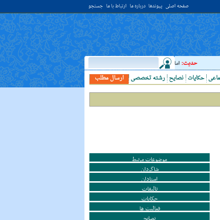
صفحه اصلی
پیوندها
درباره ما
ارتباط با ما
جستجو
حدیث:
امام علي (عليه السلام) فرمودند: النَّظرُ إلي العَالِم أحبُّ إلَي الله مِن اعتکافِ سَنَهٍ 
ماعی
حکایات
نصایح
رشته تخصصی
ارسال مطلب
موضوعات مرتبط
شاگردان
استادان
تالیفات
حکایات
فعالیت ها
نصایح