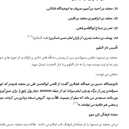
31. محمّد بن احمد بن نُعیم، معروف به ابوعبدالله شاذانى.
32. محمّد بن ابراهیم بن محمّد بن فارس.
33. نصر بن صباح ابوالقاسم بلخى.
[14]
)
(
34. یوسف بن سخت بصرى، از یاران امام حسن عسکرى
(علیه السلام)
.
تأسیس دار العلوم
محمّد بن مسعود عیّاشى سمرقندى پس از رسیدن به قلّه هاى دانش و بازگشتِ از حوزه هاى دی
پدر به او ارث رسیده بود، را به دار العلوم و یا دار الحدیث تبدیل نمود.
نجاشى مى نویسد:
«ابوعبدالله حسین بن عبدالله غضائرى گفت: از قاضى ابوالحسن على بن محمّد شنیدم که اب
سمرقندى پس از مرگ پدرش، تمام میراث او، از جمله 000
وى مانند مسجدى مى ماند که مملو از جمعیت طلاّب بود. گروهى نسخه بردارى مى کردند، جمع
[15]
)
(
و بعضى هم حاشیه مى نوشتند.»
مجدد فرهنگى قرن سوم
برخى محمّد بن مسعود را از مجدّدان فرهنگ ناب اسلام مى دانند. علامّه سید محمّد حسین طباطب