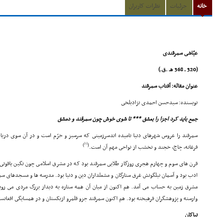
خانه
جزئیات
نظرات کاربران
عیّاشى سمرقندى
(320 ـ 368 هـ .ق.)
عنوان مقاله: آفتاب سمرقند
نویسنده: سیدحسن احمدى نژادبلخى
جمع باید کرد اجزا را بعشق *** تا شوى خوش چون سمرقند و دمشق
سمرقند را عروس شهرهاى دنیا نامیده اندسرزمینى که سرسبز و خرّم است و در آن سوى دریاى 
[1]
)
(
فرغانه، چاچ، خجند و نخشب از نواحى مهم آن است.
قرن هاى سوم و چهارم هجرى روزگار طلایى سمرقند بود که در مشرق اسلامى چون نگین یاقوتى 
ادب بود و آسمان نیلگونش غرق ستارگان و مشعلداران دین و دنیا بود. مدرسه ها و مسجدهاى سمرق
مشرق زمین به حساب مى آمد. هم اکنون از میان آن همه ستاره به دیدار بزرگ مردى مى رویم
وارسته و پژوهشگران فرهیخته بود. هم اکنون سمرقند جزو قلمرو ازبکستان و در همسایگى افغانست
نیاکان