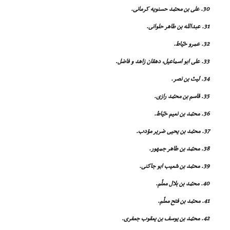
30. على بن محمّد حسنویه کرمانى.
31. عبدالله بن طاهر حلوانى.
32. عمرو خیّاط.
33. على ابو اسماعیل، دهقان زاهد و فاضل.
34. لیث بن نصر.
35. قاسم بن محمّد رازى.
36. محمّد بن نعیم خیّاط.
37. محمّد بن یحیى ضریر مؤدب.
38. محمّد بن طاهر جمهور.
39. محمّد بن شعیب ابو جاکنى.
40. محمّد بن بلال معلّم.
41. محمّد بن فتح معلّم.
42. محمّد بن یوسف بن یعقوب جعفرى.