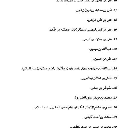
16. على بن محمّد بن نصیر کشى از سمرقند است.
17. على بن محمّد بن فروزان قمى.
18. على بن على خزاعى.
19. على بن قیس قومسى (سمنانى)20. عبدالله بن خَلَفْ.
21. على بن محمّد بن عیسى.
22. عبدالله بن میمون.
23. على بن حسین.
24. عبدالله بن حمدویه بیهقى (سبزوارى)، شاگردان امام عسکرى
(علیه السلام)
.
25. فضل بن شاذان نیشابورى.
26. سلیمان بن جعفر.
27. محمّد بن یزدان رازى (اهل رى).
28. قاسم بن هشام لؤلؤ، از شاگردان امام حسن عسکرى
(علیه السلام)
.
29. محمّد بن احمد نَهْدى.
30. محمّد بن عیسى بن عبید یقطینى.