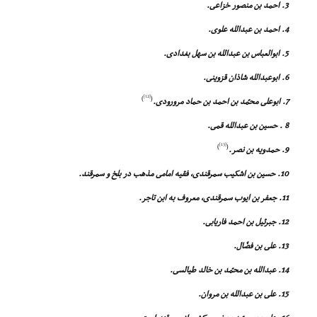
3. احمد بن منصور خزاعى.
4. احمد بن عبدالله علوى.
5. ابوالعباس بن عبدالله بن سهل بغدادى.
6. ابوعبدالله شاذان قزوینى.
[12]
)
(
7. ابوعلى محمّد بن احمد بن حماد مرورودى.
8 . حسین بن عبدالله قمى.
[13]
)
(
9. حمدویه بن نصر.
10. حسین بن اشکیب سمرقندى، فقیه امامى مذهب در بلخ و سمرقند.
11. جعفر بن ایوب سمرقندى، معروف به ابن تاجر.
12. جبرئیل بن احمد فاریابى.
13. على بن فضّال.
14. عبدالله بن محمّد بن خالد طیالسى.
15. على بن عبدالله بن مروان.