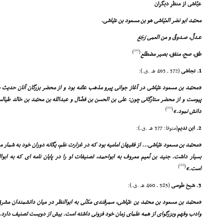
عیّاشى از منظر دیگران
محمّد ابو نضر العیّاشى هو بن مسعود بن عیّاشى.
عـدلٌ، صـدوقٌ و من العمى رَجَعَ
[20]
)
(
طق، صح، منفق، بصیر مضطلع
1. نجاشى
(372 ـ 463 هـ .ق.):
«محمّد بن مسعود عیّاشى در آغاز جوانى پیرو مذهب عامّه بود و از محضر بزرگان آنان حدیث
پیوست و از محضر ستارگانى چون: على بن الحسن بن فضّال و عبدالله بن محمّد بن خالد طیال
[21]
)
(
دانش نمود.»
2. ابن ندیم
(متوفا: 377 هـ .ق.):
«محمّد بن مسعود عیّاشى... از فقیهان امامیه بود که در غزارت علم، یگانه دوران خود به شما
بسیار داشت. جنید بن نُعیم معروف به ابواحمد، تصنیفات او را در پایان نامه اى که به اب
[22]
)
(
است.»
3. شیخ طوسى
(385 ـ 460 هـ .ق.):
«محمّد بن مسعود بن محمّد بن عیّاشى، سمرقندى مکنّى به ابوالنظر در میان دانشمندان مشرق 
وادب وفهم وبزرگواى از همه علماى زمان خود فزونى داشته است. بیش از دویست تصنیف دارد.