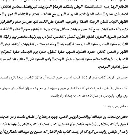
الذبائح الرضا
(علیه السلام)
المتعة، الوطى بالملک، الوصایا المواریث، البروالصلة، محاسن الاخلاق، ح
الاستیذان، عشرة النساء، الشهادات، الشروط، الیمین مع الشاهد، العتق و الکتابة، النشوز و الخ
الظهار، الایلاء، اللعان، الرجعة، الصفة و التوحید، الصلوة على الائمه، الرد على من صام و افطر قب
یکره مناکحته، اثبات مسح القدمین، جوابات مسائل وردت من عدة بلدان، صوم السّنة و النافلة، فر
الملاحم، المروة، التنزیل، فضایل القرآن، الغسل ، الخمس، النوادر، یوم ولیلة، مختصر یوم و لیلة، ال
الثیاب، صلوة الحضر، صلوة السفر، محنة الاوصیاء، المساجد، مختصر الطهارات، ابتداء فرض الصل
الظهر و العصر، الاذان، حدود الصلوة، السهو، صلوة العلیل، صلوة یوم الجمعة، صلوة الحوائج
الکسوف، صلوة الاستسقاء، صلوة السفینة، غسل المیت، الماتم، الصلوة على الجنائز، البداء، سیرة
معیار الاخبار، الموضح.
جنید مى گوید: کتاب هاى او 208 کتاب است و جمع کننده آن ها 27 کتاب را پیدا نکرده است.
کتاب هاى عیّاشى به سرعت در کتابخانه هاى مهم و حوزه هاى معروف جهان اسلام، در معرض دی
وى براى اولین بار، در سال 356 هـ .ق. به بغداد راه یافت.
نجاشى مى نویسد:
قسمتى از کتب عیّاشى را با خود داشت و او نخستین کسى است که کتب عیّاشى را وارد بغداد نم
زاهد از عیّاشى روایت مى کرد که او راست کتاب ملح الاخبار که حسین بن عبیدالله (غضائرى) آن