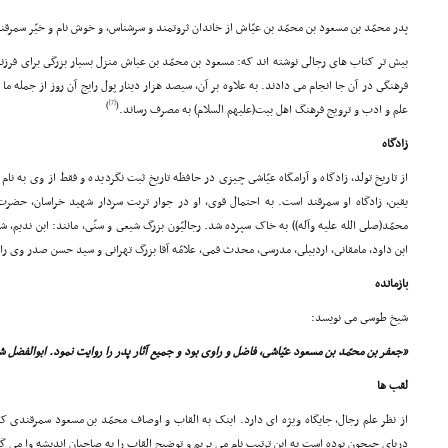
پدر محمّد بن مسعود بن محمّد بن عیّاش از خاندان ثروتمند و سرشناس، و خوش نام و خیّر سمرقند
بیش تر کتاب هاى رجالى نوشته اند که: مسعود بن محمّد بن عیاش منزل بسیار بزرگى براى فر
فرهنگى در آن جا انجام مى دادند. به علاوه بر آن، سیصد هزار دینار پول رایج آن روز از جمله ما
[7]
)
(
علم و ادب و ترویج فرهنگ اهل بیت(علیهم السلام) به مصرف رساند.
زادگاه
از تاریخ تولد، زادگاه و آرامگاه عیّاشى چیزى در حافظه تاریخ ثبت نگردیده و فقط از وى به نام
یقین، زادگاه او سمرقند است. به احتمال قوى، او در جوار تربت سردار شهید خراسان، حضر
محمّد(صلى الله علیه وآله)) به خاک سپرده شد. رجالیّون بزرگ شیعى و سنّى، مانند: ابن ندیم، 
ابن داود، مامقانى، اردبیلى، مدرسى، محدث قمى، علامّه آقا بزرگ تهرانى و سید حسن صدر وى را
بازمانده
شیخ طوسى مى نویسد:
«جعفر بن محمّد بن مسعود عیّاشى، فاضل و راوى بود و جمیع آثار پدر را روایت نمود. ابوالفضل ش
لقب ها
از نظر علم رجال، جایگاه ویژه اى دارد. اینک به القاب و اوصاف محمّد بن مسعود سمرقندى که
دریاى جیحون بوده است به این ترتیب نام مى بریم و توضیح القاب را به صاحبان اندیشه وا مى گذ