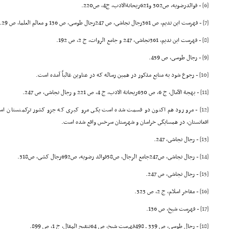
[6]
- فوائدرضویه، ص302 و621ریحانةالادب، ج4، ص220.
[7]
- فهرست ابن ندیم، ص 361رجال نجاشى، ص 247رجال طوسى، ص 136 و معالم العلما، ص 29.
[8]
- فهرست ابن ندیم، 361نجاشى، 247 و جامع الروات، ج 2، ص 192.
[9]
- رجال طوسى، ص 459.
[10]
- رجوع شود به منابع مذکور در همین رساله که در عناوین غالباً آمده است.
[11]
- بهجة الآمال، ج 6، ص 630ریحانة الادب، ج 4، ص 221 و رجال نجاشى، ص 247.
[12]
- مرو رود هم اکنون دو قسمت شده است یکى مرو کبرى که جزو کشور ترکمنستان اس
افغانستان، در همسایگى خراسان و شهرستان سرخس واقع شده است.
[13]
- رجال نجاشى، 247.
[14]
- رجال نجاشى، ص247جامع الرجال، ص58فوائد رضویه، ص692رجال کشى، ص318.
[15]
- رجال نجاشى، ص 247.
[16]
- مفاخر اسلام، ج 2، ص 323.
[17]
- فهرست شیخ، ص 136.
[18]
- رجال طوسى، ص 339 ـ 498فهرست شیخ، ص 64تنقیح المقال، ج 1، ص 899.