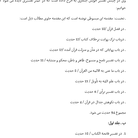
وى در چینش تفسیر خویش ابتکارى به خرج داده است که در کمتر تفسیرى دیده مى شود که ذی
خوانیم:
ـ نخست: مقدمه اى مبسوطى نوشته است که این مقدمه حاوى مطالب ذیل است:
ـ در فضل قرآن /18 حدیث
ـ درباب ترک روایت برخلاف کتاب /17 حدیث
ـ در باب روایاتى که در شأن و منزلت قرآن آمده /17 حدیث
ـ در باب تفسیر ناسخ و منسوخ، ظاهر و باطن، محکم و متشابه / 11 حدیث
ـ در باب ما عنى به الائمه من القرآن / 8 حدیث
ـ در باب علم ائمّه به تأویل / 13 حدیث
ـ در باب تفسیر برأى / 6 حدیث
ـ در باب نکوهش جدال در قرآن / 4 حدیث
مجموع 94 حدیث مى شود.
ب ـ جلد اول:
1. در تفسیر فاتحة الکتاب / 28 حدیث