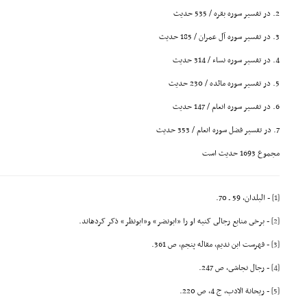
2. در تفسیر سوره بقره / 535 حدیث
3. در تفسیر سوره آل عمران / 185 حدیث
4. در تفسیر سوره نساء / 314 حدیث
5. در تفسیر سوره مائده / 230 حدیث
6. در تفسیر سوره انعام / 147 حدیث
7. در تفسیر فضل سوره انعام / 353 حدیث
مجموع 1693 حدیث است
[1]
- البلدان، 59 ـ 70.
[2]
- برخى منابع رجالى کنیه او را «ابونضر» و«ابونظر» ذکر کردهاند.
[3]
- فهرست ابن ندیم، مقاله پنجم، ص 361.
[4]
- رجال نجاشى، ص 247.
[5]
- ریحانة الادب، ج 4، ص 220.