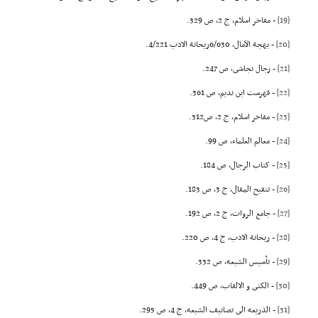
[19]
- مفاخر اسلام، ج 2، ص 329.
[20]
- بهجة الآمال، 6/630ریحانة الادب 4/221.
[21]
- رجال نجاشى، ص 247.
[22]
- فهرست ابن ندیم، ص 361.
[23]
- مفاخر اسلام، ج 2، ص312.
[24]
- معالم العلماء، ص 99.
[25]
- کتاب الرجال، ص 184.
[26]
- تنقیح المقال، ج 3، ص 183.
[27]
- جامع الروات، ج 2، ص 192.
[28]
- ریحانة الادب، ج 4، ص 220.
[29]
- تأسیس الشیعه، ص 332.
[30]
- الکنى و الالقاب، ص 449.
[31]
- الذریعه الى تصانیف الشیعه، ج 4، ص 295.