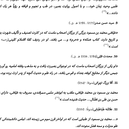
علمى وحید زمان خود... و با اصول روایت بصیر، در طب و نجوم و قیافه و رؤیأ هر یک ا
[28]
)
(
داده...»
9. سید حسن صدر
(1272 ـ 1291 هـ .ق.):
«عیّاشى محمّد بن مسعود بزرگى از بزرگان اصحاب ماست که در کثرت تصنیف و تألیف شهرت به س
و تاریخ دارد، کتاب «مکه» و «حرم» و... مى باشد. او در ردیف ثقة الاسلام کلینى
(رحمه ا
[29]
)
(
است.»
10. محدث قمّى
(1294 ـ 1316 هـ .ق.):
«او یکى از بزرگان اصحاب ماست که در نوجوانى بصیرت یافت و به مذهب وفقه امامیه رو آورد 
جمعى دیگر از مشایخ کوفه، بغداد و قم مى باشد. در راه علم و حدیث آنچه از پدر ارث برده بود، 
11. آقا بزرگ تهرانى
(متوفا: 1347):
[31]
)
(
حسن بن على بن فضّال... حدیث شنیده است.»
12. علامّه طباطبایى
(متوفّا: 1358):
«... محمّد بن مسعود از علمایى است که در اواخر قرن سوم مى زیسته اند. تمامى دانشمندانى که 
علو منزلت و سعه فضل ستوده اند.