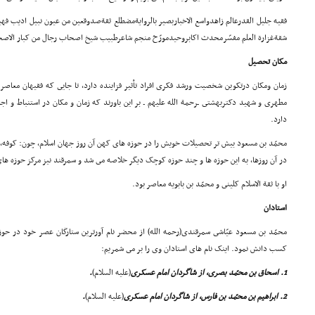
فقیه جلیل القدرعالم زاهدواسع الاخباربصیر بالروایةمضطلع ثقةصدوقعین من عیون نبیل ادیب فه
شقةغزارة العلم مفسّرمحدث اکابروحیدمورّخ منجم شاعرطبیب شیخ اصحاب رجال من کبار الاص
مکان تحصیل
زمان ومکان درتکوین شخصیت ورشد فکرى افراد تأثیر فزاینده دارد، تا جایى که فقیهان معاصر
مطهرى و شهید دکتربهشتى ـرحمة الله علیهم ـ بر این باورند که زمان و مکان در استنباط و ا
دارد.
محمّد بن مسعود بیش تر تحصیلات خویش را در حوزه هاى کهن آن روز جهان اسلام، چون: کوفه، ب
در آن روزها، به این حوزه ها و چند حوزه کوچک دیگر خلاصه مى شد و سمرقند نیز مرکز حوزه هاى
او با ثقة الاسلام کلینى و محمّد بن بابویه معاصر بود.
استادان
محمّد بن مسعود عیّاشى سمرقندى(رحمه الله) از محضر نام آورترین ستارگان عصر خود در حوز
کسب دانش نمود. اینک نام هاى استادان وى را بر مى شمریم:
1. اسحاق بن محمّد بصرى، از شاگردان امام عسکرى
(علیه السلام)
.
2. ابراهیم بن محمّد بن فارس، از شاگردان امام عسکرى
(علیه السلام)
.