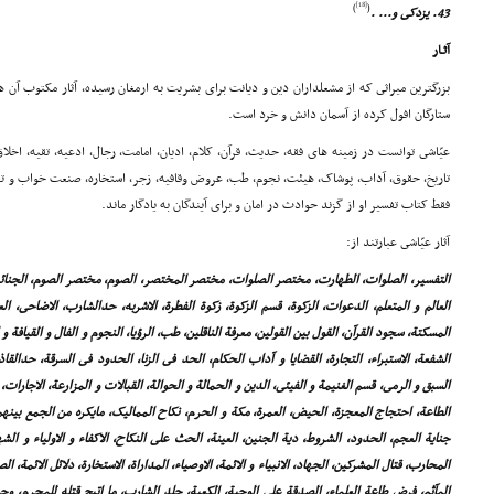
[18]
)
(
43. یزدکى و... .
آثـار
بزرگترین میراثى که از مشعلداران دین و دیانت براى بشریت به ارمغان رسیده، آثار مکتوب آن
ستارگان افول کرده از آسمان دانش و خرد است.
عیّاشى توانست در زمینه هاى فقه، حدیث، قرآن، کلام، ادیان، امامت، رجال، ادعیه، تقیه، اخلا
فقط کتاب تفسیر او از گزند حوادث در امان و براى آیندگان به یادگار ماند.
آثار عیّاشى عبارتند از:
التفسیر، الصلوات، الطهارت، مختصر الصلوات، مختصر المختصر، الصوم، مختصر الصوم، الجنائ
العالم و المتعلم، الدعوات، الزکوة، قسم الزکوة، زکوة الفطرة، الاشربه، حدالشارب، الاضاحى، الع
المسکتة، سجود القرآن، القول بین القولین، معرفة الناقلین، طب، الرؤیا، النجوم و الفال و القیافة و
الشفعة، الاستبراء، التجارة، القضایا و آداب الحکام، الحد فى الزنا، الحدود فى السرقة، حدالق
السبق و الرمى، قسم الغنیمة و الفیئى، الدین و الحمالة و الحوالة، القبالات و المزارعة، الاجارات، 
الطاعة، احتجاج المعجزة، الحیض، العمرة، مکة و الحرم، نکاح الممالیک، مایکره من الجمع بینهم،
جنایة العجم، الحدود، الشروط، دیة الجنین، العینة، الحث على النکاح، الاکفاء و الاولیاء و الش
المحارب، قتال المشرکین، الجهاد، الانبیاء و الائمة، الاوصیاء، المداراة، الاستخارة، دلائل الائمة، 
المآثم، فرض طاعة العلماء، الصدقة على الوجبة، الکعبة، جلد الشارب، ما اتیح قتله للمحرم، وجو