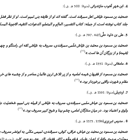
4. ابن شهر آشوب مازندرانى
(متوفا: 588 هـ .ق.):
جلد کتاب نوشته است، از جمله: کتاب التفسیر، العالِم و المتعلم، الدعوات، التقیه، الاجوبة المسک
5. على بن داود حلّى
(647 ـ 707 هـ .ق.):
«محمّد بن مسعود بن محمّد بن عیّاش سَلَمى سمرقندى، معروف به عیّاشى ثقه اى راستگو و چه
[25]
)
(
(شیعه) و از بزرگان آن ها است.»
6. مامقانى
(متوفا: 1351 هـ .ق.):
«محمّد بن مسعود از فقیهان شیعه امامیه و از پر تلاش ترین عالمان معاصر و از چشمه هاى خر
[26]
)
(
مقام و شهرت والایى برخوردار بود.»
7. اردبیلى
(متوفا: 1101 هـ .ق.):
«محمّد بن مسعود بن عیاش سلمى سمرقندى، معروف به عیّاشى از قبیله بنى تمیم، شخصیّت جلیل
[27]
)
(
وثوق و اعتماد بود. در میان ستارگان امامى، چشم بینا و شیخ کبیر معروف بود.»
8 . مدرس تبریزى
(1296 ـ 1373 هـ .ق.):
«محمّد بن مسعود بن محمّد بن عیاش، عراقى، کوفى، سمرقندى، تمیمى مکنّى به ابونضر معروف به 
محدّث، صدوق وثقة از اعیان علماى فرقه حقّه و اکابر فقهاى اثنى عشریه عهد کلینى
(رحمه الله)