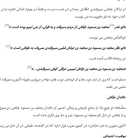
از نیاکان عیّاشى سمرقندى اطلاعى چندان در دست نیست و فقط در موارد اندکى اشاره بدان 
کتاب خود به نام «فهرست» مى نویسد:
[3]
[2]
)
(
)
(
«ابو نضر
محمّد بن مسعود عیّاشى از مردم سمرقند و به قولى، از بنى تمیم بوده است.»
ابوالعبّاس نجاشى مى نویسد:
[4]
)
(
«ابو نظر محمّد بن مسعود بن محمّد بن عیاش سُلمى سمرقندى معروف به عیّاشى است.»
در ریحانة الادب آمده است:
[5]
)
(
«محمّد بن مسعود بن محمّد بن عیّاش تمیمى عراقى کوفى سمرقندى...»
مسلم است که وى از تبار عرب ها و از دودمان عرب هاى مهاجر سرزمین ماوراء النهر و سمرقند
سلمى مى باشد.
خاندان عیّاشى
متأسفانه در هیچ یک از منابع تاریخى و رجالى، اسمى از خاندان محمّد بن مسعود عیّاشى در سمر
و یا عیّاشى در ذیل نام محمّد بن مسعود، پدر و جدّ وى تکرار شده است.
اکنون شهرى به نام «عیّاش» در کشور مغرب قرار دارد که در گذشته، علمایى در آن دیار مى زیس
موقعیت اجتماعى