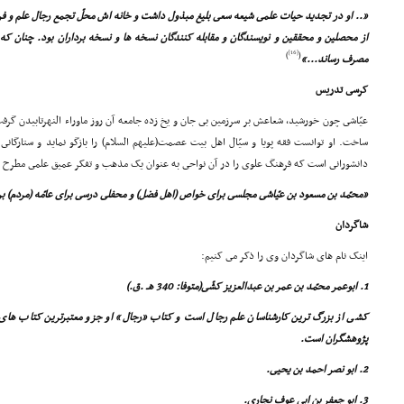
«.. او در تجدید حیات علمى شیعه سعى بلیغ مبذول داشت و خانه اش محلّ تجمع رجال علم و ف
از محصلین و محققین و نویسندگان و مقابله کنندگان نسخه ها و نسخه برداران بود. چنان که
[16]
)
(
مصرف رساند...»
کرسى تدریس
عیّاشى چون خورشید، شعاعش بر سرزمین بى جان و یخ زده جامعه آن روز ماوراء النهرتابیدن گرفت
ساخت. او توانست فقه پویا و سیّال اهل بیت عصمت(علیهم السلام) را بازگو نماید و ستارگان
دانشورانى است که فرهنگ علوى را در آن نواحى به عنوان یک مذهب و تفکر عمیق علمى مطرح ن
«محمّد بن مسعود بن عیّاشى مجلسى براى خواص (اهل فضل) و محفلى درسى براى عامّه (مردم) برق
شاگردان
اینک نام هاى شاگردان وى را ذکر مى کنیم:
1. ابوعمر محمّد بن عمر بن عبدالعزیز کشّى(متوفا: 340 هـ .ق.)
کشى از بزرگ ترین کارشناسان علم رجال است و کتاب «رجال» او جزو معتبرترین کتاب هاى 
پژوهشگران است.
2. ابو نصر احمد بن یحیى.
3. ابو جعفر بن ابى عوف نجارى.