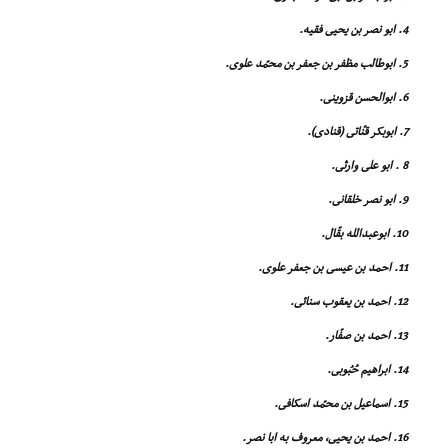
4. ابو نصر بن یحیى فقیه.
5. ابوطالب مظفر بن جعفر بن محمّد علوى.
6. ابوالحسن قزوینى.
7. ابوبکر قنّاتى (قنادى).
8 . ابو على وارثى.
9. ابو نصر خلقانى.
10. ابوعبدالله بقّال.
11. احمد بن عیسى بن جعفر علوى.
12. احمد بن یعقوب سنائى.
13. احمد بن صفّار.
14. ابراهیم حُبُوبى.
15. اسماعیل بن محمّد اسکافى.
16. احمد بن یحیى، معروف به ابا نصر.