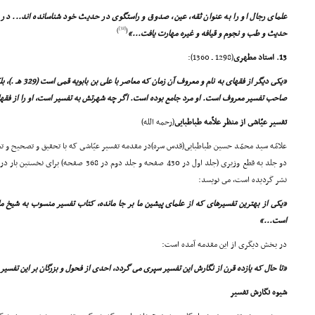
علماى رجال او را به عنوان ثقه، عین، صدوق و راستگوى در حدیث خود شناسانده اند... در
[32]
)
(
حدیث و طب و نجوم و قیافه و غیره مهارت یافت...»
13. استاد مطهرى
(1298 ـ 1360):
«یکى دیگر از فقهاى 
صاحب تفسیر معروف است. او مرد جامع بوده است. اگر چه شهرتش به تفسیر است، او را از فقها
تفسیر عیّاشى از منظر علاّمه طباطبایى
(رحمه الله)
علامّه سید محمّد حسین طباطبایى(قدس سره)در مقدمه تفسیر عیّاشى که با تحقیق و تصحیح و ت
نشر گردیده است، مى نویسد:
«یکى از بهترین تفسیرهاى که از علماى پیشین ما بر جا مانده، کتاب تفسیر منسوب به شیخ ما
است...»
در بخش دیگرى از این مقدمه آمده است:
«تا حال که یازده قرن از نگارش این تفسیر سپرى مى گردد، احدى از فحول و بزرگان بر این تفسیر خ
شیوه نگارش تفسیر