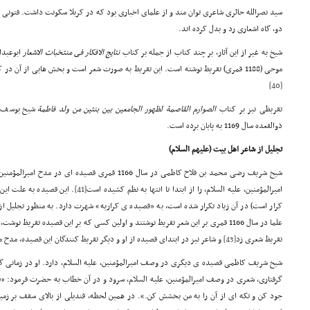
سید نصرالله حائری شاعری توان مند و از علمای اخباری بود که در کربلا سکونت داشت. فتونی ب
دو، گاه اشعاری رد و بدل کرده اند.
شیخ به غیر از این آثار، بر چند کتاب از جمله بر کتاب
نتایج الافکار فی منتخبات الاشعار
ابوعبدا
موحی (1188 قمری) تقریظ نوشته است. این تقریظ به صورت شعر است و بخش هایی از آن در کتاب
[40]
تقریظی نیز بر کتاب
الصوارم
القاصمة لظهور الجامعین بین بنتین من ولد فاطمة
شیخ یوسف بح
ذوالقعده سال 1169 به پایان برده است.
تجلیل از شاعر اهل بیت (علیهم السلام)
شیخ شریف رضی محمد بن فلاح کاظمی در سال 1166 قمری قصیده 
امیرالمؤمنین، علیه السلام، را از ابتدا تا انتها به نظم کشیده است
[41]
. این قصیده به علت این
کرار است) در آن زیاد تکرار شده است، به «قصیده ی کراریه» شهرت دارد. به منظور تجلیل از ا
علما در سال 1166 قمری بر این شعر تقریظ نوشتند و اولین کسی که بر این قصیده تقریظ نوشت، فتونی بود
تقریظ شعری زد
[43]
و شاعر نیز در ابتدای قصیده از او و دیگر تقریظ کنندگان این قصیده، مدح 
شیخ شریف کاظمی قصیده ی دیگری در وصف امیرالمؤمنین، علیه السلام، دارد. او در زمانی گرفت
گرفتاری، شعری در وصف امیرالمؤمنین، علیه السلام، سرود و در آن خطاب به حضرت فرمود: «ق
جود کن و تکه ای از آن را به من بخشش کن.». در همین لحظه، قندیلی از بالای سقف بر زمین 