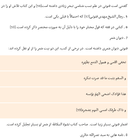
گفتنی است فتونی در علم نسب شناسی تبحر زیادی داشته است
[36]
و این کتاب تلاش او را در 
5 ـ
رجال الشیخ مهدی فتونی
[37]
که احتمالاً با قبلی یکی است.
6 ـ کتابی در فقه که قول مختار خود را با دلیل آن به صورت مختصر ذکر کرده است.
[38]
7 ـ دیوان شعر
فتونی دیوان شعری داشته است. در برخی از کتب، این دو بیت شعر را از او نقل کرده اند:
تخفی الاسی و همول الدمع یظهره
و السقم یثبت ما قد صرت تنکره
هذا فؤادک اضحی الهمّ یؤنسه
و ذاک طرفک امسی النوم یضجره
[39]
اشعار فتونی بسیار زیبا است. صاحب کتاب
نشوة السلافة
از شعر او بسیار تجلیل کرده است.
8 ـ نامه هایی به سید نصرالله حائری