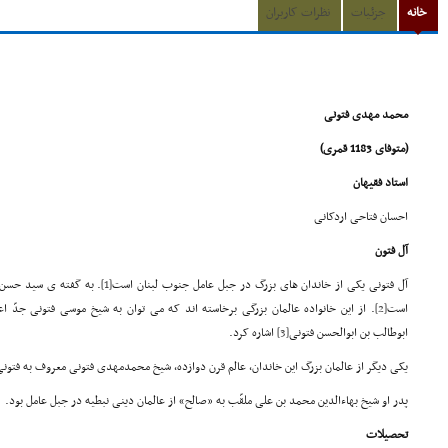
خانه
جزئیات
نظرات کاربران
محمد مهدی فتونی
(متوفای 1183 قمری)
استاد فقیهان
احسان فتاحی اردکانی
آل فتون
آل فتونی یکی از خاندان های بزرگ در جبل عامل جنوب لبنان است
[1]
. به گفته ی سید حسن ص
است
[2]
. از این خانواده عالمان بزرگی برخاسته اند که می توان به شیخ موسی فتونی جدّ اع
ابوطالب بن ابوالحسن فتونی
[3]
اشاره کرد.
یکی دیگر از عالمان بزرگ این خاندان، عالم قرن دوازده، شیخ محمدمهدی فتونی معروف به فتونی
پدر او شیخ بهاءالدین محمد بن علی ملقّب به «صالح» از عالمان دینی نبطیه در جبل عامل بود.
تحصیلات