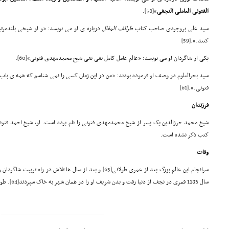
الفتونی العاملی النجفی
»
[58]
.
سید علی بروجردی صاحب کتاب
طرائف المقال
درباره ی او می نویسد: «و او شیخی بلندمرتب
کنند.».
[59]
یکی از شاگردان او می نویسد: «عالم عامل کامل نقی تقی شیخ محمدمهدی فتونی»
[60]
.
سید بحرالعلوم در وصف او فرموده بودند: «من در این زمان کسی را نمی شناسم که همه ی باب 
فتونی.».
[61]
فرزندان
شیخ محمد حرزالدین یک پسر از شیخ محمدمهدی فتونی را نام برده است. او، شیخ احمد فتو
کتب ذکر نشده است.
وفات
سرانجام این عالم بزرگ بعد از عمری طولانی
[63]
و بعد از سال ها تلاش در راه تربیت شاگردان و
سال 1183 قمری در نجف از دنیا رفت و بدن شریف او را در همان شهر به خاک سپردند
[64]
. طو