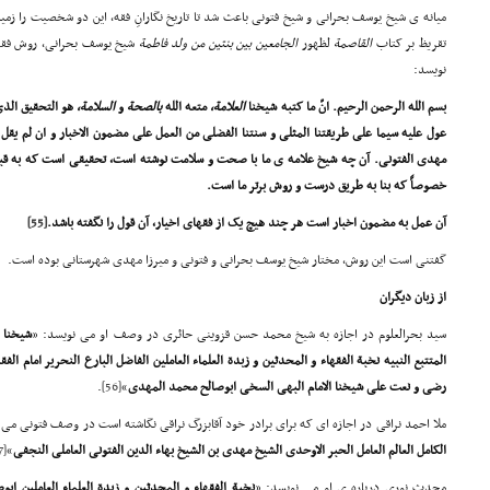
میانه ی شیخ یوسف بحرانی و شیخ فتونی باعث شد تا تاریخ نگارانِ فقه، این دو شخصیت را زمی
تقریظ بر کتاب
القاصمة
لظهور
الجامعین بین بنتین
من ولد
فاطمة
شیخ یوسف بحرانی، روش فقه
نویسد:
بسم الله الرحمن الرحیم. انّ ما کتبه شیخنا
ال
علامة
،
متعه الله
بالصحة
و
السلامة،
هو التحقیق الذی
عول علیه سیما علی طریقتنا المثلی و سنتنا الفضلی من العمل علی مضمون الاخبار و ان لم یقل 
مهدی الفتونی. آن چه شیخ علامه ی ما با صحت و سلامت نوشته است، تحقیقی است که به قبو
خصوصاً که بنا به طریق درست و روش برتر ما است.
آن عمل به مضمون اخبار است هر چند هیچ یک از فقهای اخیار، آن قول را نگفته باشد.
[55]
گفتنی است این روش، مختار شیخ یوسف بحرانی و فتونی و میرزا مهدی شهرستانی بوده است.
از زبان دیگران
سید بحرالعلوم در اجازه به شیخ محمد حسن قزوینی حائری در وصف او می نویسد: «
شیخنا ا
المتتبع النبیه نخبة الفقهاء و المحدثین و زبدة العلماء العاملین الفاضل البارع النحریر امام 
رضی و نعت علی شیخنا الامام البهی السخی ابوصالح محمد المهدی
»
[56]
.
ملا احمد نراقی در اجازه ای که برای برادر خود آقابزرگ نراقی نگاشته است در وصف فتونی می 
الکامل العالم العامل الحبر الاوحدی الشیخ مهدی بن الشیخ بهاء الدین الفتونی العاملی النجفی
»
[57]
محدث نوری درباره ی او می نویسد: «
نخبة الفقهاء و المحدثین و زبدة العلماء العاملین ا