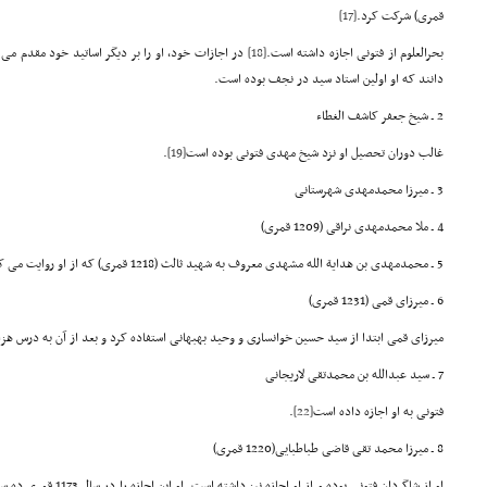
قمری) شرکت کرد.
[17]
بحرالعلوم از فتونی اجازه داشته است.
[18]
در اجازات خود، او را بر دیگر اساتید خود مقدم می
دانند که او اولین استاد سید در نجف بوده است.
2 ـ شیخ جعفر کاشف الغطاء
غالب دوران تحصیل او نزد شیخ مهدی فتونی بوده است
[19]
.
3 ـ میرزا محمدمهدی شهرستانی
4 ـ ملا محمدمهدی نراقی (1209 قمری)
5 ـ محمدمهدی بن هدایة الله مشهدی معروف به شهید ثالث (1218 قمری) که از او روایت می کند
6 ـ میرزای قمی (1231 قمری)
میرزای قمی ابتدا از سید حسین خوانساری و وحید بهبهانی استفاده کرد و بعد از آن به درس هز
7 ـ سید عبدالله بن محمدتقی لاریجانی
فتونی به او اجازه داده است
[22]
.
8 ـ میرزا محمد تقی قاضی طباطبایی(1220 قمری)
او از شاگردان فتونی بوده و 