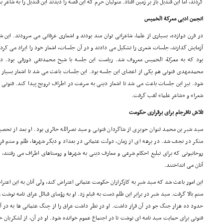
کردند، اما این قندیل باز بر زمین افتاد. متولیان حرم که این قصه را دیدند این قندیل را به شاعر 
انجمن ادبی
معرکة
الخمیس
در قرن دوازده، بسیاری از علما، شاعرانی توان مند بودند و اشعاری عرفانی می سرودند. این ش
آزمایش گذارند، جلسات شعری را تشکیل می دادند و در آن جلسات، اشعار خود را ایراد می ک
بود که به
معرکة
الخمیس معروف شد. ریاست این جلسه با شیخ محمدتقی دورقی بود. در
محمدمهدی فتونی هم یکی از اعضای این جلسه بود. این جلسات باعث می شد تا اشعار بسیار 
شود. نیز این جلسات باعث می شد تا اشعار دینی به سرعت در اطراف ترویج پیدا کند. فتونی 
شعرا» و «شاعر علما» لقب گرفت.
تلاش نافرجام برای برقراری حکومت
سید شبر بن محمد ثنوان حویزی از شاگردان فتونی و سید نصرالله حائری بود. او بعد از تحص
منکر در نجف شد. در برهه ای از زمان، دولت عثمانی در بغداد و دیگر شهرها، ظلم و ستم فرا
روحانیونی که برای تبلیغِ احکام شرعی و معارف دینی به شهرها و روستاهای اطراف می رفتند،
آنان می انداختند.
این امور باعث شد که سید شبر به کارگزاران حکومت عثمانی اعتراض کند، ولی آنان به این اعتر
ستم بالا گرفت. سید شبر در برابر این ظلم دست به قیام زد. او به رؤسای قبائل عراق نامه نوشت 
حدود ده هزار جنگ جو در آن قرار داشت. او در نظر داشت عراق را از چنگ عثمانی ها به د
فتونی برای حمایت سید نامه ای نوشت تا در اجتماع عموم خوانده شود. او در آن، از لشکریان خ