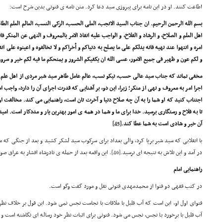
اطاعت کنند. او در این نامه برای پیروزی سید دعا کرد. متن نامه ی فتونی بدین شرح است:
بسم الله الرحمن الرحیم. ان جناب السید الانجب، العلی الحسب، الزکی النسب، العالم العلم الطا
اهل العلم و الصلاح، و الرشاد و الفلاح، و الواجب علیه انفاذ الامر بالمعروف و النهی عن المنکر ف
امره و انتهوا عند نهیه فانه یدلکم علی ما یصلح به دنیاکم و أخراکم و لا تخالفوه و اعینوه علی انفاذ 
و لکم عون و ظهیر فی جمیع الامور، عسی الله ان یکفیکم الشرور و یمنحکم ما فیه لکم خیر و سرور
مخفی نماند که جناب سید عالی حسب، نیکو نسب، عالم عامل طاهر سید شبر
مردی از اهل علم و
اجرا امر به معروف و نهی از منکر؛ زیرا، این دو، بر آشنایی که قدرت اجرای آن را دارد، واجب اس
اجتناب کنید که او شما را به آن چه صلاح دنیا و آخرت تان است، راهنمایی می کند. مخالفت او 
تا به فلاح و رستگاری برسید. خدا برای ما و شما در همه ی امور بهترین یار و مددکار است. ام
آن خیر و شادی است به شما عطا کند.
[45]
با انقلابی که سید شبر برپا کرد، والی بغداد برای سرکوب سید لشکر کشید و بعد از جنگی که
در آمد و این تلاش به نتیجه ای نرسید.
[46]
. این واقعه بعد از حمله ی نادرشاه افشار به عراق ص
راهنمایی امام
در کتب فقهی دو فتوا از محمدمهدی فتونی نقل و مورد گفت وگو است.
فتوای اول او، این است که آب قلیل با ملاقات با نجاست نجس نمی شود. این قول بر خلاف نظر
آب قلیل با برخورد با نجس، نجس می شود. فتونی برای اثبات نظر خود رساله ای نگاشته است و 