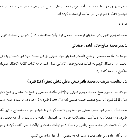
محمدمهدی در نبطیه به دنیا آمد. برای تحصیل علوم دینی عازم حوزه های علمیه شد. از ت
نویسان فقط به نام برخی از اساتید او بسنده کرده اند.
اساتید
محمدمهدی فتونی در اصفهان از محضر جمعی از بزرگان استفاده کرد
[5]
. دو تن از اساتید فتون
1 ـ میر محمد صالح خاتون آبادی اصفهانی
او داماد علامه مجلسی و شیخ الاسلام اصفهان بود. فتونی از این استاد خود این داستان را نقل
دیدم. از او سؤال کردم به کتاب مفاتیح فیض کاشانی عمل کنیم یا به کتاب
کفایة
الاحکام سبزوا
مفاتیح
مراجعه کنید.
[6]
2 ـ ابوالحسن شریف بن محمد طاهر فتونی عاملی نباطی نجفی
(1139 قمری)
او که پسر عموی شیخ محمد مهدی فتونی بود
[7]
از علامه مجلسی و شیخ حرّ عاملی و شیخ ف
سال 1111 قمری) و شیخ محمد حسین میسی (به سال 1100 قمری)
[8]
اجازه ی روایت داشته است.
در ایام اقامت در نجف، جمع زیادی از علما نزد او قرائت حدیث و قرائت بعضی کتب کردند و 
از او آثار زیادی بر جای مانده است که به بعضی از آن ها اشاره می کنیم: