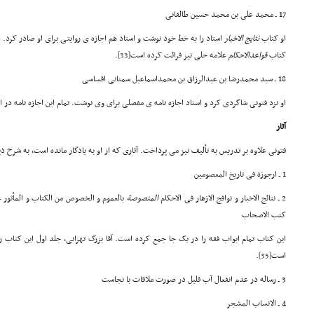
17 ـ محمد علی بن محمد حسین طالقانی
او کتاب
نتایج الاخبار
استاد را به خط خود نوشت و استاد هم اجازه ی روایتی برای او صادر کرد. ا
کتاب
قواعدالاحکام
علامه حلی نیز قرائت کرده است
[33]
.
18 ـ سید محمدرضا بن عبدالرزاق بن محمداسماعیل سمنانی اقساسی
او نزد فتونی شاگردی کرد و استاد اجازه نامه ی مفصلی برای وی نوشت. تمام این اجازه نامه در ا
آثار
فتونی علاوه بر تدریس به تألیف نیز می پرداخت. آثاری که از او به یادگار مانده است، به شرح ذ
1 ـ ارجوزة فی تاریخ المعصومین
2 ـ نتائج الاخبار و نوافج الازهار فی الاحکام
المنصوصة
بالعموم و الخصوص من الکتاب و المأثور 
کتب الاصحاب
این کتاب تمام ابواب فقه را در یک جا جمع کرده است. آقا بزرگ تهرانی، جلد اول این کتاب
است
[35]
.
3 ـ رساله در عدم انفعال آب قلیل در صورت ملاقات با نجاست
4 ـ الانساب المشجر