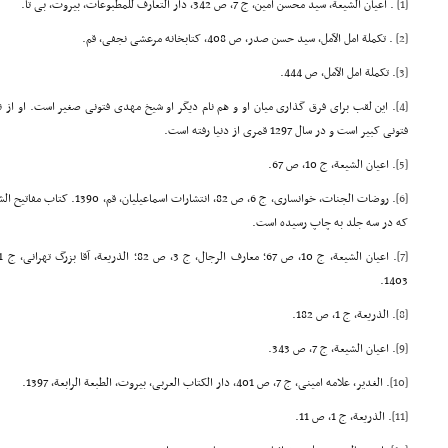
[1]
. اعیان الشیعة، سید محسن امین، ج 7، ص 342، دار التعارف للمطبوعات، بیروت، بی تا.
[2]
. تکملة امل الآمل، سید حسن صدر، ص 408، کتابخانه مرعشی نجفی، قم.
[3]
. تکملة امل الآمل، ص 444.
[4]
. این لقب برای فرق گذاری میان او و هم نام دیگر او شیخ مهدی فتونی صغیر است. او از 
فتونی کبیر است و در سال 1297 قمری از دنیا رفته است.
[5]
. اعیان الشیعة، ج 10، ص 67.
[6]
. روضات الجنات، خوانساری، ج 6، ص 2
که در سه جلد به چاپ رسیده است.
[7]
1403.
[8]
. الذریعة، ج 1، ص 182.
[9]
. اعیان الشیعة، ج 7، ص 343.
[10]
. الغدیر، علامه امینی، ج 7، ص 401، دار الکتاب العربی، بیروت، الطبعة الرابعة، 1397.
[11]
. الذریعة، ج 1، ص 11.