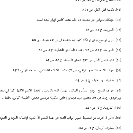
[51]
. تکملة امل الآمل، ص 393.
[52]
. دیدگاه بحرانی در صفحه 84 جلد هفتم گلشن ابرار آمده است.
[53]
. الذریعة، ج 24، ص 42.
[54]
ـ برای توضیح بیش تر نگاه کنید به مقدمه ای بر فقه شیعه، ص 60.
[55]
. الذریعة، ج 15، ص 93؛ مقدمه الحدائق الناظرة، ج 1، ص 28.
[56]
. تکملة امل الآمل، ص 392؛ اعیان الشیعة، ج 10، ص 67
[57]
ـ عوائد الایام، ملا احمد نراقی، ص 72، مکتب الاعلام الاسلامی، الطبعة الاولی، 1417.
[58]
. خاتمة المستدرک، ج 3، ص 64.
[59]
. «و هو الشیخ الرفیع الشأن و المکان المشار الیه بکل بنان الافضل الاعلم الاکمل کما فی ب
بروجردی، ج 1، ص 63، تحقیق سید مهدی رجایی، مکتبة مرعشی نجفی، الطبعة الاولی، 1410..
[60]
. الذریعة، ج 1، ص 467.
[61]
. «انّی لا اعرف من استنبط جمیع ابواب الفقه فی هذا العصر الاّ الشیخ اباصالح المهدی الفتونی»
[62]
. معارف الرجال، ج 3، ص 84.