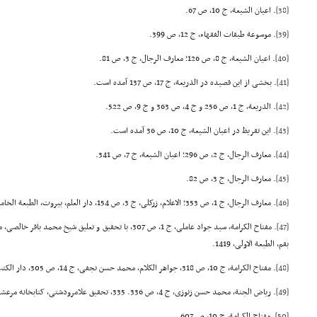
[38]
. اعیان الشیعة، ج 10، ص 67.
[39]
. موسوعة طبقات الفقهاء، ج 12، ص 399.
[40]
. اعیان الشیعة، ج 8، ص 126؛ معارف الرجال، ج 3، ص 81.
[41]
. بخشی از این قصیده در الذریعة، ج 17، ص 137 آمده است.
[42]
. الذریعة، ج 1، ص 256 و ج 4، ص 363 و ج 9، ص 522.
[43]
. این تقریظ در اعیان الشیعة، ج 10، ص 36 آمده است.
[44]
. معارف الرجال، ج 2، ص 296؛ اعیان الشیعة، ج 7، ص 341.
[45]
. معارف الرجال، ج 3، ص 82.
[46]
. معارف الرجال، ج 1، ص 353؛ الاعلام، زرکلی، ج 3، ص 154، دار العلم، بیروت، الطبعة الخامسة، 1980.
[47]
. مفتاح الکرامة، سید جواد عاملی، ج 1، ص 307، با تحقیق و تعلیق
بقم، الطبعة الاولی، 1419.
[48]
. مفتاح الکرامة، ج 10، ص 318، جواهر الکلام، محمد حسن نجفی، ج 14، ص 305، دار الکتب الاسلامیة، تهران، 1365.
[49]
. ریاض الجنة، محمد حسن زنوزی، ج 4، ص 336. 335، تحقیق علامرودشتی، کتابخانه مرعشی نجفی.
[50]
. مفتاح الکرامة، ج 10، ص 607.