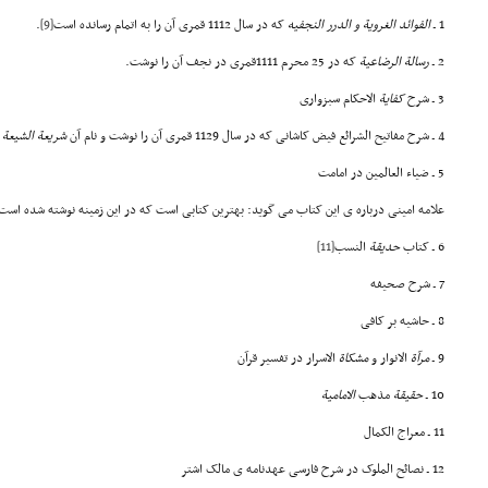
1 ـ
الفوائد
الغرویة و الدرر النجفیه
که در سال 1112 قمری آن را به اتمام رسانده است
[9]
.
2 ـ
رسالة الرضاعیة
که در 25 محرم 1111قمری در نجف آن را نوشت.
3 ـ شرح
کفایة
الاحکام سبزواری
4 ـ شرح مفاتیح الشرائع فیض کاشانی که در سال 1129 قمری آن را نوشت و نام آن
شریعة الشیعة
و
5 ـ ضیاء العالمین در امامت
علامه امینی درباره ی این کتاب می گوید: بهترین کتابی است که در این زمینه نوشته شده است
6 ـ کتاب
حدیقة
النسب
[11]
7 ـ شرح صحیفه
8 ـ حاشیه بر کافی
9 ـ
مرآة
الانوار و
مشکاة
الاسرار در تفسیر قرآن
10 ـ
حقیقة
مذهب
الامامیة
11 ـ معراج الکمال
12 ـ نصائح الملوک در شرح فارسی عهدنامه ی مالک اشتر