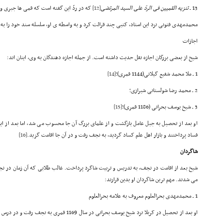
13 ـ
تنزیه القمیین فی الردّ علی السید المرتضی
[12]
که در ردّ این گفته است که قمی ها جبری و
محمدمهدی فتونی نزد این استاد، کتبی چند قرائت کرد و به واسطه ی او، سلسله سند خود را به
اجازات
شیخ از بعضی بزرگان اجازه نقل حدیث داشته است. از جمله اجازه دهندگان به وی، اینان اند:
1 ـ ملا محمد شفیع گیلانی(1144 قمری)؛
[14]
2 ـ محمد رضا شولستانی شیرازی؛
3 ـ شیخ یوسف بحرانی (1186 قمری)؛
[15]
او بعد از تحصیل به جبل عامل بازگشت و از علمای بزرگ آن جا محسوب می شد، اما بعد از این 
فساد پرداختند و بازار اهل علم کساد گردید، به نجف رفت و در آن جا اقامت گزید.
[16]
شاگردان
شیخ بعد از اقامت در نجف، به تدریس و تربیت شاگرد پرداخت. غالب طلابی که آن زمان در 
می شدند. مهم ترین شاگردان او بدین قرارند:
1 ـ محمدمهدی بحرالعلوم معروف به علامه بحرالعلوم