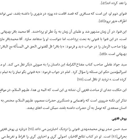
را نقد کرده اند
[47]
.
فتوای دوم او، این است که مسافری که قصد اقامت ده روزه در شهری را داشته باشد، نمی توان
اطراف شهر برود
[48]
.
این فتوا، در آن زمان مشهور شد و علمای آن زمان به ردّ نظر او پرداختند. آقا محمد باقر بهبها
رؤیا صاحب الزمان را در خواب دید و فرمود: «یا باقر! قل للفتونی الحق فی المسألة مع الباقر؛ 
بهبهانی است.»
[49]
.
سید جواد عاملی صاحب کتاب مفتاح
الکرامة
این داستان را به صورتی دیگر نقل می کند. او می
امیرالمؤمنین حکم این مسئله را سؤال کرد. امام در جواب فرمود: «به فتونی بگو نماز را به تمام
کرده است.» تردید از ناقل است.
[50]
این حکایت جدای از مباحث فقهی آن، نشانه ی این است که ائمه ی هدا، علیهم السلام، در مواقع ل
تذکر این نکته ضروری است که راهنمایی و دستگیری حضرات معصوم، علیهم السلام، مختص به علما
انسان معتقدی که توسل به آن حضرات داشته باشد، ممکن است اتفاق بیفتد.
روش فقهی
سید حسن صدر روش محمدمهدی فتونی را نزدیک اخباریین می داند.
[51]
درباره ی روش فقهی ش
بحرانی
[52]
است. او در کتاب
نتائج الاخبار
،
اصولی گری و اخباری گری را افراط و تفریط می دا