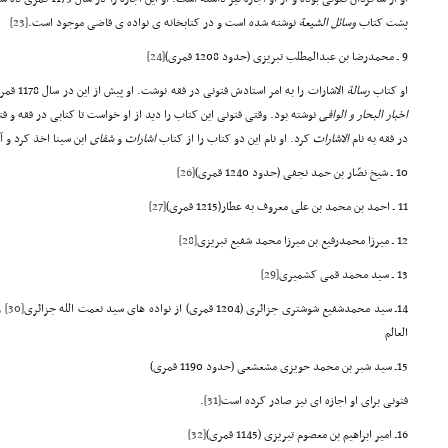
پشت کتاب
وسائل
الشیعة
نوشته شده است و در کتابخانه ی نواده ی قاضی موجود است.
[23]
9 ـ محمدرضا بن عبدالمطلب تبریزی (حدود 1208 قمری)
[24]
او کتاب
رسالة
الاشارات را به امر استادش فتونی در فقه نوشت. او پیش از این در سال 1178 قمری کتابی در روایات با عنوان
اخبار البحار و الوافی
نوشته بود. وقتی فتونی این کتاب را دید از او خواست تا کتابی در فقه و فتوا 
در فقه به نام
الاشارات
کرد. او نام این دو کتاب را از کتاب
اشارات
و
شفای
ابن سینا اخذ کرد و آ
10 ـ شیخ نصّار بن حمد نجفی (حدود 1240 قمری)
[26]
11 ـ احمد بن محمد بن علی معروف به عطار(1215 قمری)
[27]
12 ـ میرزا محمدرفیع بن میرزا محمد شفیع تبریزی
[28]
13 ـ سید محمد قمی کشمیری
[29]
14ـ سید محمدشفیع شوشتری جزائری (1204 قمری) از نواده های سید نعمت الله جزائری
[30]
و
العالم
15ـ سید شبر بن محمد حویزی مشعشعی (حدود 1190 قمری)
فتونی برای او اجازه ای نیز صادر کرده است
[31]
.
16ـ امیر ابراهیم بن معصوم تبریزی (1145 قمری)
[32]