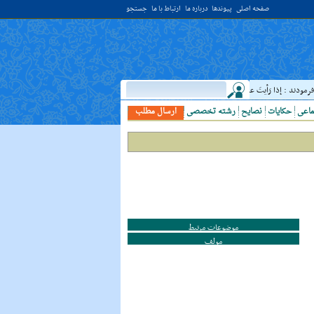
صفحه اصلی
پیوندها
درباره ما
ارتباط با ما
جستجو
د : إذا رَأيتَ عالِما فَکُن لَهُ خادِما ؛ هرگاه دانشمندى ديدى، به او خدمت کن. ( غررالحکم ح ۴۰۴۴ )
ماعی
حکایات
نصایح
رشته تخصصی
ارسال مطلب
موضوعات مرتبط
مولف