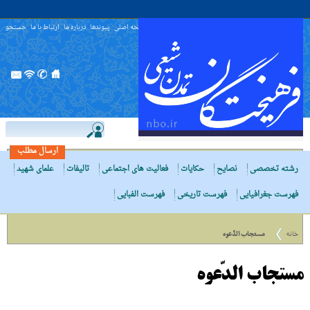
صفحه اصلی
پیوندها
درباره ما
ارتباط با ما
جستجو
ارسال مطلب
رشته تخصصی
نصایح
حکایات
فعالیت های اجتماعی
تالیفات
علمای شهید
فهرست جغرافیایی
فهرست تاریخی
فهرست الفبایی
خانه
مستجاب الدّعوه
مستجاب الدّعوه