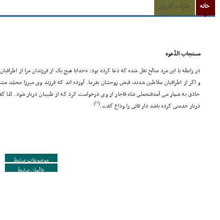
خانه
نظرات کاربران
مستجاب الدّعوه
در رابطه با این مرد صالح نقل شده که دعا کرده بود: «خدایا هیچ یک از فرزندان مرا از اطرافیان
و اگر از اطرافیان سلاطین شدند، قبض روحشان بفرما. آورده اند که فرزند وى میرزا محمّد مشه
حاذق به شمار مى آمدفتحعلى شاه قاجار از وى درخواست کرد که از طبیبان دربار شود. امّا گفت
[3]
)
(
دربار خدمتى کرده باشد دار فانى را وداع گفت.
موضوعات مرتبط
عالمان مرتبط