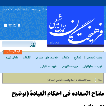
صفحه اصلی
پیوندها
درباره ما
ارتباط با ما
جستجو
ارسال مطلب
رشته تخصصی
نصایح
حکایات
فعالیت های اجتماعی
تالیفات
علمای شهید
فهرست جغرافیایی
فهرست تاریخی
فهرست الفبایی
خانه
مفتاح السعاده فى احکام العبادة (توضیح المسائل)
مفتاح السعاده فى احکام العبادة (توضیح