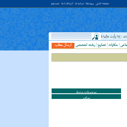
صفحه اصلی
پیوندها
درباره ما
ارتباط با ما
جستجو
ذا رَأيتَ عالِما فَکُن لَهُ خادِما ؛ هرگاه دانشمندى ديدى، به او خدمت کن. ( غررالحکم ح ۴۰۴۴ )
ماعی
حکایات
نصایح
رشته تخصصی
ارسال مطلب
موضوعات مرتبط
مولف