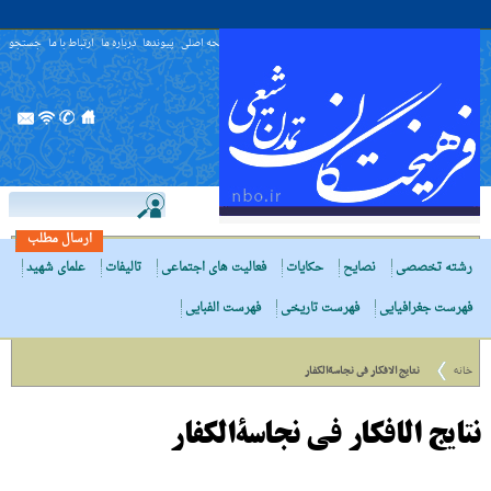
صفحه اصلی
پیوندها
درباره ما
ارتباط با ما
جستجو
ارسال مطلب
رشته تخصصی
نصایح
حکایات
فعالیت های اجتماعی
تالیفات
علمای شهید
فهرست جغرافیایی
فهرست تاریخی
فهرست الفبایی
خانه
نتایج الافکار فى نجاسةالکفار
نتایج الافکار فى نجاسةالکفار