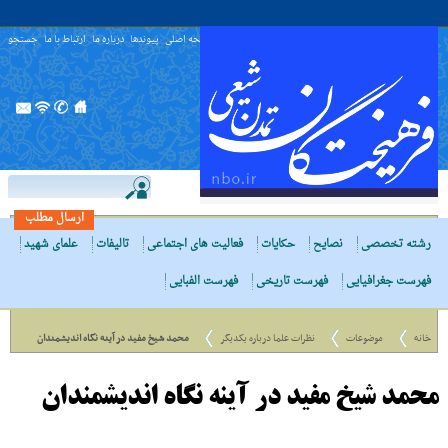
صفحه اصلی
پیوندها
درباره ما
ارتباط با ما
جستجو
ارسال مطلب
رشته تخصصی
نصایح
حکایات
فعالیت های اجتماعی
تالیفات
علمای شهید
فهرست جغرافیایی
فهرست تاریخی
فهرست الفبایی
خانه
موضوعات
نظرات علما درباره یکدیگر
محمد شیخ مفید در آینه نگاه اندیشمندان
محمد شیخ مفید در آینه نگاه اندیشمندان