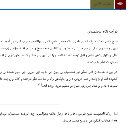
خانه
نظرات کاربران
در آینه نگاه اندیشمندان
شیخ طوسى، سیّد شرف الدین عاملى، علامه بحرالعلوم، قاضى نورالله شوشترى، ابن شهر آشوب ماز
نورى و بسیارى دیگر از سبز سیرتان اندیشمند و دانایان شیعه شیخ را مردى فقیه، مؤلّفى ز
عالى و داراى ذهن دقیق و قابل توجه دانسته اند، او را در دورى از خطا و گناه، برخوردارى از ف
بسیار، کم نظیر شمرده اند.
در بین دانشمندان اهل تسنّن نیز شخصیتهایى چون ابن ندیم، ابن جوزى، ابن حجر عسقلانى و 
گشوده اند او را پاسدار علم، فروتن، داراى جایگاهى والا و صاحب نظر در فقه و کلام و روایت دانس
[1]
)
(
نسبت داده و بر مقام بس رفیع شیخ سر تعظیم فرود آورده اند.
[1]
63 از مقالات کنگره هزاره شیخ مفید، ص10.