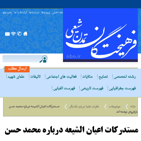
صفحه اصلی
پیوندها
درباره ما
ارتباط با ما
جستجو
ارسال مطلب
رشته تخصصی
نصایح
حکایات
فعالیت های اجتماعی
تالیفات
علمای شهید
فهرست جغرافیایی
فهرست تاریخی
فهرست الفبایی
خانه
موضوعات
نظرات علما درباره یکدیگر
مستدركات اعيان الشيعه درباره محمد حسن
بارفروش نوشته اند
مستدركات اعيان الشيعه درباره محمد حسن