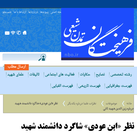
صفحه اصلی
پیوندها
درباره ما
ارتباط با ما
جستجو
ارسال مطلب
رشته تخصصی
نصایح
حکایات
فعالیت های اجتماعی
تالیفات
علمای شهید
فهرست جغرافیایی
فهرست تاریخی
فهرست الفبایی
خانه
موضوعات
نظرات علما درباره یکدیگر
نظر «ابن عودى» شاگرد دانشمند شهید
درباره زین الدین شهید ثانی
نظر «ابن عودى» شاگرد دانشمند شهید