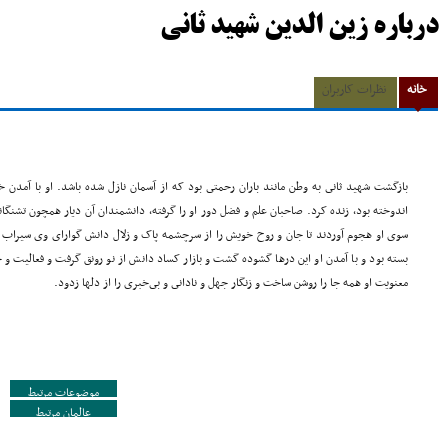
درباره زین الدین شهید ثانی
خانه
نظرات کاربران
بازگشت شهید ثانى به وطن مانند باران رحمتى بود که از آسمان نازل شده باشد. او با آمدن 
اندوخته بود، زنده کرد. صاحبان علم و فضل دور او را گرفته، دانشمندان آن دیار همچون تشنگا
سوى او هجوم آوردند تا جان و روح خویش را از سرچشمه پاک و زلال دانش گواراى وى سیراب
بسته بود و با آمدن او این درها گشوده گشت و بازار کساد دانش از نو رونق گرفت و فعالیت 
معنویت او همه جا را روشن ساخت و زنگار جهل و نادانى و بى‌خبرى را از دلها زدود.
موضوعات مرتبط
عالمان مرتبط