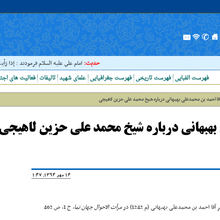
حدیث:
امام علي عليه السلام فرمودند : إذا رَأيتَ عال
فهرست الفبایی
فهرست تاریخی
فهرست جغرافیایی
علمای شهید
تالیفات
فعالیت های اجت
قا احمد بن محمدعلی بهبهانی درباره شیخ محمد علی حزین لاهیجی
بهبهانی درباره شیخ محمد علی حزین لاهیجی
14 مهر 1394, 11:47
احمد بن محمدعلی بهبهانی (م 1242) در
مرآت الاحوال
جهان نما
، ج 1، ص 462