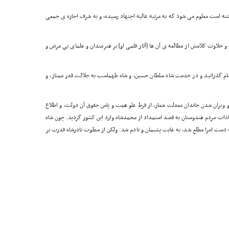
ه است معلوم می شود که به مرتبه عالیه اجتهاد رسیده، و به شرف اجازه ی جمعی
حلاوت کلامش از مطالعه ی آن ها [آثار قلمی او] بر هنرمندان و علمای بی مرض و
تشام گذرانید و در خدمت شاه سلطان حسین، و شاه طهماسب به جلالت قدر ممتاز، و
، و ویران شدن خاندان معدلت شعار، از فرط علو همت و پاس حقوق آن دولت، و اطلاع
عادات مردم هندوستان به قصد استمداد از محمدشاه وارد این کشور گردید. چون شاه
به دست امرا مطلع شد، به غایت پشیمان و نادم شد. ولکن از سطوت نادرشاه قدرت بر