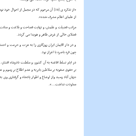
«از تذکره ی
[26]
آن مرحوم که در مجمل از احوال خود نوشت
از علمای اعلام مشرف شده».
مراتب فضیلت و علمش، و نهایت فصاحت و بلاغت و متانت و 
فضلای خالی از غرض ظاهر و هویدا می گردد.
و در دار الایمان ایران روزگاری را به عزت و حرمت و اح
چون قره باصره با اعزاز بود.
در ایام تسلط افاغنه به آن کشور، و سلطنت نادرشاه افشار
بر حقوق صفویه بر سلاطین بابریه و عدم اطلاع بر رسوم و 
جهان آباد رسید واز اوضاع و اطوار پادشاه و گرفتاری وی 
معاودت نداشت...».