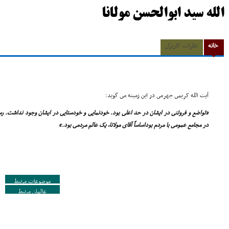
الله سید ابوالحسن مولانا
خانه
نظرات کاربران
آیت الله کریمى جهرمى در این زمینه مى گوید:
«تواضع و فروتنى در ایشان در حد اعلى بود. خودنمایى و خودستایى در ایشان وجود نداشت. ر
در مجامع عمومى با مردم بوداساساً آقاى مولانا، یک عالم مردمى بود.»
موضوعات مرتبط
عالمان مرتبط