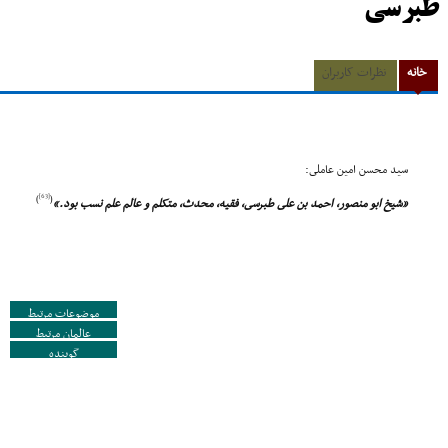
طبرسی
خانه
نظرات کاربران
سید محسن امین عاملى:
[63]
)
(
«شیخ ابو منصور، احمد بن على طبرسى، فقیه، محدث، متکلم و عالم علم نسب بود.»
موضوعات مرتبط
عالمان مرتبط
گوینده