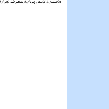
«دانشمندى با کیاست و چهره اى از مشاهیر علما، رکنى از ارک