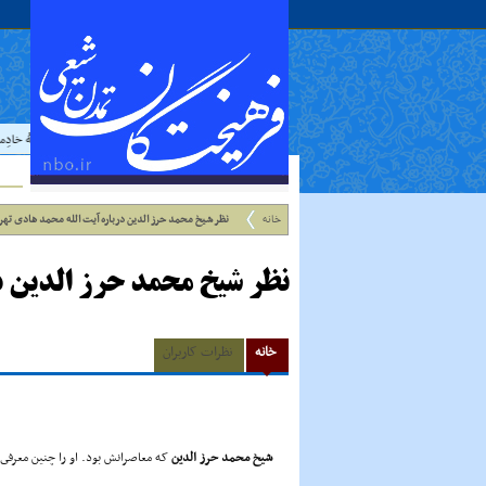
حدیث:
امام علي عليه السلام فرمودند : إذا رَأيتَ عالِما فَکُن لَهُ خادِما
خانه
نظر شیخ محمد حرز الدین درباره آیت الله محمد هادی تهر
نظر شیخ محمد حرز الدین د
خانه
نظرات کاربران
شیخ محمد حرز الدین
که معاصرانش بود. او را چنین معرفى