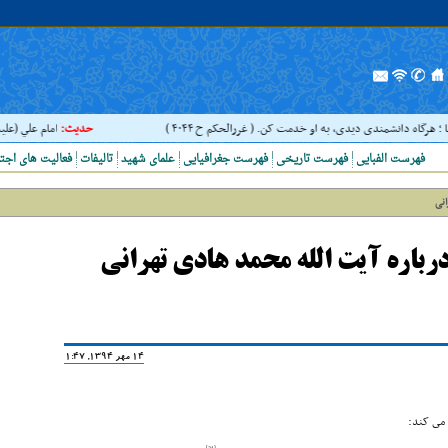
 ؛ هرگاه دانشمندى ديدى، به او خدمت کن. ( غررالحکم ح ۴۰۴۴ )
حدیث:
امام علي (عليه ا
فهرست الفبایی
فهرست تاریخی
فهرست جغرافیایی
علمای شهید
تالیفات
فعالیت های اجت
انی
رباره آیت الله محمد هادی تهرانی
14 مهر 1394, 11:47
 مى کند:
[31]