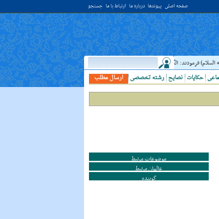
صفحه اصلی
پیوندها
درباره ما
ارتباط با ما
جستجو
لسلام) فرمودند: النَّظرُ إلي العَالِم أحبُّ إلَي الله مِن اعتکافِ سَنَهٍ فِي البَيت الحَرام؛ نگاه ک
ماعی
حکایات
نصایح
رشته تخصصی
ارسال مطلب
موضوعات مرتبط
عالمان مرتبط
گوینده