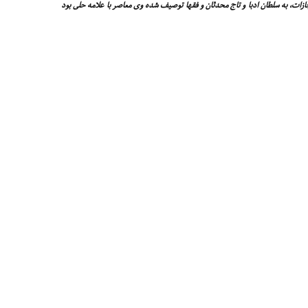
ازات، به سلطان ادبا و تاج محدثان و فقها توصیف شده وى معاصر با علامه حلى بود