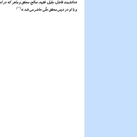
«دانشمند فاضل، جلیل، فقیه، صالح، محقق و ماهر که در اج
[21]
)
(
و با او در درس محقق حلّى حاضر مى شد.»