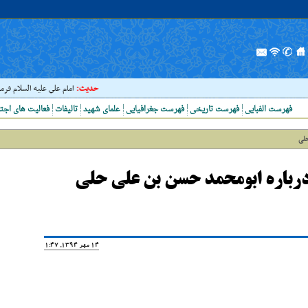
حدیث:
امام علي عليه السلام فرمودند :
فهرست الفبایی
فهرست تاریخی
فهرست جغرافیایی
علمای شهید
تالیفات
فعالیت های اجت
حلی
درباره ابومحمد حسن بن علی حلی
14 مهر 1394, 11:47