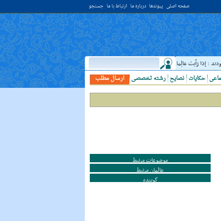
صفحه اصلی
پیوندها
درباره ما
ارتباط با ما
جستجو
 إذا رَأيتَ عالِما فَکُن لَهُ خادِما ؛ هرگاه دانشمندى ديدى، به او خدمت کن. ( غررالحکم ح ۴۰۴۴ )
ماعی
حکایات
نصایح
رشته تخصصی
ارسال مطلب
موضوعات مرتبط
عالمان مرتبط
گوینده