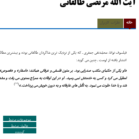
آیت الله مرتضی طالقانی
خانه
نظرات کاربران
فیلسوف توانا، محمّدتقى جعفرى ـ که یکى از نزدیک ترین شاگردان طالقانى بوده و بیشترین مطا
انتشار یافته از اوست ـ چنین مى گوید:
«او یکى از حکماى مکتب صدرایى بود. بر متون فلسفى و عرفانى همانند: «اسفار» و «فصوص» 
تعطیل مى کرد و کسى به خدمتش نمى رسید. او در این اوقات به معراج معنوى مى رفت و مشغول
[12]
)
(
شد و با خدا خلوت مى نمود. به تأمّل هاى عارفانه و به درون خویش مى پرداخت.»
موضوعات مرتبط
عالمان مرتبط
گوینده