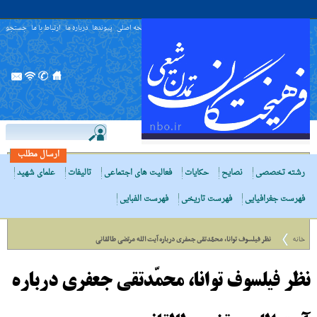
صفحه اصلی
پیوندها
درباره ما
ارتباط با ما
جستجو
ارسال مطلب
رشته تخصصی
نصایح
حکایات
فعالیت های اجتماعی
تالیفات
علمای شهید
فهرست جغرافیایی
فهرست تاریخی
فهرست الفبایی
خانه
نظر فیلسوف توانا، محمّدتقى جعفرى درباره آیت الله مرتضی طالقانی
نظر فیلسوف توانا، محمّدتقى جعفرى درباره