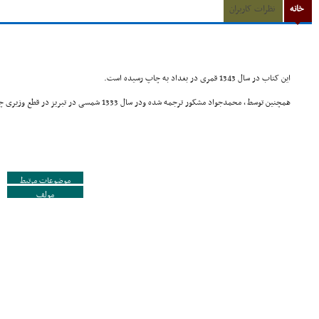
خانه
نظرات کاربران
این کتاب در سال 1343 قمری در بغداد به چاپ رسیده است.
همچنین توسط , محمدجواد مشکور ترجمه شده ودر سال 1333 شمسی در تبریز در قطع وزیری چاپ شده است.
موضوعات مرتبط
مولف