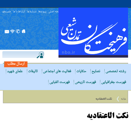
صفحه اصلی
پیوندها
درباره ما
ارتباط با ما
جستجو
ارسال مطلب
رشته تخصصی
نصایح
حکایات
فعالیت های اجتماعی
تالیفات
علمای شهید
فهرست جغرافیایی
فهرست تاریخی
فهرست الفبایی
خانه
نکت الاعتقادیه
نکت الاعتقادیه