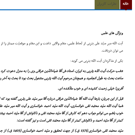
خانه
نظرات کاربران
ویژگى هاى علمى
آیت الله میر سیّد على یثربى از لحاظ علمى، مقام والایى داشت و این مقام و موقعیّت ممتاز را 
مى توان دریافت.
یکى از شاگردان آیت الله یثربى مى گوید:
«شب حرکت آیت الله یثربى به ایران، استادش آقا ضیاءالدّین عراقى وى را به منزل دعوت کرد.
ساعت بحث به طول انجامید و همچنان مرحوم آیت الله یثربى مشغول بحث بود تا بحث به آخر ر
آفرین! خیلى زحمت کشیده اى و خوب ملاّشده اى.
قبل از این جریان، بارها آیت الله آقا ضیاءالدّین عراقى درباره آقا میر سیّد على یثربى گفته بود 
شما آیت الله سیّد محمّد تقى خوانسارى، آیت الله سیّد احمد خوانسارى و آیت الله میر سیّد عل
خوب باشم، مى توانم جواب دهم که کارش از آقا سیّد محمّد تقى و ذکاوتش از آقا سیّد احمد بیش
کمتر از آقا سیّد احمد و ذکاوتش کمتر از آقا سیّد محمّد تقى است و نیز گفته است:
سیّد محمّد تقى خوانسار