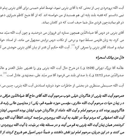
آیت الله بروجردى پس از بحثى که با آقاى یثربى نمود، توسط امام خمینى براى آقاى یثربى پیام 
نمى دانستم که فقیه بلند پایه اى هم هستیداز من خواسته اند که از آقا شیخ کاظم شیرازى دعوت
در قم بمانیدچون فردى مثل شما حیف است که در کاشان بماند.
مى کرد، به زبان فارسى مسلط نبود و برخى از نکات درس برایش مجهول مى ماند، از استاد خواس
[37]
نماید و استاد آقاى یثربى را معرفى کرد
. آیت الله حکیم آن قدر از بیان آقاى یثربى خوشش مى
«انّ من بیانک لسحرا»
علاّمه آقا بزرگ تهرانى (1389 ق.) در شرح حال آیت الله یثربى وى را فقیهى جلیل القدر و عالمى بزرگوار معرفى مى کند
[39]
صدرالدّین صدر (1372 ق.)، با صداى بلند مى فرمود آقا میر سیّد على، مجتهدى عادل است
.»
آیت الله حسینعلى منتظرى در بخشى از خاطرات خود درباره استادش آیت الله یثربى، چنین مى ن
«مرحوم آیت الله یثربى از شاگردان خیلى خوب مرحوم آیت الله آقاى حاج آقا ضیاءالدّین عراقى د
در زمان حیات مرحوم آیت الله حائرى، مؤسس حوزه علمیه قم، یکى از مدرّسین عالى رتبه قم
شاگردپرور بوده اند و مرحوم امام و آیت الله داماد از شاگردان خوب ایشان بوده اندسپس ایش
آیت الله اصفهانى که مردم نوعاً در تقلید به آیت الله بروجردى مراجعه کردند، اتفاقاً آیت الله بر
کردنددر همان زمان آیت الله یثربى به قم مى آیند و در مسئله بقاء بر میّت، با آیت الله بروجردى 
مى کنند و در این جریان، مرحوم امام نیز نقش داشتند و ضمناً درس اصول هم شروع کردند از 