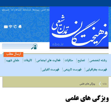
صفحه اصلی
پیوندها
درباره ما
ارتباط با ما
جستجو
ارسال مطلب
رشته تخصصی
نصایح
حکایات
فعالیت های اجتماعی
تالیفات
علمای شهید
فهرست جغرافیایی
فهرست تاریخی
فهرست الفبایی
خانه
ویژگى هاى علمى
ویژگى هاى علمى