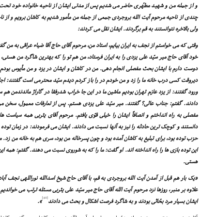
و از جمله من و شهید مطهّرى حاضر مى شدیم پس از مدتى ایشان از ناحیه خانواده خود تحت ف
چندى از ناحیه مرحوم آیت الله بروجردى جمعى از جمله من مأمور شدیم به کاشان برویم و از ناحی
ولى بالاخره نتوانستند به قم برگردند. ایشان نقل مى کردند:
وقتى که مى خواستم از نجف به ایران بیایم، استاد من، مرحوم آقاى حاج آقا ضیاء عراقى به من گف
خود آقاى حاج میر سیّد على یزدى را به ایران فرستاد، من هم تو را که بهترین شاگرد من هستى، ب
دوست دارم با ایشان بحث مفصلى انجام دهى. من در کاشان و ایشان در یزد و من مأیوس بودم از ا
دیروقت کسى درب خانه ما را زد و من خودم در را باز کردم دیدم سیّد محترمى است گفتند: اجاز
ورود گفتند: از یزد عازم تهران بودیم ماشین ما در این جا خراب شدرفقا در گاراژ ماندندمن هم س
دادند. گفتم: جناب عالى؟ گفتند. میر سیّد على یزدى هستم. پس از تعارفات معمول، سخن مرح
مفصلى به راه انداختم و انصافاً ایشان را خیلى قوّى یافتم. مرحوم آقاى یثربى همه سیاست 
دانستند و کوچک ترین حادثه را نیز به آنها نسبت مى دادند. ایشان مى فرمودند: در زمان توده 
حزب توده بود، براى تبلیغ به کاشان آمده بود و چون پسرخاله من بود، سرى هم به خانه من زد. م
این توده بازى ها را راه انداخته اند. او گفت: ما را که به شوروى نسبت مى دهند. گفتم: همه ای
هستى.
«یک بار هم قبل از آمدن آیت الله بروجردى به قم، با آقاى حاج شیخ اسدالله نوراللهى نجف آبا
علاوه بر منبر، روزها نزد مرحوم آیت الله آقاى حاج میر سیّد على یثربى مسئله ترتب مى خوان
[40]
ایشان بسیار مرد بحّاثى بودند و به شاگرد فرصت اشکال و بحث مى دادند
».