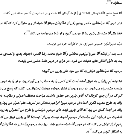
[34]
ممتازند»
.
آقا شیخ ذبیح الله قوچانى (1414 ق.) از شاگردان آقا ضیاء و از همدرسان آقا میر سیّد على گفت:
«در درس آقا ضیاءالدّین حاضر بودیم یکى از شاگردان ممتاز آقا ضیاء از وى سئوالى کرد که آقا ضی
[35]
خدا مثل آقا سیّد على یثربى را از من مى گیرد و تو را با من مواجه مى کند
.»
سیّد منیرالدّین حسینى شیرازى در خاطرات خود مى نویسد:
بعد به دلیل اتفاقى عازم عتبات مى شود. در عراق در درس علما حضور نمى یابد.»
مرحوم آقا ضیاءالدّین عراقى به آقا میر سیّد على یثربى مى گوید:
«شنیده ام پهلوانى به عراق آمده است لکن کسى را به حساب نمى آوردبروید و او را به درس 
مدرسه سیّد برده مى شود. در بدو ورود، از ایشان درباره هویتشان سئوال مى کنند که پاسخ مى دهد
کم کم در آن جمع کوچک که آقاى یثربى هم حضور داشت، مباحث مختلف اصولى و مقایسه دی
والد به طرح مشرب فکرى استادش مرحوم میرزا ابراهیم محلاتى در تعریف علم اصول مى پردازد
والد در ابتدا گمان مى برد که آقاى یثربى ایده هاى مرحوم خراسانى را طرح مى کندولى به زود
قاطعیت مى فرماید: این مباحث از مرحوم آخوند نیست پس از کیست؟ آقاى یثربى ابراز مى کند 
پدرم ابراز تمایل مى کند که در درس آقا ضیاء حضور یابد. روز بعد مرحوم والد نیز به شاگردان آ
[36]
به اشکال کردن مى کند
».