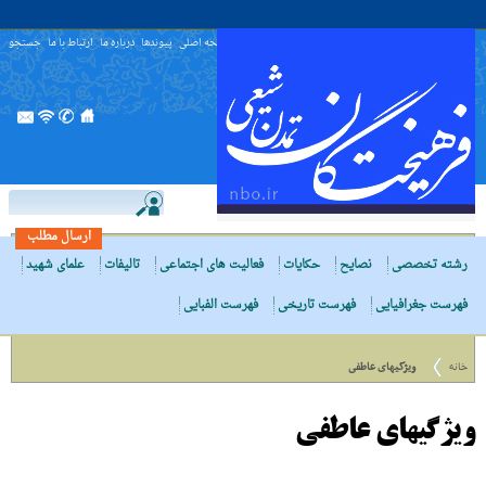
صفحه اصلی
پیوندها
درباره ما
ارتباط با ما
جستجو
ارسال مطلب
رشته تخصصی
نصایح
حکایات
فعالیت های اجتماعی
تالیفات
علمای شهید
فهرست جغرافیایی
فهرست تاریخی
فهرست الفبایی
خانه
ویژگیهاى عاطفى
ویژگیهاى عاطفى