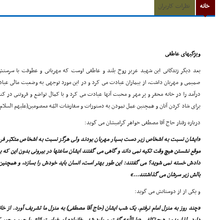
خانه
نظرات کاربران
ویژگیهاى عاطفى
بعد دیگر زندگانى این شهید عزیز روح بلند و عاطفى اوست که مهربانى و عطوفت با سرست
صمیمى و مهربان داشت، از بیماران عیادت مى کرد و در این مورد توجهى به وضعیت مالى عیاد
درآمد را در خانه محقر و پر مهر و محبت آنها عیادت مى کرد و با کمال تواضع و فروتنى در 
براى شاد کردن آنان و همچنین عمل نمودن به دستورات و سفارشات ائمّه معصومین(علیهم السلام)ه
درباره رفتار حاج آقا مصطفى خواهر گرامیشان مى گوید:
«ایشان نسبت به اشخاص زیر دست بسیار مهربان بودند ولى هرگز نسبت به اشخاص متکبّر فروت
موقع نشستن هیچ وقت تکیه نمى داند و گاهى مى گفتند ایشان ساعتها در بیرونى بدون این که به
دادش خسته نمى شوید؟ مى گفتند: این طور بهتر است، انسان باید خودش را بسازد، و همچنی
بالش زیر سرشان مى گذاشتند...»
و یکى از از دوستانش مى گوید:
«چند روز به منزل امام نرفتم. یک شب ایشان (حاج آقا مصطفى) به منزل ما تشریف آورد. از خانو