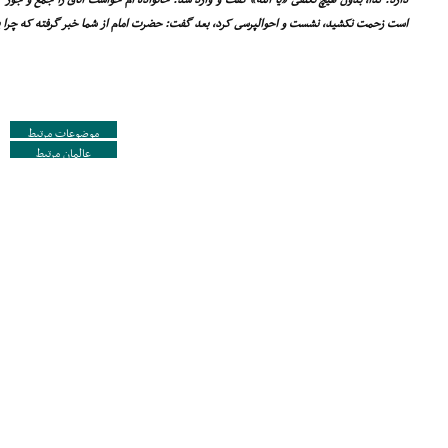
دارد. لذا، بدون هیچ تکلفى «یا اللّه» گفت و وارد شد. خانواده ام خواست اتاق را جمع و جو
است زحمت نکشید، نشست و احوالپرسى کرد، بعد گفت: حضرت امام از شما خبر گرفته که چرا پ
موضوعات مرتبط
عالمان مرتبط