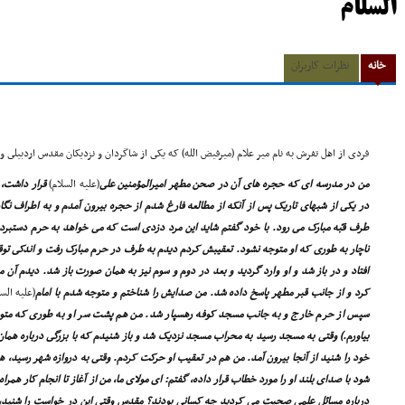
السلام
خانه
نظرات کاربران
فردى از اهل تفرش به نام میر علام (میرفیض الله) که یکى از شاگردان و نزدیکان مقدس اردبیلى و
من در مدرسه اى که حجره هاى آن در صحن مطهر امیرالمؤمنین على
(علیه السلام)
قرار داشت، س
در یکى از شبهاى تاریک پس از آنکه از مطالعه فارغ شدم از حجره بیرون آمدم و به اطراف نگ
طرف قبّه مبارک مى رود. با خود گفتم شاید این مرد دزدى است که مى خواهد به حرم دستبرد بز
ناچار به طورى که او متوجه نشود. تعقیبش کردم دیدم به طرف در حرم مبارک رفت و اندکى توق
افتاد و در باز شد و او وارد گردید و بعد در دوم و سوم نیز به همان صورت باز شد. دیدم آن
کرد و از جانب قبر مطهر پاسخ داده شد. من صدایش را شناختم و متوجه شدم با امام
(علیه السل
سپس از حرم خارج و به جانب مسجد کوفه رهسپار شد. من هم پشت سر او به طورى که متوجه 
بیاورم.) وقتى به مسجد رسید به محراب مسجد نزدیک شد و باز شنیدم که با بزرگى درباره همان
خود را شنید از آنجا بیرون آمد. من هم در تعقیب او حرکت کردم. وقتى به دروازه شهر رسید، هو
شود با صداى بلند او را مورد خطاب قرار داده، گفتم: اى مولاى ما، من از آغاز تا انجام کار همراه 
درباره مسائل علمى صحبت مى کردید چه کسانى بودند؟ مقدس وقتى این در خواست را شنید، پ