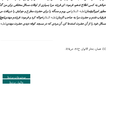
حیاتش به کسى اطلاع ندهم، فرمود: اى فرزند من! بسیارى از اوقات مسائل مختلفى براى من گ
مطهر امیرالمؤمنان
(علیه السلام)
مى روم و مسأله را براى حضرت مطرح و جوابش را دریافت مى 
شرفیاب شدم و حضرت مرا به صاحب الزمان
(علیه السلام)
حواله کرد و فرمود: فرزندم مهدى(عج
مسائل خود را از آن حضرت استدعا کن. آن مردى که در مسجد کوفه دیدى حضرت مهدى
(علیه 
[1]
- همان، بحار الانوار، ج52، ص174.
موضوعات مرتبط
عالمان مرتبط