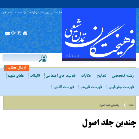
صفحه اصلی
پیوندها
درباره ما
ارتباط با ما
جستجو
ارسال مطلب
رشته تخصصی
نصایح
حکایات
فعالیت های اجتماعی
تالیفات
علمای شهید
فهرست جغرافیایی
فهرست تاریخی
فهرست الفبایی
خانه
چندین جلد اصول
چندین جلد اصول