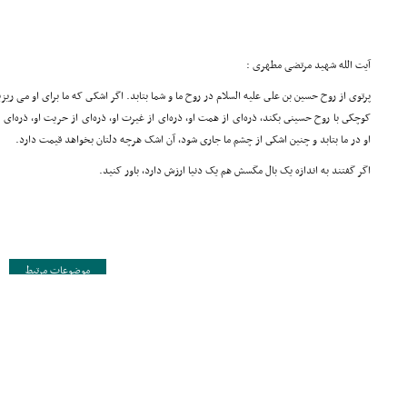
آیت الله شهید مرتضی مطهری :
پرتوى از روح حسین بن على علیه السلام در روح ما و شما بتابد. اگر اشکى که ما براى او می ریز
کوچکى با روح حسینى بکند، ذره‌اى از همت او، ذره‌اى از غیرت او، ذره‌اى از حریت او، ذره‌اى از 
او در ما بتابد و چنین اشکى از چشم ما جارى شود، آن اشک هرچه دلتان بخواهد قیمت دارد.
اگر گفتند به اندازه یک بال مگسش هم یک دنیا ارزش دارد، باور کنید.
موضوعات مرتبط