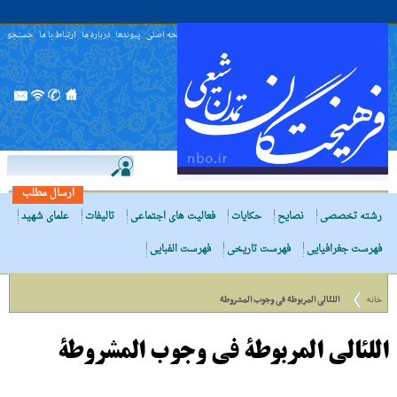
صفحه اصلی
پیوندها
درباره ما
ارتباط با ما
جستجو
ارسال مطلب
رشته تخصصی
نصایح
حکایات
فعالیت های اجتماعی
تالیفات
علمای شهید
فهرست جغرافیایی
فهرست تاریخی
فهرست الفبایی
خانه
اللئالی المربوطة فی وجوب المشروطة
اللئالی المربوطة فی وجوب المشروطة